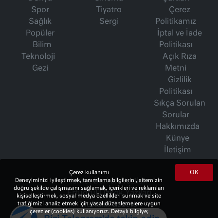
Spor
Tiyatro
Çerez
Sağlık
Sergi
Politikamız
Popüler
İptal ve İade
Bilim
Politikası
Teknoloji
Açık Rıza
Gezi
Metni
Gizlilik
Politikası
Sıkça Sorulan
Sorular
Hakkımızda
Künye
İletişim
OK
Çerez kullanımı
İsmet Berkan Yazıları
Deneyiminizi iyileştirmek, tanımlama bilgilerini, sitemizin
doğru şekilde çalışmasını sağlamak, içerikleri ve reklamları
Ertuğrul Özkök Yazıları
kişiselleştirmek, sosyal medya özellikleri sunmak ve site
Haftalık Gazete
trafiğimizi analiz etmek için yasal düzenlemelere uygun
çerezler (cookies) kullanıyoruz. Detaylı bilgiye;