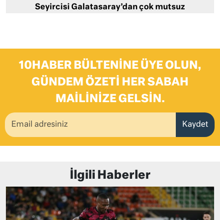
Seyircisi Galatasaray’dan çok mutsuz
10HABER BÜLTENINE ÜYE OLUN,
GÜNDEM ÖZETI HER SABAH
MAILINIZE GELSIN.
Kaydet
İlgili Haberler