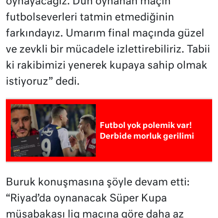
oynayacağız. Dün oynanan maçın
futbolseverleri tatmin etmediğinin
farkındayız. Umarım final maçında güzel
ve zevkli bir mücadele izlettirebiliriz. Tabii
ki rakibimizi yenerek kupaya sahip olmak
istiyoruz” dedi.
Futbol yok polemik var!
Derbide morluk gerilimi
Buruk konuşmasına şöyle devam etti:
“Riyad’da oynanacak Süper Kupa
müsabakası lig maçına göre daha az