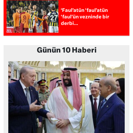
‘Faul’atün ‘faul’atün
‘faul’ün vezninde bir
derbi…
Günün 10 Haberi