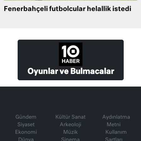
Fenerbahçeli futbolcular helallik istedi
Oyunlar ve Bulmacalar
Gündem
Kültür Sanat
Aydınlatma
Siyaset
Arkeoloji
Metni
Ekonomi
Müzik
Kullanım
Dünya
Sinema
Şartları