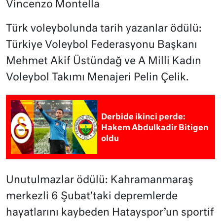
Vincenzo Montella
Türk voleybolunda tarih yazanlar ödülü:
Türkiye Voleybol Federasyonu Başkanı
Mehmet Akif Üstündağ ve A Milli Kadın
Voleybol Takımı Menajeri Pelin Çelik.
Derbide ikinci perde:
Hakem Abdulkadir Bitigen
oldu
Unutulmazlar ödülü: Kahramanmaraş
merkezli 6 Şubat’taki depremlerde
hayatlarını kaybeden Hatayspor’un sportif