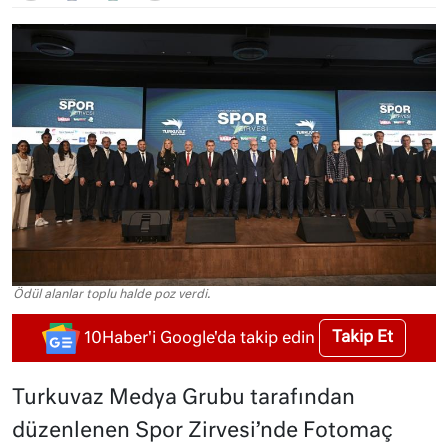
Ödül alanlar toplu halde poz verdi.
Takip Et
10Haber'i Google'da takip edin
Turkuvaz Medya Grubu tarafından
düzenlenen Spor Zirvesi’nde Fotomaç