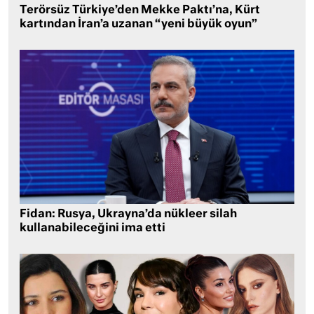
Terörsüz Türkiye’den Mekke Paktı’na, Kürt
kartından İran’a uzanan “yeni büyük oyun”
Fidan: Rusya, Ukrayna’da nükleer silah
kullanabileceğini ima etti