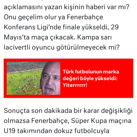
açıklamasını yazan kişinin haberi var mı?
Onu geçelim olur ya Fenerbahçe
Konferans Ligi’nde finale yükseldi, 29
Mayıs’ta maça çıkacak. Kampa sarı
lacivertli oyuncu götürülmeyecek mi?
Türk futbolunun marka
değeri böyle yükseldi:
Yiterrrrrr!
Sonuçta son dakikada bir karar değişikliği
olmazsa Fenerbahçe, Süper Kupa maçına
U19 takımından dokuz futbolcuyla