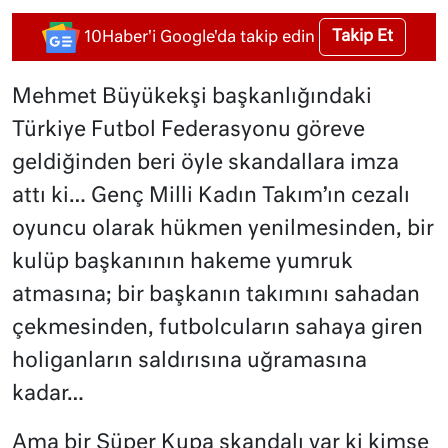
Takip Et
10Haber'i Google'da takip edin
Mehmet Büyükekşi başkanlığındaki
Türkiye Futbol Federasyonu göreve
geldiğinden beri öyle skandallara imza
attı ki… Genç Milli Kadın Takım’ın cezalı
oyuncu olarak hükmen yenilmesinden, bir
kulüp başkanının hakeme yumruk
atmasına; bir başkanın takımını sahadan
çekmesinden, futbolcuların sahaya giren
holiganların saldırısına uğramasına
kadar…
Ama bir Süper Kupa skandalı var ki kimse