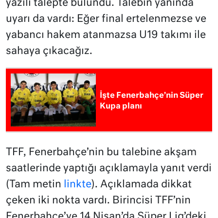
yazılı talepte bulundu. Talebin yanında
uyarı da vardı: Eğer final ertelenmezse ve
yabancı hakem atanmazsa U19 takımı ile
sahaya çıkacağız.
İşte Fenerbahçe’nin Süper
Kupa planı
TFF, Fenerbahçe’nin bu talebine akşam
saatlerinde yaptığı açıklamayla yanıt verdi
(Tam metin
linkte
). Açıklamada dikkat
çeken iki nokta vardı. Birincisi TFF’nin
Fenerbahçe’ye 14 Nisan’da Süper Lig’deki