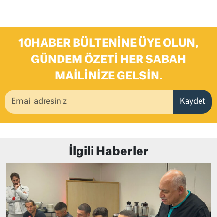
10HABER BÜLTENINE ÜYE OLUN,
GÜNDEM ÖZETI HER SABAH
MAILINIZE GELSIN.
Kaydet
İlgili Haberler