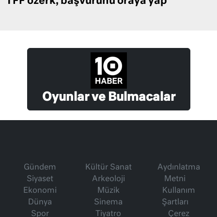
TFF özerk, başvurunu oraya yap
Oyunlar ve Bulmacalar
Gündem
Kültür Sanat
Aydınlatma
Siyaset
Arkeoloji
Metni
Ekonomi
Müzik
Kullanım
Dünya
Sinema
Şartları
Spor
Tiyatro
Çerez