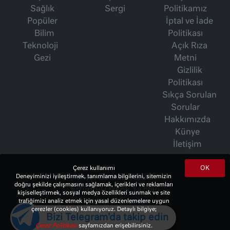
Sağlık
Sergi
Politikamız
Popüler
İptal ve İade
Bilim
Politikası
Teknoloji
Açık Rıza
Gezi
Metni
Gizlilik
Politikası
Sıkça Sorulan
Sorular
Hakkımızda
Künye
İletişim
OK
Çerez kullanımı
Deneyiminizi iyileştirmek, tanımlama bilgilerini, sitemizin
İsmet Berkan Yazıları
doğru şekilde çalışmasını sağlamak, içerikleri ve reklamları
Ertuğrul Özkök Yazıları
kişiselleştirmek, sosyal medya özellikleri sunmak ve site
trafiğimizi analiz etmek için yasal düzenlemelere uygun
Haftalık Gazete
çerezler (cookies) kullanıyoruz. Detaylı bilgiye;
Bizi Telegram'da takip edin
Çerez Politikası
sayfamızdan erişebilirsiniz.