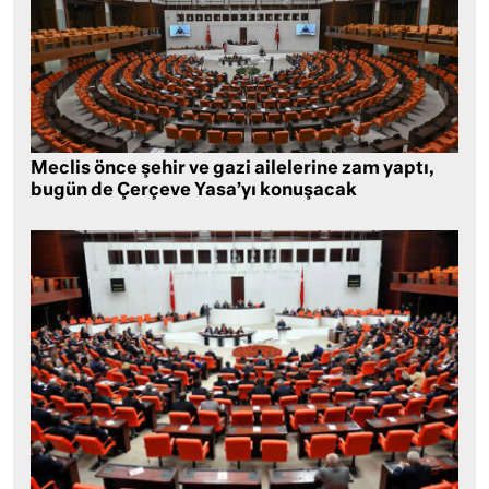
Meclis önce şehir ve gazi ailelerine zam yaptı,
bugün de Çerçeve Yasa’yı konuşacak