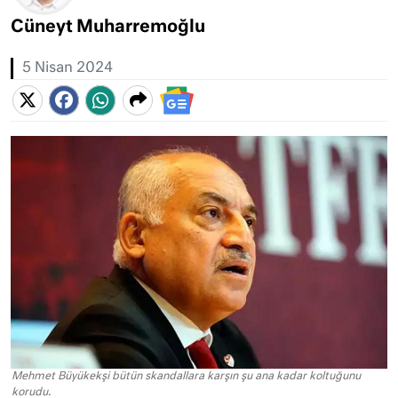
Cüneyt Muharremoğlu
5 Nisan 2024
Mehmet Büyükekşi bütün skandallara karşın şu ana kadar koltuğunu
korudu.