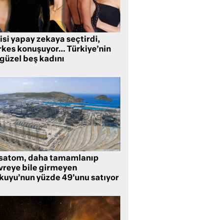
isi yapay zekaya seçtirdi,
rkes konuşuyor… Türkiye’nin
 güzel beş kadını
satom, daha tamamlanıp
vreye bile girmeyen
kuyu’nun yüzde 49’unu satıyor