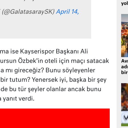
yo
K (@GalatasaraySK)
April 14,
ama ise Kayserispor Başkanı Ali
ursun Özbek’in oteli için maçı satacak
Avr
adr
ışa mı gireceğiz? Bunu söyleyenler
bir
bir tutum? Yenersek iyi, başka bir şey
nde bu tür şeyler olanlar ancak bunu
 yanıt verdi.