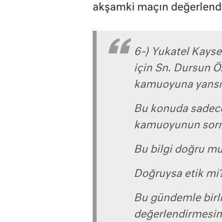
akşamki maçın değerlendi
6-) Yukatel Kays
için Sn. Dursun Ö
kamuoyuna yansı
Bu konuda sadece
kamuoyunun sorma
Bu bilgi doğru m
Doğruysa etik mi
Bu gündemle birl
değerlendirmesin