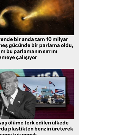
rende bir anda tam 10 milyar
neş gücünde bir parlama oldu,
im bu parlamanın sırrını
zmeye çalışıyor
vaş ölüme terk edilen ülkede
rda plastikten benzin üreterek