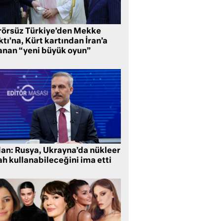
rörsüz Türkiye’den Mekke
tı’na, Kürt kartından İran’a
anan “yeni büyük oyun”
dan: Rusya, Ukrayna’da nükleer
ah kullanabileceğini ima etti