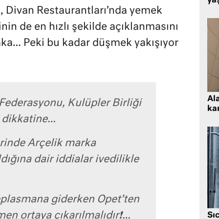
ya
, Divan Restaurantları’nda yemek
inin de en hızlı şekilde açıklanmasını
şaka… Peki bu kadar düşmek yakışıyor
Al
 Federasyonu, Kulüpler Birliği
kar
 dikkatine…
erinde Arçelik marka
dığına dair iddialar ivedilikle
eplasmana giderken Opet’ten
emen ortaya çıkarılmalıdır❗️…
Sı