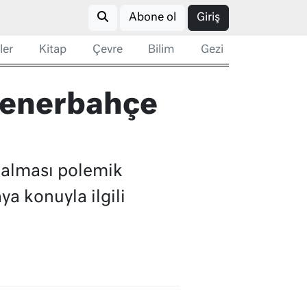
Abone ol
Giriş
ler
Kitap
Çevre
Bilim
Gezi
 Fenerbahçe
kalması polemik
a konuyla ilgili