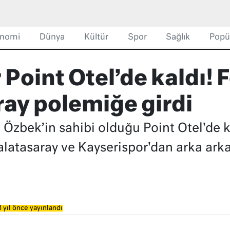
nomi
Dünya
Kültür
Spor
Sağlık
Popü
 Point Otel’de kaldı!
ray polemiğe girdi
 Özbek’in sahibi olduğu Point Otel'de 
alatasaray ve Kayserispor'dan arka arkay
 yıl önce yayınlandı