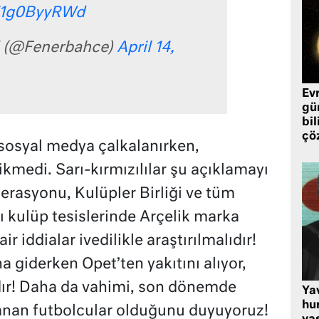
/V1g0ByyRWd
 (@Fenerbahce)
April 14,
Ev
gü
bil
çö
sosyal medya çalkalanırken,
kmedi. Sarı-kırmızılılar şu açıklamayı
erasyonu, Kulüpler Birliği ve tüm
ı kulüp tesislerinde Arçelik marka
r iddialar ivedilikle araştırılmalıdır!
 giderken Opet’ten yakıtını alıyor,
dır! Daha da vahimi, son dönemde
Ya
hu
lanan futbolcular olduğunu duyuyoruz!