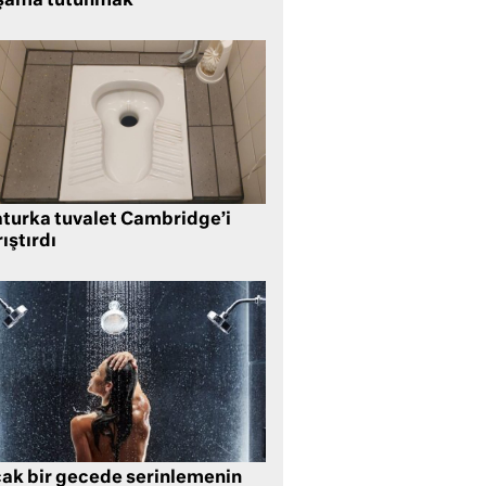
şama tutunmak
aturka tuvalet Cambridge’i
ıştırdı
cak bir gecede serinlemenin