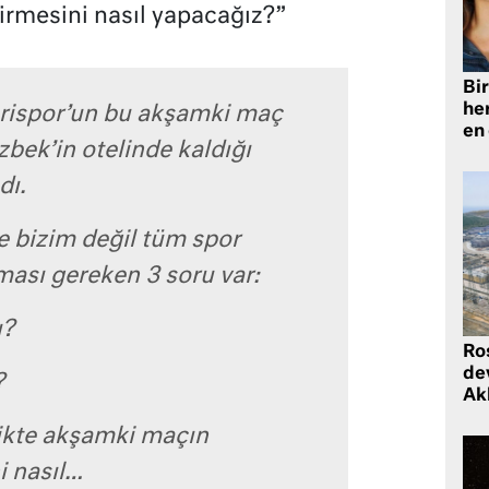
rmesini nasıl yapacağız?”
Bir
he
erispor’un bu akşamki maç
en
zbek’in otelinde kaldığı
dı.
 bizim değil tüm spor
sı gereken 3 soru var:
u?
Ro
de
?
Ak
ikte akşamki maçın
i nasıl…