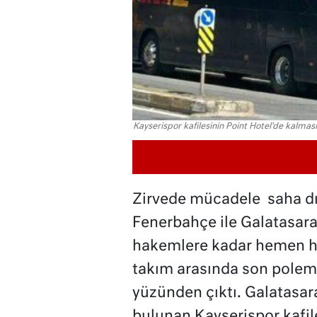
Kayserispor kafilesinin Point Hotel'de kalması
Zirvede mücadele saha dı
Fenerbahçe ile Galatasar
hakemlere kadar hemen he
takım arasında son polemi
yüzünden çıktı. Galatasar
bulunan Kayserispor kafile