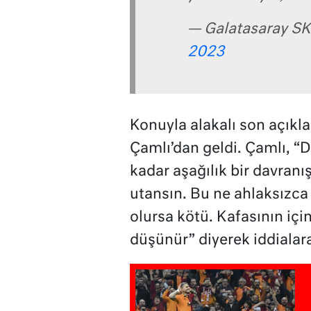
— Galatasaray S
2023
Konuyla alakalı son açıkl
Çamlı’dan geldi. Çamlı, “D
kadar aşağılık bir davran
utansın. Bu ne ahlaksızca 
olursa kötü. Kafasının içi
düşünür” diyerek iddialara