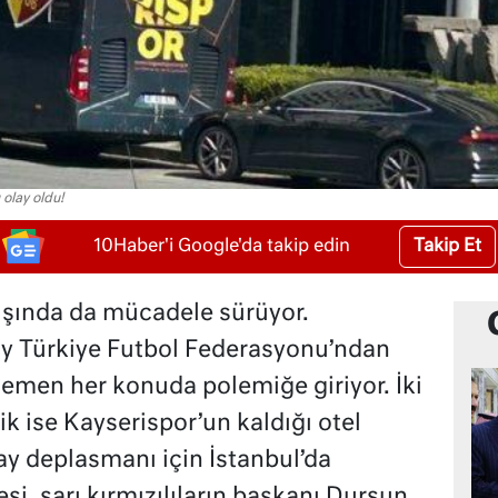
 olay oldu!
Takip Et
10Haber'i Google'da takip edin
şında da mücadele sürüyor.
ay Türkiye Futbol Federasyonu’ndan
men her konuda polemiğe giriyor. İki
k ise Kayserispor’un kaldığı otel
ay deplasmanı için İstanbul’da
si, sarı kırmızılıların başkanı Dursun