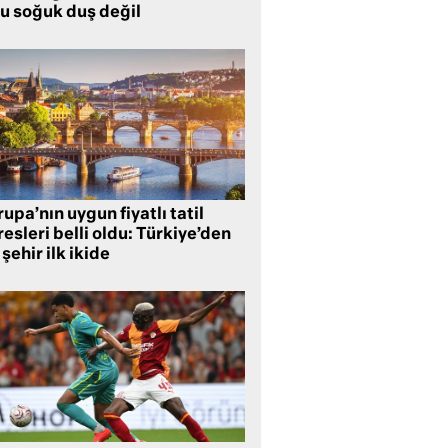
lu soğuk duş değil
upa’nın uygun fiyatlı tatil
esleri belli oldu: Türkiye’den
 şehir ilk ikide