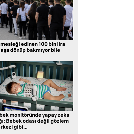
mesleği edinen 100 bin lira
aşa dönüp bakmıyor bile
bek monitöründe yapay zeka
ğı: Bebek odası değil gözlem
rkezi gibi…