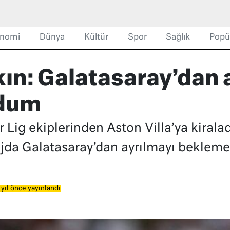
nomi
Dünya
Kültür
Spor
Sağlık
Popü
kın: Galatasaray’dan 
rdum
 Lig ekiplerinden Aston Villa’ya kirala
ajda Galatasaray’dan ayrılmayı beklemed
yıl önce yayınlandı