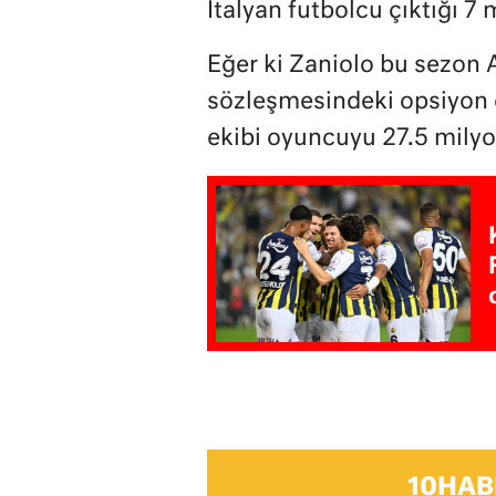
İtalyan futbolcu çıktığı 7
Eğer ki Zaniolo bu sezon 
sözleşmesindeki opsiyon o
ekibi oyuncuyu 27.5 mily
10HAB