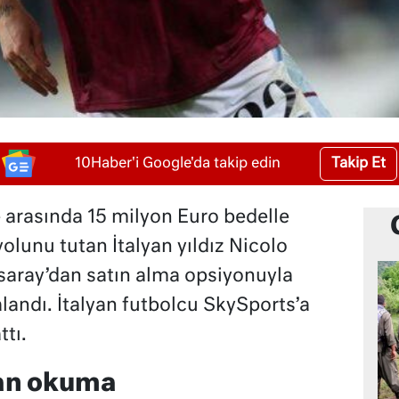
Takip Et
10Haber'i Google'da takip edin
 arasında 15 milyon Euro bedelle
olunu tutan İtalyan yıldız Nicolo
saray’dan satın alma opsiyonuyla
alandı. İtalyan futbolcu SkySports’a
ttı.
an okuma