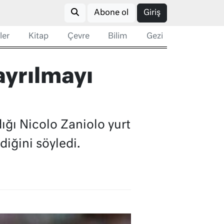
Abone ol
Giriş
ler
Kitap
Çevre
Bilim
Gezi
ayrılmayı
dığı Nicolo Zaniolo yurt
iğini söyledi.