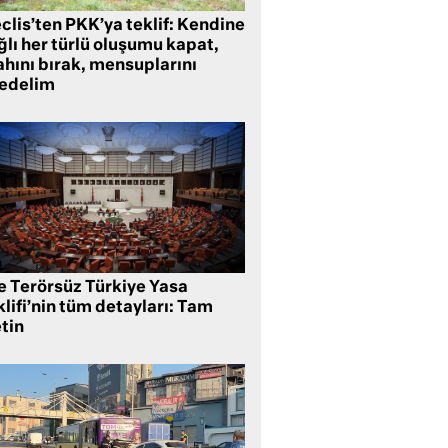
clis’ten PKK’ya teklif: Kendine
lı her türlü oluşumu kapat,
ahını bırak, mensuplarını
fedelim
te Terörsüz Türkiye Yasa
lifi’nin tüm detayları: Tam
tin