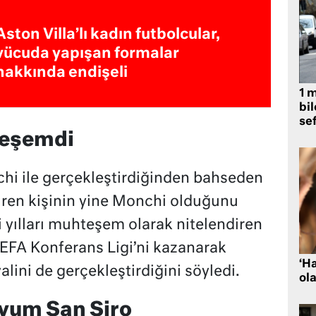
Aston Villa’lı kadın futbolcular,
vücuda yapışan formalar
hakkında endişeli
1 
bil
se
teşemdi
chi ile gerçekleştirdiğinden bahseden
iren kişinin yine Monchi olduğunu
 yılları muhteşem olarak nitelendiren
UEFA Konferans Ligi’ni kazanarak
‘H
ini de gerçekleştirdiğini söyledi.
ola
yum San Siro