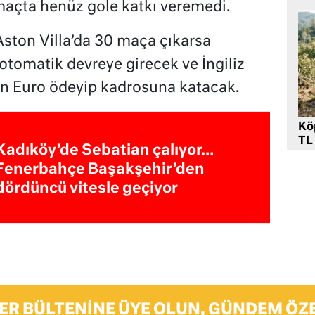
 maçta henüz gole katkı veremedi.
Aston Villa’da 30 maça çıkarsa
tomatik devreye girecek ve İngiliz
on Euro ödeyip kadrosuna katacak.
Kö
TL
Kadıköy’de Sebatian çalıyor…
Fenerbahçe Başakşehir’den
dördüncü vitesle geçiyor
ER BÜLTENINE ÜYE OLUN, GÜNDEM ÖZE