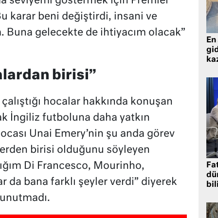
da seviyemi göstermek için Premier
 karar beni değiştirdi, insani ve
. Buna gelecekte de ihtiyacım olacak”
En 
gid
ka
lardan birisi”
 çalıştığı hocalar hakkında konuşan
ak İngiliz futboluna daha yatkın
 hocası Unai Emery’nin şu anda görev
rlerden birisi olduğunu söyleyen
ştığım Di Francesco, Mourinho,
Fat
dü
r da bana farklı şeyler verdi” diyerek
bil
 unutmadı.