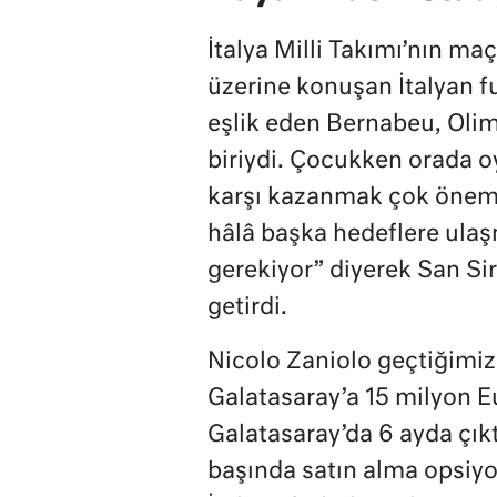
İtalya Milli Takımı’nın ma
üzerine konuşan İtalyan
eşlik eden Bernabeu, Oli
biriydi. Çocukken orada 
karşı kazanmak çok önem
hâlâ başka hedeflere ula
gerekiyor” diyerek San Si
getirdi.
Nicolo Zaniolo geçtiğimi
Galatasaray’a 15 milyon Eu
Galatasaray’da 6 ayda çıkt
başında satın alma opsiyo