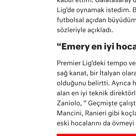
kabul ettim. Galatasaray’
Lig’de oynamak istedim. Bu
futbolsal açıdan büyüdüm
sözleriyle açıkladı.
“Emery en iyi hoca
Premier Lig’deki tempo ve
sağ kanat, bir İtalyan olar
olduğunu belirtti. Ayrıca
alan en iyi teknik direktö
Zaniolo, ‘’ Geçmişte çalı
Mancini, Ranieri gibi koçla
eski hocalarını da övmeyi