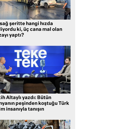
sağ şeritte hangi hızda
iyordu ki, üç cana mal olan
zayı yaptı?
ih Altaylı yazdı: Bütün
nyanın peşinden koştuğu Türk
im insanıyla tanışın