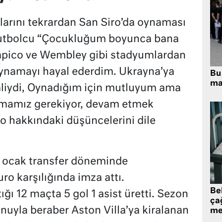
çlarını tekrardan San Siro’da oynaması
 futbolcu “Çocukluğum boyunca bana
mpico ve Wembley gibi stadyumlardan
oynamayı hayal ederdim. Ukrayna’ya
Bu 
ma
liydi, Oynadığım için mutluyum ama
şmamız gerekiyor, devam etmek
ro hakkındaki düşüncelerini dile
z ocak transfer döneminde
ro karşılığında imza attı.
Be
ığı 12 maçta 5 gol 1 asist üretti. Sezon
ça
nuyla beraber Aston Villa’ya kiralanan
me