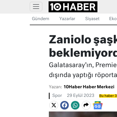
Gündem
Yazarlar
Siyaset
Eko
Zaniolo şaş
beklemiyo
Galatasaray’ın, Premier
dışında yaptığı röport
Yazan:
10Haber Haber Merkezi
Spor
29 Eylül 2023
Bu haber 3 