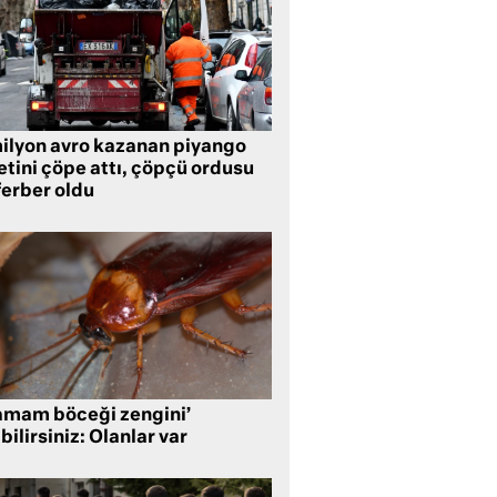
milyon avro kazanan piyango
etini çöpe attı, çöpçü ordusu
ferber oldu
amam böceği zengini’
bilirsiniz: Olanlar var