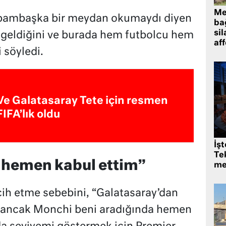
Me
 bambaşka bir meydan okumaydı diyen
bağ
sil
e geldiğini ve burada hem futbolcu hem
af
i söyledi.
Ve Galatasaray Tete için resmen
FIFA’lık oldu
İş
Tek
 hemen kabul ettim”
me
rcih etme sebebini, “Galatasaray’dan
 ancak Monchi beni aradığında hemen