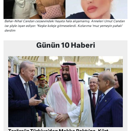
Bahar-Nihal Candan cezaevindeki hayata hala alışamamış. Anneleri Umut Candan
ise şöyle isyan ediyor: “Keşke koleje gitmeselerdi. Kızlarıma ‘muz yemeyin pahalı’
derdim
Günün 10 Haberi