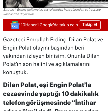
Emrullah Erdinç gelişmeleri sosyal medya hesaplarından ve Youtube
kanalından duyuruyor
Takip Et
10Haber'i Google'da takip edin
Gazeteci Emrullah Erdinç, Dilan Polat ve
Engin Polat olayını başından beri
yakından izleyen bir isim. Onunla Dilan
Polat’ın son halini ve açıklamalarını
konuştuk.
Dilan Polat, eşi Engin Polat’la
cezaevinde yaptığı 10 dakikalık
telefon görüşmesinde “İntihar