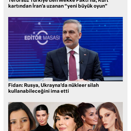
Terörsüz Türkiye’den Mekke Paktı’na, Kürt
kartından İran’a uzanan “yeni büyük oyun”
Fidan: Rusya, Ukrayna’da nükleer silah
kullanabileceğini ima etti