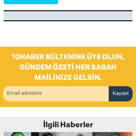
10HABER BÜLTENINE ÜYE OLUN,
GÜNDEM ÖZETI HER SABAH
MAILINIZE GELSIN.
Kaydet
İlgili Haberler