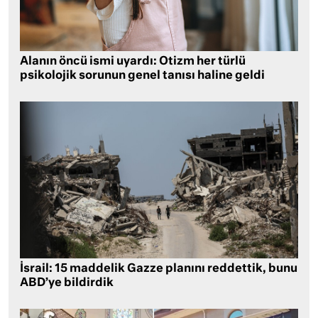
Alanın öncü ismi uyardı: Otizm her türlü
psikolojik sorunun genel tanısı haline geldi
İsrail: 15 maddelik Gazze planını reddettik, bunu
ABD’ye bildirdik