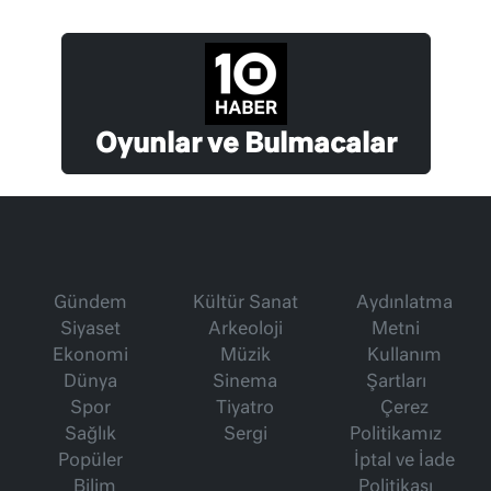
Oyunlar ve Bulmacalar
Gündem
Kültür Sanat
Aydınlatma
Siyaset
Arkeoloji
Metni
Ekonomi
Müzik
Kullanım
Dünya
Sinema
Şartları
Spor
Tiyatro
Çerez
Sağlık
Sergi
Politikamız
Popüler
İptal ve İade
Bilim
Politikası