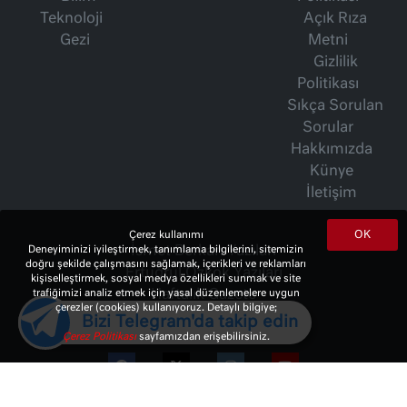
Teknoloji
Açık Rıza
Gezi
Metni
Gizlilik
Politikası
Sıkça Sorulan
Sorular
Hakkımızda
Künye
İletişim
OK
Çerez kullanımı
İsmet Berkan Yazıları
Deneyiminizi iyileştirmek, tanımlama bilgilerini, sitemizin
doğru şekilde çalışmasını sağlamak, içerikleri ve reklamları
Ertuğrul Özkök Yazıları
kişiselleştirmek, sosyal medya özellikleri sunmak ve site
Haftalık Gazete
trafiğimizi analiz etmek için yasal düzenlemelere uygun
çerezler (cookies) kullanıyoruz. Detaylı bilgiye;
Bizi Telegram'da takip edin
Çerez Politikası
sayfamızdan erişebilirsiniz.
© 2023 Copyright:
10Haber