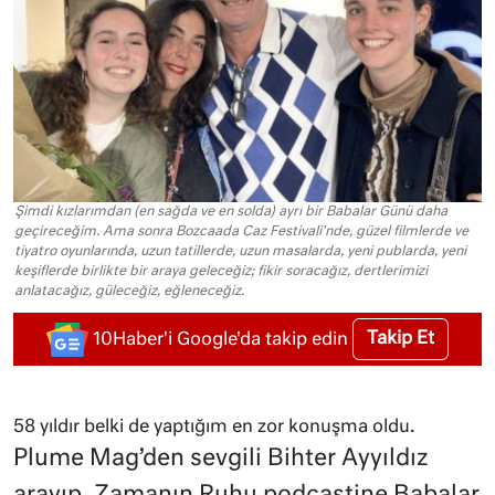
Şimdi kızlarımdan (en sağda ve en solda) ayrı bir Babalar Günü daha
geçireceğim. Ama sonra Bozcaada Caz Festivali'nde, güzel filmlerde ve
tiyatro oyunlarında, uzun tatillerde, uzun masalarda, yeni publarda, yeni
keşiflerde birlikte bir araya geleceğiz; fikir soracağız, dertlerimizi
anlatacağız, güleceğiz, eğleneceğiz.
Takip Et
10Haber'i Google'da takip edin
58 yıldır belki de yaptığım en zor konuşma oldu.
Plume Mag’den sevgili Bihter Ayyıldız