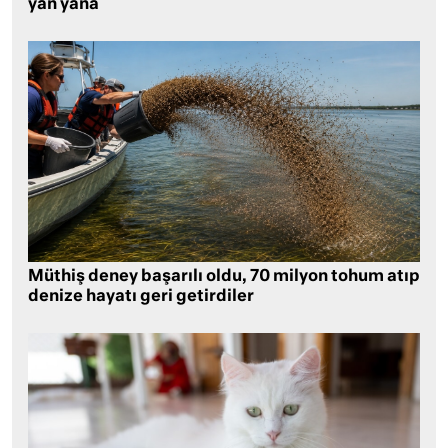
yan yana
Müthiş deney başarılı oldu, 70 milyon tohum atıp
denize hayatı geri getirdiler