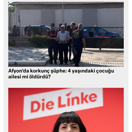
Afyon’da korkunç şüphe: 4 yaşındaki çocuğu
ailesi mi öldürdü?