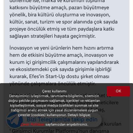
dönemde ise, marka ve kurumun topluma
katkısını büyütme amaçlı, pazarı büyütmeye
yönelik, bira kültürü oluşturma ve inovasyon,
kültür, sanat, turizm ve spor alanında çok sayıda
projeye öncülük etmiş ve tüm paydaşlara katkı
sağlayan stratejileri hayata geçirmiştir.
İnovasyon ve yeni ürünlerin hem hızını artırma
hem de etkisini büyütme amaçlı, inovasyon ve
kurum içi girişimcilik çalışmalarını yapılandırarak
ve ekosistemdeki çok sayıda girişimle işbirliği
kurarak, Efes’in Start-Up dostu şirket olması
yönünde çalışmalara öncülük etmiştir.
OK
Çerez kullanımı
Halen çalışmalarını yurtiçi ve yurtdışı şirket ve
Deneyiminizi iyileştirmek, tanımlama bilgilerini, sitemizin
doğru şekilde çalışmasını sağlamak, içerikleri ve reklamları
girişimlere danışmanlık ve üst düzey yöneticilere
kişiselleştirmek, sosyal medya özellikleri sunmak ve site
koçluk yaparak sürdürmekte olan Ağırbaş,
trafiğimizi analiz etmek için yasal düzenlemelere uygun
çerezler (cookies) kullanıyoruz. Detaylı bilgiye;
Türkiye’de kurumsal şirketlerin, girişimci
Bizi Telegram'da takip edin
kurumlara dönüşmesi vizyonu ile 2018’de kurulan
Çerez Politikası
sayfamızdan erişebilirsiniz.
‘ Girişimci Kurumlar Platformu’nun danışma