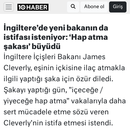
Abone ol
Giriş
İngiltere’de yeni bakanın da
istifası isteniyor: ‘Hap atma
şakası’ büyüdü
İngiltere İçişleri Bakanı James
Cleverly, eşinin içkisine ilaç atmakla
ilgili yaptığı şaka için özür diledi.
Şakayı yaptığı gün, "içeceğe /
yiyeceğe hap atma" vakalarıyla daha
sert mücadele etme sözü veren
Cleverly'nin istifa etmesi istendi.