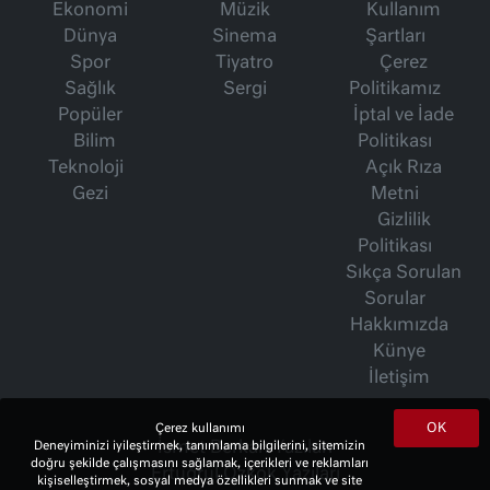
Ekonomi
Müzik
Kullanım
Dünya
Sinema
Şartları
Spor
Tiyatro
Çerez
Sağlık
Sergi
Politikamız
Popüler
İptal ve İade
Bilim
Politikası
Teknoloji
Açık Rıza
Gezi
Metni
Gizlilik
Politikası
Sıkça Sorulan
Sorular
Hakkımızda
Künye
İletişim
OK
Çerez kullanımı
İsmet Berkan Yazıları
Deneyiminizi iyileştirmek, tanımlama bilgilerini, sitemizin
doğru şekilde çalışmasını sağlamak, içerikleri ve reklamları
Ertuğrul Özkök Yazıları
kişiselleştirmek, sosyal medya özellikleri sunmak ve site