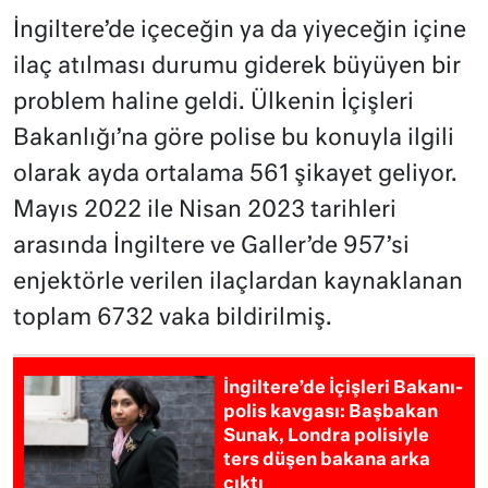
İngiltere’de içeceğin ya da yiyeceğin içine
ilaç atılması durumu giderek büyüyen bir
problem haline geldi. Ülkenin İçişleri
Bakanlığı’na göre polise bu konuyla ilgili
olarak ayda ortalama 561 şikayet geliyor.
Mayıs 2022 ile Nisan 2023 tarihleri
arasında İngiltere ve Galler’de 957’si
enjektörle verilen ilaçlardan kaynaklanan
toplam 6732 vaka bildirilmiş.
İngiltere’de İçişleri Bakanı-
polis kavgası: Başbakan
Sunak, Londra polisiyle
ters düşen bakana arka
çıktı