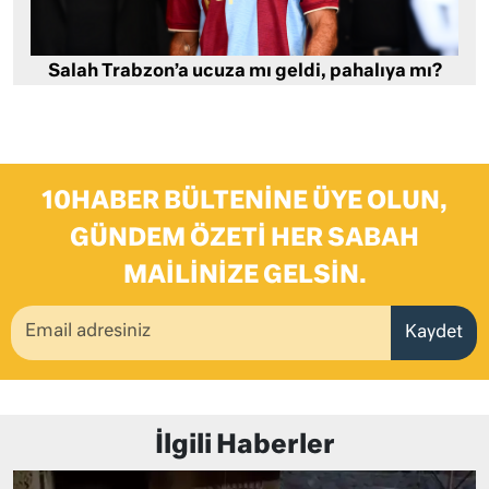
Salah Trabzon’a ucuza mı geldi, pahalıya mı?
10HABER BÜLTENINE ÜYE OLUN,
GÜNDEM ÖZETI HER SABAH
MAILINIZE GELSIN.
Kaydet
İlgili Haberler