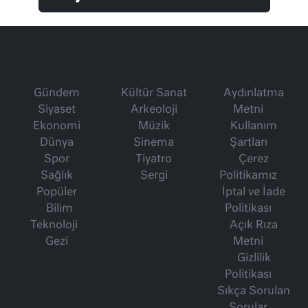
Gündem
Kültür Sanat
Aydınlatma
Siyaset
Arkeoloji
Metni
Ekonomi
Müzik
Kullanım
Dünya
Sinema
Şartları
Spor
Tiyatro
Çerez
Sağlık
Sergi
Politikamız
Popüler
İptal ve İade
Bilim
Politikası
Teknoloji
Açık Rıza
Gezi
Metni
Gizlilik
Politikası
Sıkça Sorulan
Sorular