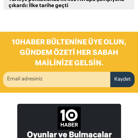
çıkardı: İlke tarihe geçti
10HABER BÜLTENINE ÜYE OLUN,
GÜNDEM ÖZETI HER SABAH
MAILINIZE GELSIN.
Kaydet
Oyunlar ve Bulmacalar