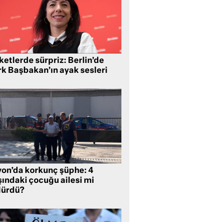
etlerde sürpriz: Berlin’de
rk Başbakan’ın ayak sesleri
yon’da korkunç şüphe: 4
şındaki çocuğu ailesi mi
dürdü?