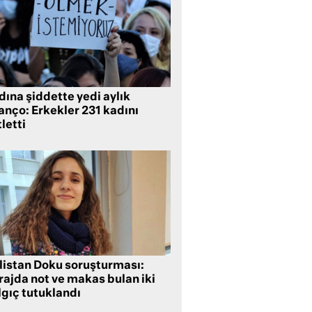
ına şiddette yedi aylık
anço: Erkekler 231 kadını
letti
listan Doku soruşturması:
rajda not ve makas bulan iki
lgıç tutuklandı