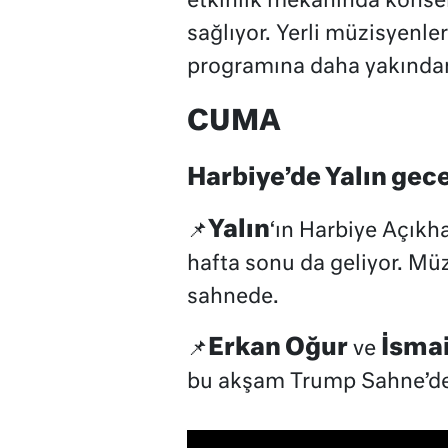
etkinlik mekânında konse
sağlıyor. Yerli müzisyenle
programına daha yakında
CUMA
Harbiye’de Yalın gec
Yalın
📌
‘ın Harbiye Açıkh
hafta sonu da geliyor. Mü
sahnede.
Erkan Oğur
İsmai
📌
ve
bu akşam Trump Sahne’de.