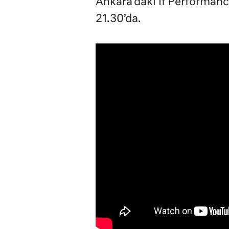
Ankara’daki If Performanc
21.30’da.