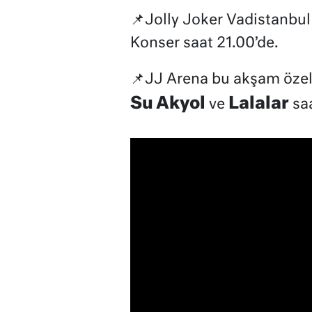
📌Jolly Joker Vadistanbu
Konser saat 21.00’de.
📌JJ Arena bu akşam özel 
Su Akyol
Lalalar
ve
saa