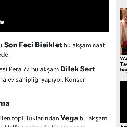
Son Feci Bisiklet
ğu
bu akşam saat
ede.
Wa
Ta
Dilek Sert
esi Pera 77 bu akşam
hay
na ev sahipliği yapıyor. Konser
şma
Vega
ilen topluluklarından
bu akşam