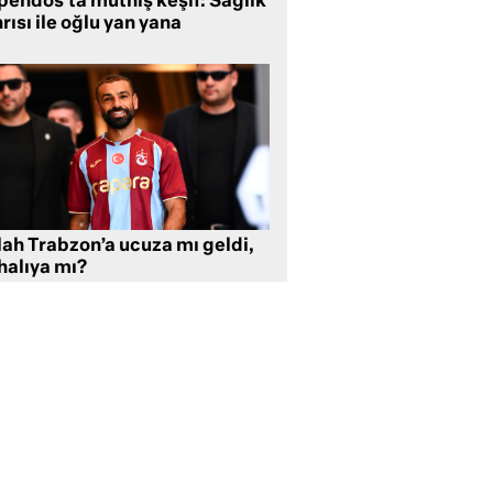
pendos’ta müthiş keşif: Sağlık
rısı ile oğlu yan yana
lah Trabzon’a ucuza mı geldi,
halıya mı?