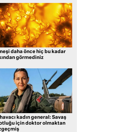
neşi daha önce hiç bu kadar
kından görmediniz
 havacı kadın general: Savaş
lotluğu için doktor olmaktan
zgeçmiş