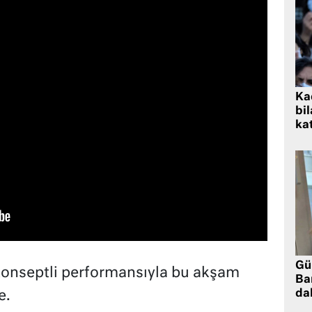
Kad
bil
kat
Gü
onseptli performansıyla bu akşam
Ba
da
e.