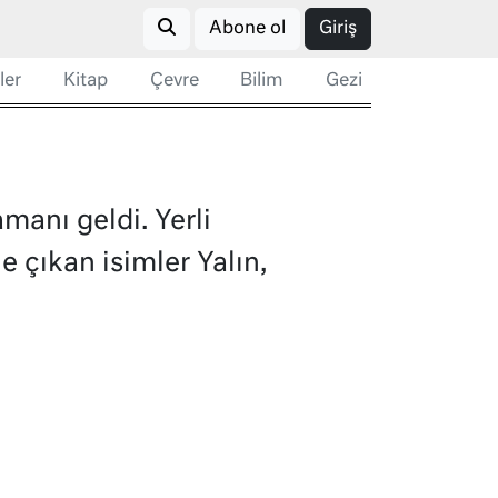
Abone ol
Giriş
ler
Kitap
Çevre
Bilim
Gezi
amanı geldi. Yerli
 çıkan isimler Yalın,