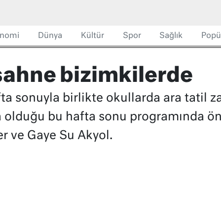
nomi
Dünya
Kültür
Spor
Sağlık
Popü
sahne bizimkilerde
ta sonuyla birlikte okullarda ara tatil z
a olduğu bu hafta sonu programında öne
r ve Gaye Su Akyol.