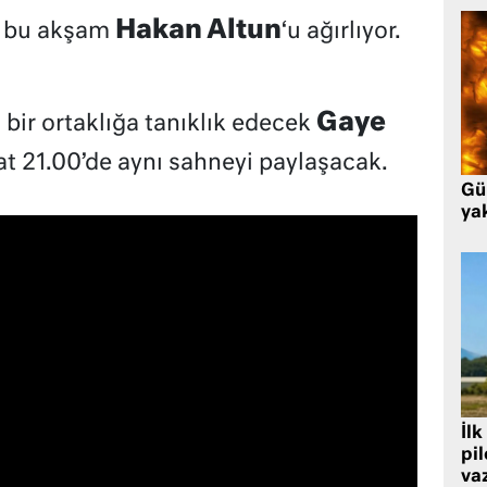
Hakan Altun
l bu akşam
‘u ağırlıyor.
Gaye
bir ortaklığa tanıklık edecek
t 21.00’de aynı sahneyi paylaşacak.
Gü
ya
İlk
pi
va