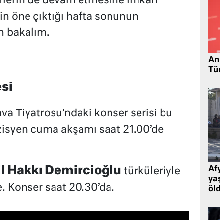
rlerin de devam etmesine imkân
rin öne çıktığı hafta sonunun
n bakalım.
Ank
Tü
esi
ava Tiyatrosu’ndaki konser serisi bu
zisyen cuma akşamı saat 21.00’de
l Hakkı Demircioğlu
Af
türküleriyle
ya
 Konser saat 20.30’da.
öl