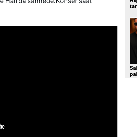
e Hall’da sahnede.Konser saat
As
tan
Sa
pa