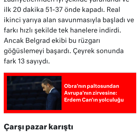
ilk 20 dakika 51-37 önde kapadı. Real
ikinci yarıya alan savunmasıyla başladı ve
farkı hızlı şekilde tek hanelere indirdi.
Ancak Belgrad ekibi bu rüzgarı
göğüslemeyi başardı. Çeyrek sonunda
fark 13 sayıydı.
Obra’nın paltosundan
Avrupa’nın zirvesine:
Erdem Can’ın yolculuğu
Çarşı pazar karıştı