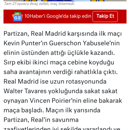
Tam 21 oyuncu ihraç edildi, maç bitemedi.
Takip Et
10Haber'i Google'da takip edin
Partizan, Real Madrid karşısında ilk maçı
Kevin Punter’ın Guerschon Yabusele’nin
elinin üstünden attığı üçlükle kazandı.
Sırp ekibi ikinci maça cebine koyduğu
saha avantajının verdiği rahatlıkla çıktı.
Real Madrid ise uzun rotasyonunda
Walter Tavares yokluğunda sakat sakat
oynayan Vincen Poirier’nin eline bakarak
maça başladı. Maçın ilk yarısında
Partizan, Real’in savunma
zaafiyetlerinden iyi şekilde yararlandı ve