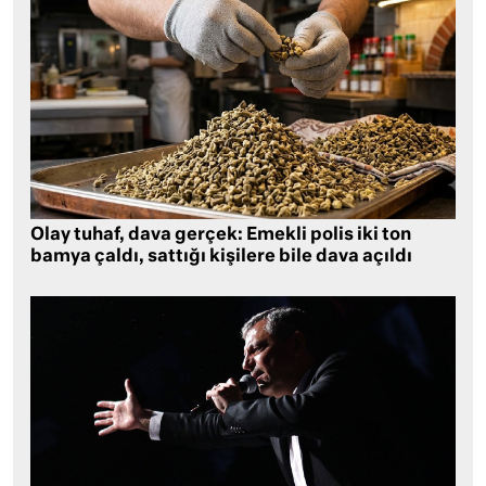
Olay tuhaf, dava gerçek: Emekli polis iki ton
bamya çaldı, sattığı kişilere bile dava açıldı