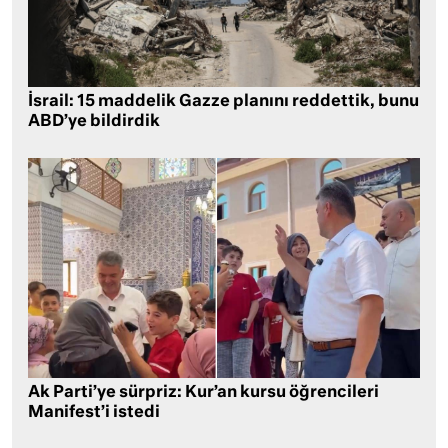
İsrail: 15 maddelik Gazze planını reddettik, bunu
ABD’ye bildirdik
Ak Parti’ye sürpriz: Kur’an kursu öğrencileri
Manifest’i istedi