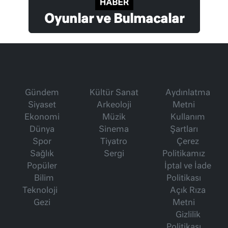
Oyunlar ve Bulmacalar
Gündem
Kültür Sanat
Aydınlatma
Siyaset
Arkeoloji
Metni
Ekonomi
Müzik
Kullanım
Dünya
Sinema
Şartları
Spor
Tiyatro
Çerez
Sağlık
Sergi
Politikamız
Popüler
İptal ve İade
Bilim
Politikası
Teknoloji
Açık Rıza
Gezi
Metni
Gizlilik
Politikası