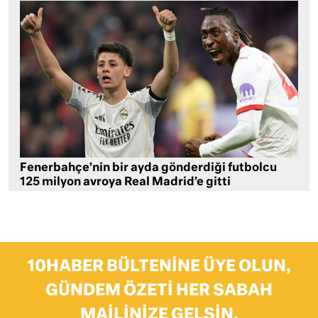
Fenerbahçe’nin bir ayda gönderdiği futbolcu
125 milyon avroya Real Madrid’e gitti
10HABER BÜLTENINE ÜYE OLUN,
GÜNDEM ÖZETI HER SABAH
MAILINIZE GELSIN.