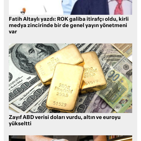
Fatih Altaylı yazdı: ROK galiba itirafçı oldu, kirli
medya zincirinde bir de genel yayın yönetmeni
var
Zayıf ABD verisi doları vurdu, altın ve euroyu
yükseltti