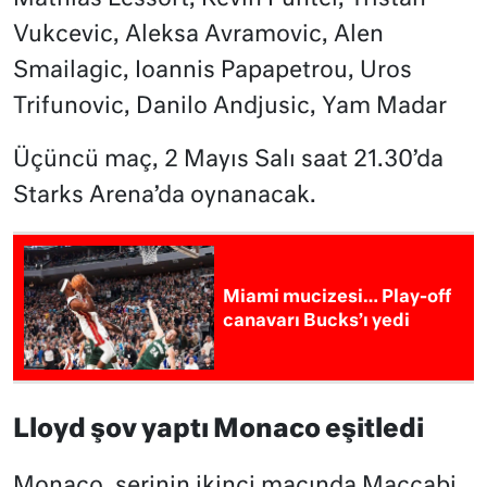
Vukcevic, Aleksa Avramovic, Alen
Smailagic, Ioannis Papapetrou, Uros
Trifunovic, Danilo Andjusic, Yam Madar
Üçüncü maç, 2 Mayıs Salı saat 21.30’da
Starks Arena’da oynanacak.
Miami mucizesi… Play-off
canavarı Bucks’ı yedi
Lloyd şov yaptı Monaco eşitledi
Monaco, serinin ikinci maçında Maccabi