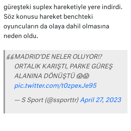
güreşteki suplex hareketiyle yere indirdi.
Söz konusu hareket benchteki
oyuncuların da olaya dahil olmasına
neden oldu.
MADRID’DE NELER OLUYOR⁉️
ORTALIK KARIŞTI, PARKE GÜREŞ
ALANINA DÖNÜŞTÜ 😱😱
pic.twitter.com/t0zpexJe95
— S Sport (@ssporttr)
April 27, 2023