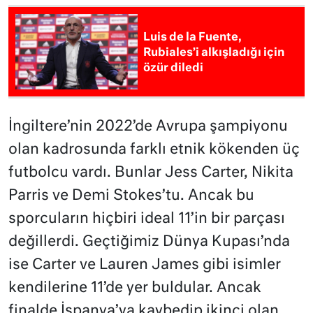
Luis de la Fuente,
Rubiales’i alkışladığı için
özür diledi
İngiltere’nin 2022’de Avrupa şampiyonu
olan kadrosunda farklı etnik kökenden üç
futbolcu vardı. Bunlar Jess Carter, Nikita
Parris ve Demi Stokes’tu. Ancak bu
sporcuların hiçbiri ideal 11’in bir parçası
değillerdi. Geçtiğimiz Dünya Kupası’nda
ise Carter ve Lauren James gibi isimler
kendilerine 11’de yer buldular. Ancak
finalde İspanya’ya kaybedip ikinci olan