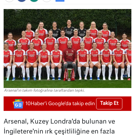
Arsenal'ın takım fotoğrafına taraftardan tepki.
Takip Et
10Haber'i Google'da takip edin
Arsenal, Kuzey Londra’da bulunan ve
İngiletere’nin ırk çeşitliliğine en fazla