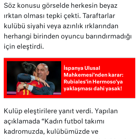
Söz konusu görselde herkesin beyaz
ırktan olması tepki çekti. Taraftarlar
kulübü siyahi veya azınlık ırklarından
herhangi birinden oyuncu barındırmadığı
için eleştirdi.
İspanya Ulusal
Mahkemesi’nden karar:
Rubiales’in Hermoso’ya
yaklaşması dahi yasak!
Kulüp eleştirilere yanıt verdi. Yapılan
açıklamada “Kadın futbol takımı
kadromuzda, kulübümüzde ve