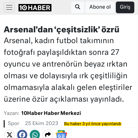
Abone ol
Giriş
Arsenal’dan ‘çeşitsizlik’ özrü
Arsenal, kadın futbol takımının
fotoğrafı paylaşıldıktan sonra 27
oyuncu ve antrenörün beyaz ırktan
olması ve dolayısıyla ırk çeşitliliğin
olmamasıyla alakalı gelen eleştiriler
üzerine özür açıklaması yayınladı.
Yazan:
10Haber Haber Merkezi
Spor
25 Ekim 2023
Bu haber 3 yıl önce yayınlandı