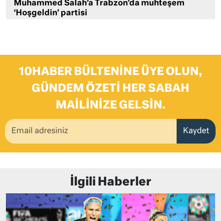
Muhammed Salah’a Trabzon’da muhteşem
‘Hoşgeldin’ partisi
10HABER BÜLTENINE ÜYE OLUN,
GÜNDEM ÖZETI HER SABAH
MAILINIZE GELSIN.
Kaydet
İlgili Haberler