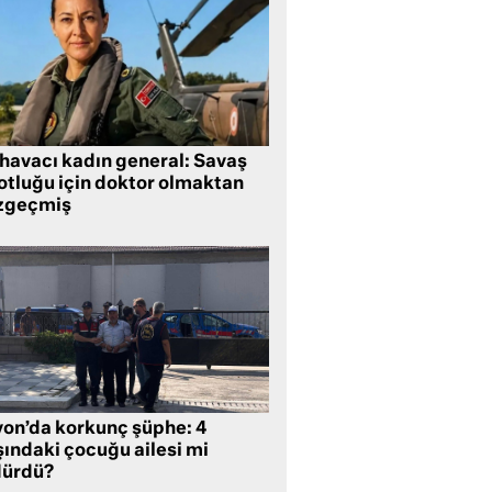
 havacı kadın general: Savaş
lotluğu için doktor olmaktan
zgeçmiş
yon’da korkunç şüphe: 4
şındaki çocuğu ailesi mi
dürdü?