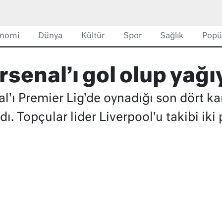
nomi
Dünya
Kültür
Spor
Sağlık
Popü
rsenal’ı gol olup yağı
al'ı Premier Lig'de oynadığı son dört k
ldı. Topçular lider Liverpool'u takibi ik