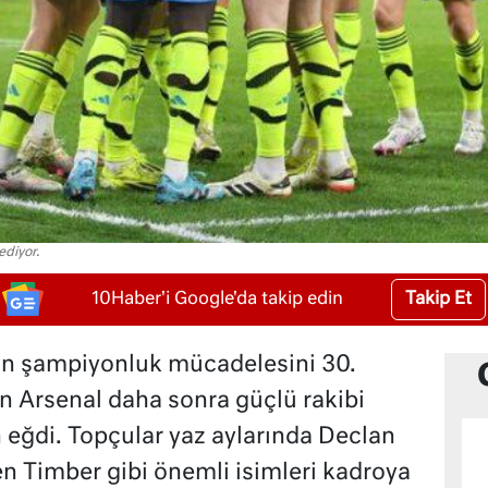
ediyor.
Takip Et
10Haber'i Google'da takip edin
on şampiyonluk mücadelesini 30.
en Arsenal daha sonra güçlü rakibi
eğdi. Topçular yaz aylarında Declan
en Timber gibi önemli isimleri kadroya