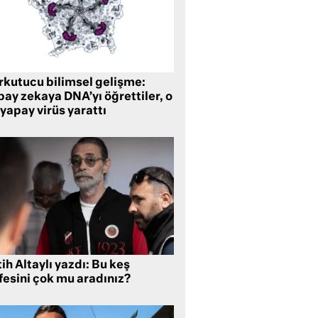
rkutucu bilimsel gelişme:
ay zekaya DNA’yı öğrettiler, o
yapay virüs yarattı
ih Altaylı yazdı: Bu keş
fesini çok mu aradınız?