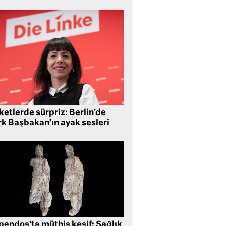
etlerde sürpriz: Berlin’de
rk Başbakan’ın ayak sesleri
pendos’ta müthiş keşif: Sağlık