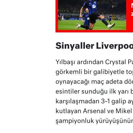
Sinyaller Liverpoo
Yılbaşı ardından Crystal P
görkemli bir galibiyetle t
oynayacağı maç adeta dö
esintiler sunduğu ilk yarı
karşılaşmadan 3-1 galip ay
kutlayan Arsenal ve Mikel 
şampiyonluk yürüyüşünün s