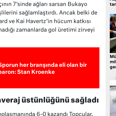
çının 7’sinde ağları sarsan Bukayo
tan
ilerini sağlamlaştırdı. Ancak belki de
ard ve Kai Havertz’in hücum katkısı
madığı zamanlarda gol üretimi zirveyi
Müt
mi
Sporun her branşında eli olan bir
ger
baron: Stan Kroenke
averaj üstünlüğünü sağladı
eplasmanında 6-0 kazandı Topçular.