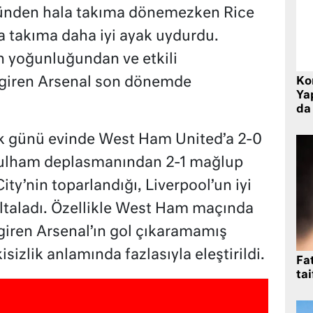
üzünden hala takıma dönemezken Rice
a takıma daha iyi ayak uydurdu.
 yoğunluğundan ve etkili
giren Arsenal son dönemde
Ko
Yap
da 
ık günü evinde West Ham United’a 2-0
Fulham deplasmanından 2-1 mağlup
City’nin toparlandığı, Liverpool’un iyi
ltaladı. Özellikle West Ham maçında
 giren Arsenal’ın gol çıkaramamış
isizlik anlamında fazlasıyla eleştirildi.
Fat
tai