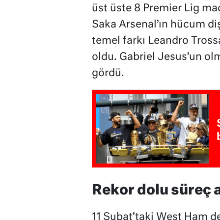
üst üste 8 Premier Lig ma
Saka Arsenal’ın hücum dişl
temel farkı Leandro Tross
oldu. Gabriel Jesus’un ol
gördü.
Rekor dolu süreç 
11 Şubat’taki West Ham d