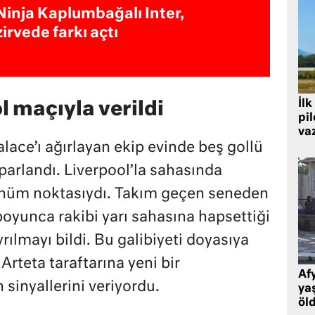
Ninja Kaplumbağalı Inter,
zirvede farkı açtı
İlk
l maçıyla verildi
pi
va
alace’ı ağırlayan ekip evinde beş gollü
oparlandı. Liverpool’la sahasında
nüm noktasıydı. Takım geçen seneden
 boyunca rakibi yarı sahasına hapsettiği
rılmayı bildi. Bu galibiyeti doyasıya
Arteta taraftarına yeni bir
Af
inyallerini veriyordu.
ya
öl