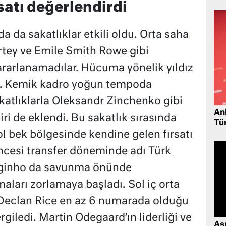
satı değerlendirdi
a da sakatlıklar etkili oldu. Orta saha
tey ve Emile Smith Rowe gibi
ararlanamadılar. Hücuma yönelik yıldız
dı. Kemik kadro yoğun tempoda
atlıklarla Oleksandr Zinchenko gibi
Ank
biri de eklendi. Bu sakatlık sırasında
Tü
l bek bölgesinde kendine gelen fırsatı
öncesi transfer döneminde adı Türk
orginho da savunma önünde
aları zorlamaya başladı. Sol iç orta
 Declan Rice en az 6 numarada olduğu
rgiledi. Martin Odegaard’ın liderliği ve
As