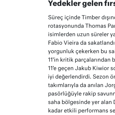
Yedekler gelen fır
Süreç içinde Timber dışınd
rotasyonunda Thomas Par
isimlerden uzun süreler y
Fabio Vieira da sakatlan
yorgunluk çekerken bu sak
11’in kritik parçalarından 
11’e geçen Jakub Kiwior so
iyi değerlendirdi. Sezon 
takımlarıyla da anılan J
pasörlüğüyle rakip savunm
saha bölgesinde yer alan
kadar etkili performans se