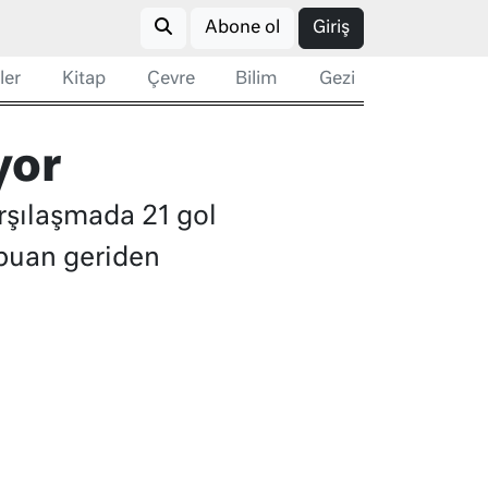
Abone ol
Giriş
ler
Kitap
Çevre
Bilim
Gezi
yor
arşılaşmada 21 gol
i puan geriden