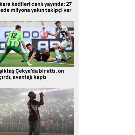
ara kedileri canlı yayında: 27
kede milyona yakın takipçi var
iktaş Çekya’da bir attı, on
ırdı, avantajı kaptı