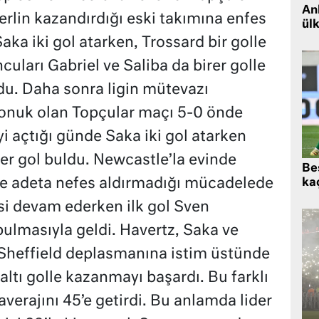
Ank
erlin kazandırdığı eski takımına enfes
ül
Saka iki gol atarken, Trossard bir golle
cuları Gabriel ve Saliba da birer golle
du. Daha sonra ligin mütevazı
konuk olan Topçular maçı 5-0 önde
yi açtığı günde Saka iki gol atarken
er gol buldu. Newcastle’la evinde
Beş
ne adeta nefes aldırmadığı mücadelede
kaç
isi devam ederken ilk gol Sven
bulmasıyla geldi. Havertz, Saka ve
. Sheffield deplasmanına istim üstünde
ltı golle kazanmayı başardı. Bu farklı
averajını 45’e getirdi. Bu anlamda lider