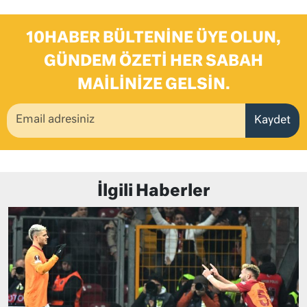
10HABER BÜLTENINE ÜYE OLUN,
GÜNDEM ÖZETI HER SABAH
MAILINIZE GELSIN.
Kaydet
İlgili Haberler