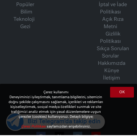
Popüler
İptal ve İade
Bilim
Politikası
Teknoloji
Açık Rıza
Gezi
Metni
Gizlilik
Politikası
Sıkça Sorulan
Sorular
Hakkımızda
Künye
İletişim
OK
Çerez kullanımı
İsmet Berkan Yazıları
Deneyiminizi iyileştirmek, tanımlama bilgilerini, sitemizin
doğru şekilde çalışmasını sağlamak, içerikleri ve reklamları
Ertuğrul Özkök Yazıları
kişiselleştirmek, sosyal medya özellikleri sunmak ve site
Haftalık Gazete
trafiğimizi analiz etmek için yasal düzenlemelere uygun
çerezler (cookies) kullanıyoruz. Detaylı bilgiye;
Bizi Telegram'da takip edin
Çerez Politikası
sayfamızdan erişebilirsiniz.