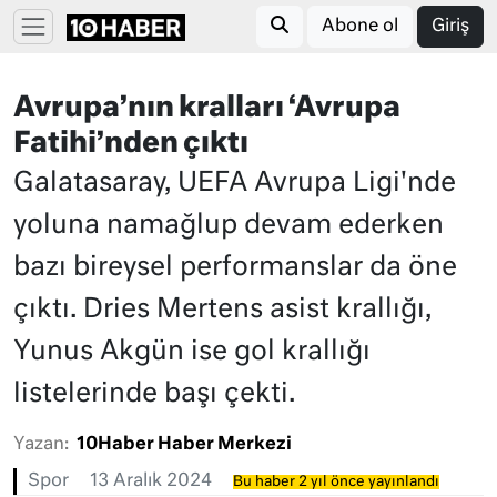
Abone ol
Giriş
Avrupa’nın kralları ‘Avrupa
Fatihi’nden çıktı
Galatasaray, UEFA Avrupa Ligi'nde
yoluna namağlup devam ederken
bazı bireysel performanslar da öne
çıktı. Dries Mertens asist krallığı,
Yunus Akgün ise gol krallığı
listelerinde başı çekti.
Yazan:
10Haber Haber Merkezi
Spor
13 Aralık 2024
Bu haber 2 yıl önce yayınlandı