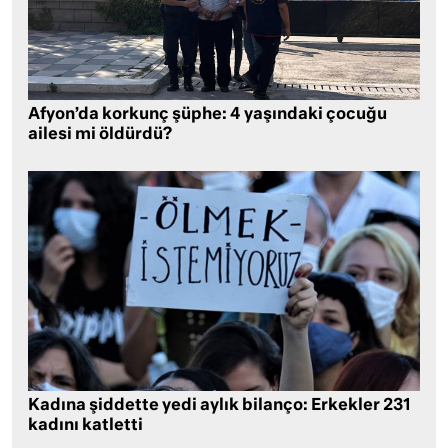
Afyon’da korkunç şüphe: 4 yaşındaki çocuğu
ailesi mi öldürdü?
Kadına şiddette yedi aylık bilanço: Erkekler 231
kadını katletti