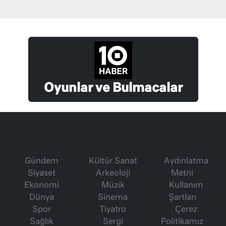
Oyunlar ve Bulmacalar
Gündem
Kültür Sanat
Aydınlatma
Siyaset
Arkeoloji
Metni
Ekonomi
Müzik
Kullanım
Dünya
Sinema
Şartları
Spor
Tiyatro
Çerez
Sağlık
Sergi
Politikamız