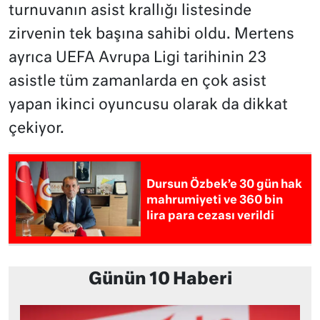
turnuvanın asist krallığı listesinde
zirvenin tek başına sahibi oldu. Mertens
ayrıca UEFA Avrupa Ligi tarihinin 23
asistle tüm zamanlarda en çok asist
yapan ikinci oyuncusu olarak da dikkat
çekiyor.
Dursun Özbek’e 30 gün hak
mahrumiyeti ve 360 bin
lira para cezası verildi
Günün 10 Haberi