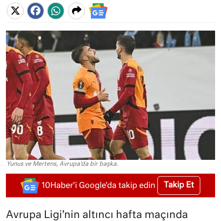
Yunus ve Mertens, Avrupa'da bir başka.
Takip Et
10Haber'i Google'da takip edin
Avrupa Ligi’nin altıncı hafta maçında