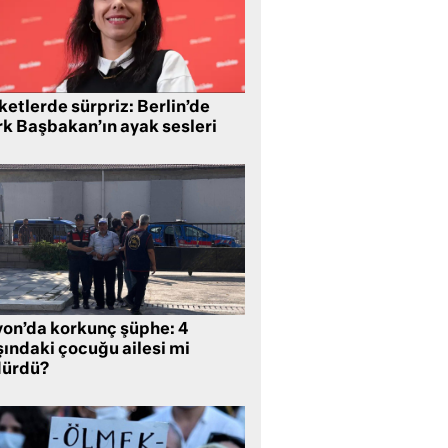
etlerde sürpriz: Berlin’de
rk Başbakan’ın ayak sesleri
yon’da korkunç şüphe: 4
şındaki çocuğu ailesi mi
dürdü?