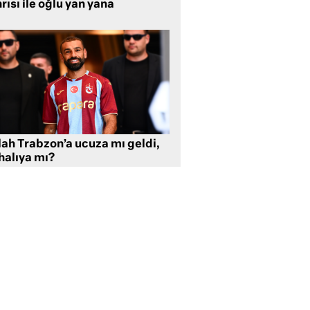
rısı ile oğlu yan yana
lah Trabzon’a ucuza mı geldi,
halıya mı?