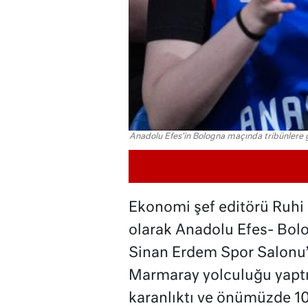
Anadolu Efes'in Bologna maçında tribünlere ge
Ekonomi şef editörü Ruhi 
olarak Anadolu Efes- Bolo
Sinan Erdem Spor Salonu’
Marmaray yolculuğu yaptı
karanlıktı ve önümüzde 10