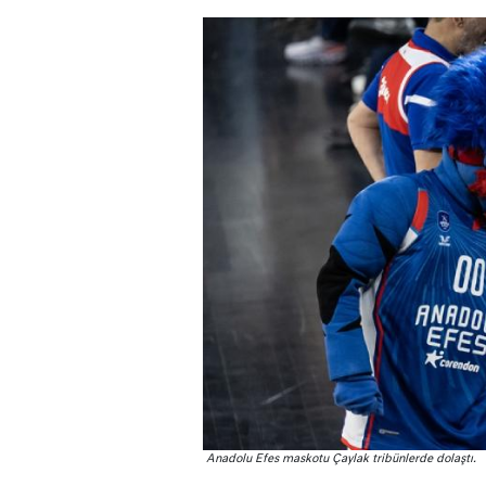
Anadolu Efes maskotu Çaylak tribünlerde dolaştı.