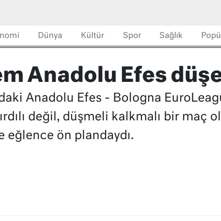
nomi
Dünya
Kültür
Spor
Sağlık
Popü
m Anadolu Efes düşe
aki Anadolu Efes - Bologna EuroLeagu
rdılı değil, düşmeli kalkmalı bir maç ol
e eğlence ön plandaydı.