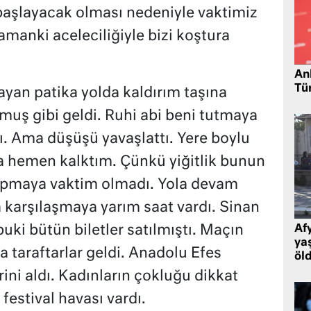
 başlayacak olması nedeniyle vaktimiz
manki aceleciliğiyle bizi koştura
Ank
Tü
yan patika yolda kaldırım taşına
muş gibi geldi. Ruhi abi beni tutmaya
ı. Ama düşüşü yavaşlattı. Yere boylu
 hemen kalktım. Çünkü yiğitlik bunun
 yapmaya vaktim olmadı. Yola devam
a karşılaşmaya yarım saat vardı. Sinan
ki bütün biletler satılmıştı. Maçın
Af
ya
 taraftarlar geldi. Anadolu Efes
öl
rini aldı. Kadınların çokluğu dikkat
festival havası vardı.