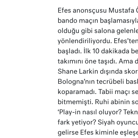
Efes anonsçusu Mustafa 
bando maçın başlamasıyla
olduğu gibi salona gelenl
yönlendiriliyordu. Efes’te
başladı. İlk 10 dakikada 
takımını öne taşıdı. Ama d
Shane Larkin dışında sko
Bologna’nın tecrübeli bask
koparamadı. Tabii maçı s
bitmemişti. Ruhi abinin s
‘Play-in nasıl oluyor? Tekni
fark yetiyor? Siyah oyunc
gelirse Efes kiminle eşleş