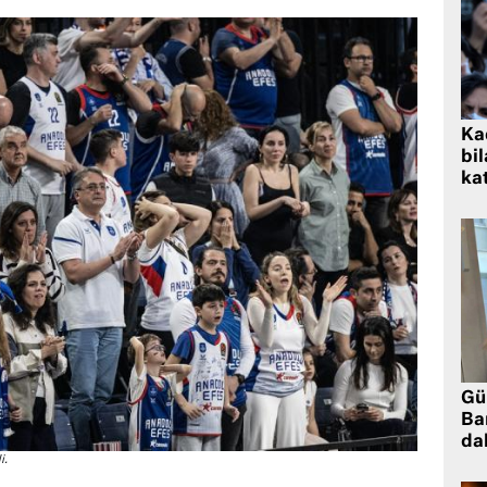
Kad
bil
kat
Gü
Ba
da
i.