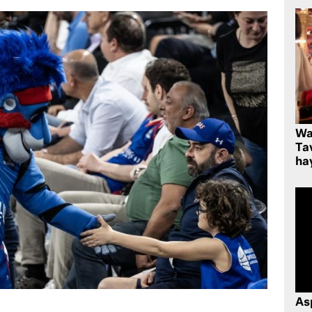
Wa
Ta
hay
As