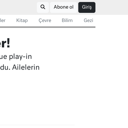
Abone ol
Giriş
ler
Kitap
Çevre
Bilim
Gezi
r!
e play-in
du. Ailelerin