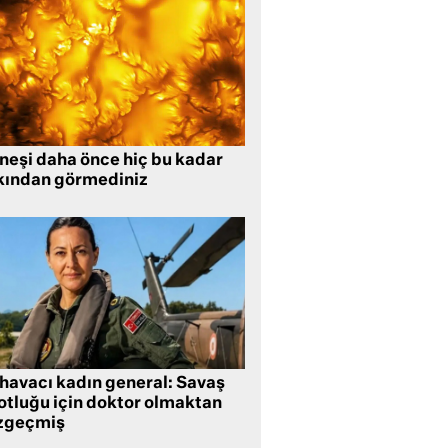
neşi daha önce hiç bu kadar
kından görmediniz
 havacı kadın general: Savaş
lotluğu için doktor olmaktan
zgeçmiş