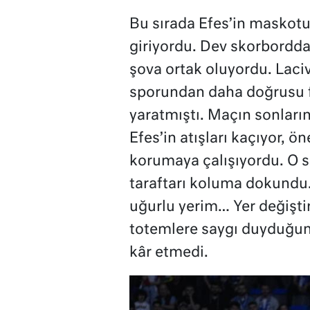
Bu sırada Efes’in maskotu 
giriyordu. Dev skorbordda i
şova ortak oluyordu. Laciv
sporundan daha doğrusu f
yaratmıştı. Maçın sonların
Efes’in atışları kaçıyor, 
korumaya çalışıyordu. O s
taraftarı koluma dokundu
uğurlu yerim… Yer değiştir
totemlere saygı duyduğumd
kâr etmedi.