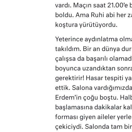
vardı. Maçın saat 21.00’e
boldu. Ama Ruhi abi her za
koştura yürütüyordu.
Yeterince aydınlatma olma
takıldım. Bir an dünya dur
çalışsa da başarılı olamad
boyunca uzandıktan sonra
gerektirir! Hasar tespiti
ettik. Salona vardığımızd
Erdem’in çoğu boştu. Halbu
başlamasına dakikalar kala
forması giyen aileler yerle
çekiciydi. Salonda tam bir 