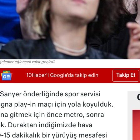
lenler eğlenceli vakit geçirdi.
Takip Et
10Haber'i Google'da takip edin
Sanyer önderliğinde spor servisi
gna play-in maçı için yola koyulduk.
na gitmek için önce metro, sonra
k. Duraktan indiğimizde hava
-15 dakikalık bir yürüyüş mesafesi