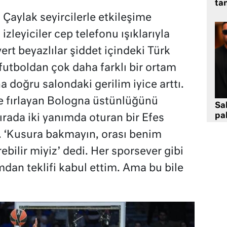
tan
Çaylak seyircilerle etkileşime
zleyiciler cep telefonu ışıklarıyla
ert beyazlılar şiddet içindeki Türk
utboldan çok daha farklı bir ortam
a doğru salondaki gerilim iyice arttı.
öne fırlayan Bologna üstünlüğünü
Sa
pa
ırada iki yanımda oturan bir Efes
. ‘Kusura bakmayın, orası benim
ebilir miyiz’ dedi. Her sporsever gibi
an teklifi kabul ettim. Ama bu bile