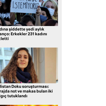
ına şiddette yedi aylık
anço: Erkekler 231 kadını
letti
listan Doku soruşturması:
rajda not ve makas bulan iki
lgıç tutuklandı