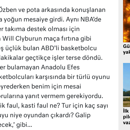
Özben ve pota arkasında konuşlanan
 yoğun mesaiye girdi. Aynı NBA’de
er takıma destek olması için
n Will Clyburun maça fırtına gibi
Gü
beş üçlük bulan ABD’li basketbolcu
ya
akikalar geçtikçe işler terse döndü.
rer bulamayan Anadolu Efes
etbolcuları karşısında bir türlü oyunu
eyrederken benim için mesai
orularına yanıt vermem gerekiyordu.
k faul, kasti faul ne? Tur için kaç sayı
İlk
uyu niye oyundan çıkardı? Galip
pi
va
ecek,’ gibi…