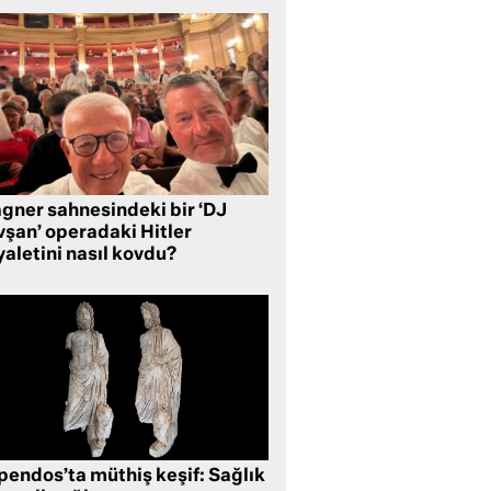
gner sahnesindeki bir ‘DJ
vşan’ operadaki Hitler
aletini nasıl kovdu?
pendos’ta müthiş keşif: Sağlık