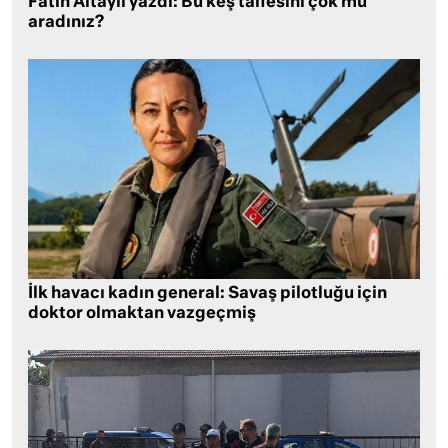
Fatih Altaylı yazdı: Bu keş taifesini çok mu
aradınız?
İlk havacı kadın general: Savaş pilotluğu için
doktor olmaktan vazgeçmiş