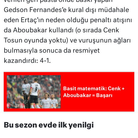
verilen geri pasta önde baskı yapan
Gedson Fernandes’e kural dışı müdahale
eden Ertaç’ın neden olduğu penaltı atışını
da Aboubakar kullandı (o sırada Cenk
Tosun oyunda yoktu) ve vuruşunun ağları
bulmasıyla sonuca da resmiyet
kazandırdı: 4-1.
Basit matematik: Cenk +
Aboubakar = Başarı
Bu sezon evde ilk yenilgi