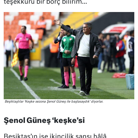
teşekkürü bir borç bilirim…
Beşiktaşlılar ‘Keşke sezona Şenol Güneş ile başlasaydık’ diyorlar.
Şenol Güneş ‘keşke’si
Beşiktaş’ın ise ikincilik şansı hâlâ