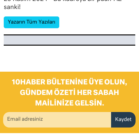
sanki!
Yazarın Tüm Yazıları
10HABER BÜLTENINE ÜYE OLUN,
GÜNDEM ÖZETI HER SABAH
MAILINIZE GELSIN.
Kaydet