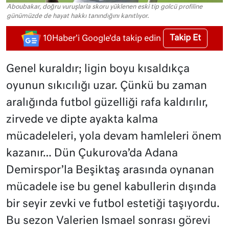
Aboubakar, doğru vuruşlarla skoru yüklenen eski tip golcü profiline
günümüzde de hayat hakkı tanındığını kanıtlıyor.
Takip Et
10Haber'i Google'da takip edin
Genel kuraldır; ligin boyu kısaldıkça
oyunun sıkıcılığı uzar. Çünkü bu zaman
aralığında futbol güzelliği rafa kaldırılır,
zirvede ve dipte ayakta kalma
mücadeleleri, yola devam hamleleri önem
kazanır… Dün Çukurova’da Adana
Demirspor’la Beşiktaş arasında oynanan
mücadele ise bu genel kabullerin dışında
bir seyir zevki ve futbol estetiği taşıyordu.
Bu sezon Valerien Ismael sonrası görevi