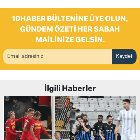
10HABER BÜLTENINE ÜYE OLUN,
GÜNDEM ÖZETI HER SABAH
MAILINIZE GELSIN.
Kaydet
İlgili Haberler