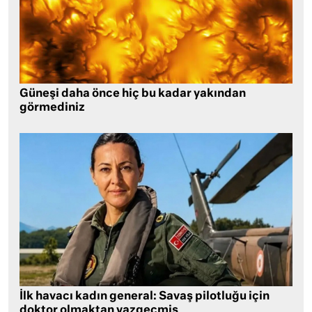
Güneşi daha önce hiç bu kadar yakından
görmediniz
İlk havacı kadın general: Savaş pilotluğu için
doktor olmaktan vazgeçmiş