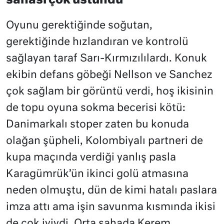
sahası çok üstündü
Oyunu gerektiğinde soğutan,
gerektiğinde hızlandıran ve kontrolü
sağlayan taraf Sarı-Kırmızılılardı. Konuk
ekibin defans göbeği Nellson ve Sanchez
çok sağlam bir görüntü verdi, hoş ikisinin
de topu oyuna sokma becerisi kötü:
Danimarkalı stoper zaten bu konuda
olağan şüpheli, Kolombiyalı partneri de
kupa maçında verdiği yanlış pasla
Karagümrük’ün ikinci golü atmasına
neden olmuştu, dün de kimi hatalı paslara
imza attı ama işin savunma kısmında ikisi
de çok iyiydi. Orta sahada Kerem