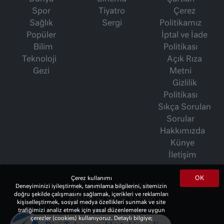
Spor
Tiyatro
Çerez
Sağlık
Sergi
Politikamız
Popüler
İptal ve İade
Bilim
Politikası
Teknoloji
Açık Rıza
Gezi
Metni
Gizlilik
Politikası
Sıkça Sorulan
Sorular
Hakkımızda
Künye
İletişim
OK
Çerez kullanımı
Deneyiminizi iyileştirmek, tanımlama bilgilerini, sitemizin
İsmet Berkan Yazıları
doğru şekilde çalışmasını sağlamak, içerikleri ve reklamları
Ertuğrul Özkök Yazıları
kişiselleştirmek, sosyal medya özellikleri sunmak ve site
trafiğimizi analiz etmek için yasal düzenlemelere uygun
Haftalık Gazete
çerezler (cookies) kullanıyoruz. Detaylı bilgiye;