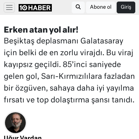
Abone ol
Giriş
Erken atan yol alır!
Beşiktaş deplasmanı Galatasaray
için belki de en zorlu virajdı. Bu viraj
kayıpsız geçildi. 85’inci saniyede
gelen gol, Sarı-Kırmızılılara fazladan
bir özgüven, sahaya daha iyi yayılma
fırsatı ve top dolaştırma şansı tanıdı.
Uğur Vardan