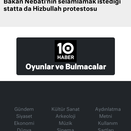
Bakan Nebati’nin selamlamak istediği
statta da Hizbullah protestosu
Oyunlar ve Bulmacalar
Gündem
Kültür Sanat
Aydınlatma
Siyaset
Arkeoloji
Metni
Ekonomi
Müzik
Kullanım
Dünya
Sinema
Şartları