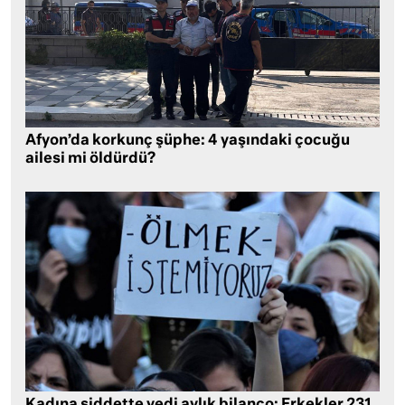
Afyon’da korkunç şüphe: 4 yaşındaki çocuğu
ailesi mi öldürdü?
Kadına şiddette yedi aylık bilanço: Erkekler 231