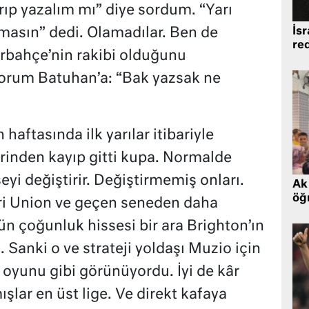
ıp yazalım mı” diye sordum. “Yarı
İsr
lmasın” dedi. Olamadılar. Ben de
re
bahçe’nin rakibi olduğunu
orum Batuhan’a: “Bak yazsak ne
haftasında ilk yarılar itibariyle
rinden kayıp gitti kupa. Normalde
eyi değiştirir. Değiştirmemiş onları.
Ak 
öğr
deri Union ve geçen seneden daha
ün çoğunluk hissesi bir ara Brighton’ın
Sanki o ve strateji yoldaşı Muzio için
ik oyunu gibi görünüyordu. İyi de kâr
ışlar en üst lige. Ve direkt kafaya