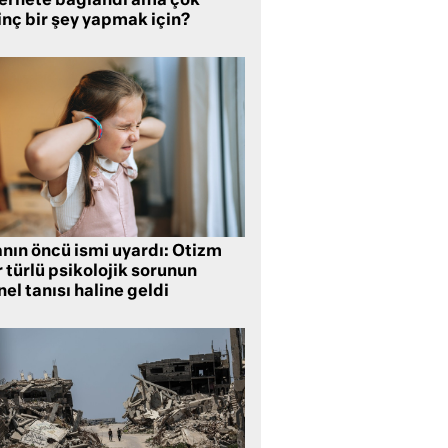
ternete bağlandı ama çok
inç bir şey yapmak için?
anın öncü ismi uyardı: Otizm
 türlü psikolojik sorunun
el tanısı haline geldi