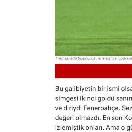
Fred sahada bulununca Fenerbahçe ‘upgrade’
Bu galibiyetin bir ismi o
simgesi ikinci goldü sanır
ve diriydi Fenerbahçe. Se
değeri olmazdı. En son Ko
izlemiştik onları. Ama o gün