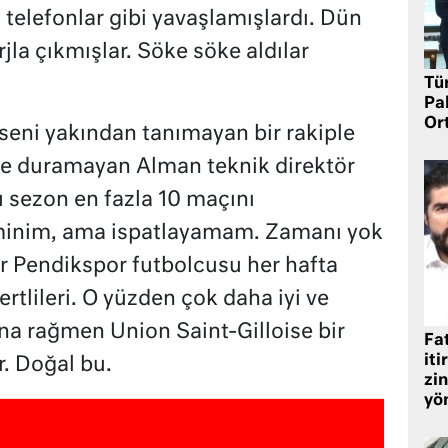
an telefonlar gibi yavaşlamışlardı. Dün
jla çıkmışlar. Söke söke aldılar
Tü
Pa
Or
 seni yakından tanımayan bir rakiple
de duramayan Alman teknik direktör
 sezon en fazla 10 maçını
eminim, ama ispatlayamam. Zamanı yok
ir Pendikspor futbolcusu her hafta
rtlileri. O yüzden çok daha iyi ve
a rağmen Union Saint-Gilloise bir
Fat
iti
. Doğal bu.
zin
yö