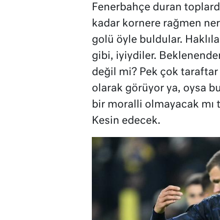
Fenerbahçe duran toplarda
kadar kornere rağmen nere
golü öyle buldular. Haklı
gibi, iyiydiler. Beklenend
değil mi? Pek çok taraftar
olarak görüyor ya, oysa b
bir moralli olmayacak mı 
Kesin edecek.