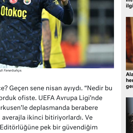
in
ilg
ydi Fenerbahçe.
Al
her
gen
e? Geçen sene nisan ayıydı. “Nedir bu
sorduk ofiste. UEFA Avrupa Ligi’nde
everkusen’le deplasmanda berabere
 averajla ikinci bitiriyorlardı. Ve
 Editörlüğüne pek bir güvendiğim