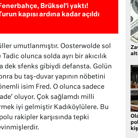
Fenerbahçe, Brüksel’i yaktı!
Turun kapısı ardına kadar açıldı
üller umutlanmıştır. Oosterwolde sol
Zay
alt
 Tadic olunca solda ayrı bir akıcılık
a dek sfenks gibiydi defansta. Golün
 Sonra bu taş-duvar yapının nöbetini
 önemli isim Fred. O olunca sadece
rade’ oluyor. Çok sağlamdı milli
ek iyi gelmiştir Kadıköylülere. Bu
Ol
polu rakipler karşısında tepki
pol
vinmişlerdir.
kiş