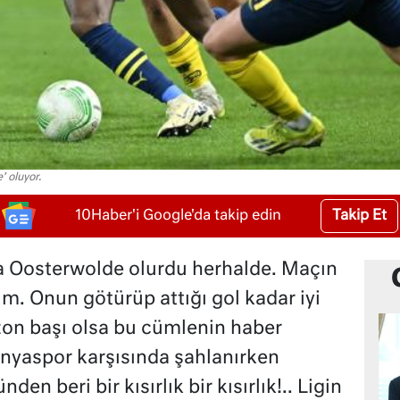
 oluyor.
Takip Et
10Haber'i Google'da takip edin
lsa Oosterwolde olurdu herhalde. Maçın
ım. Onun götürüp attığı gol kadar iyi
zon başı olsa bu cümlenin haber
nyaspor karşısında şahlanırken
den beri bir kısırlık bir kısırlık!.. Ligin