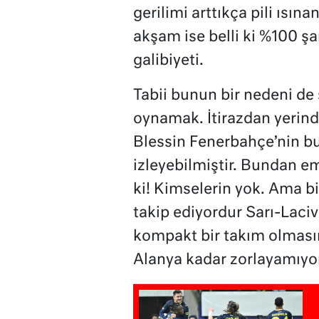
gerilimi arttıkça pili ısın
akşam ise belli ki %100 şar
galibiyeti.
Tabii bunun bir nedeni de
oynamak. İtirazdan yerin
Blessin Fenerbahçe’nin bu
izleyebilmiştir. Bundan 
ki! Kimselerin yok. Ama b
takip ediyordur Sarı-Lacive
kompakt bir takım olmasın
Alanya kadar zorlayamıyor