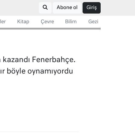
Abone ol
Giriş
ler
Kitap
Çevre
Bilim
Gezi
la kazandı Fenerbahçe.
dır böyle oynamıyordu