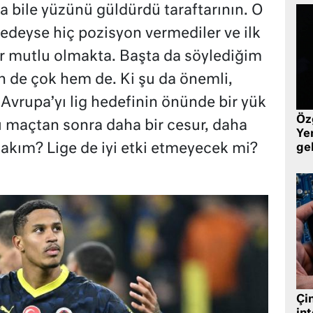
 bile yüzünü güldürdü taraftarının. O
deyse hiç pozisyon vermediler ve ilk
lar mutlu olmakta. Başta da söylediğim
en de çok hem de. Ki şu da önemli,
 Avrupa’yı lig hedefinin önünde bir yük
Öz
u maçtan sonra daha bir cesur, daha
Yen
takım? Lige de iyi etki etmeyecek mi?
ge
Çin