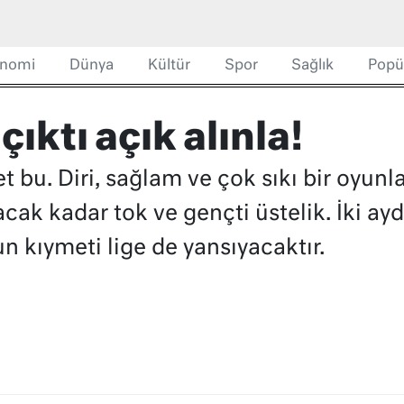
nomi
Dünya
Kültür
Spor
Sağlık
Popü
ıktı açık alınla!
et bu. Diri, sağlam ve çok sıkı bir oyun
ak kadar tok ve gençti üstelik. İki ay
un kıymeti lige de yansıyacaktır.