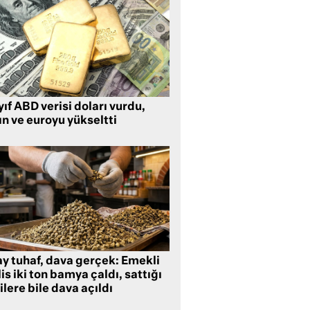
ıf ABD verisi doları vurdu,
ın ve euroyu yükseltti
ay tuhaf, dava gerçek: Emekli
is iki ton bamya çaldı, sattığı
ilere bile dava açıldı