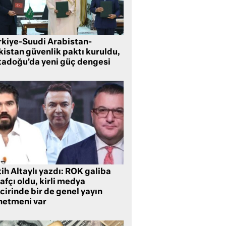
rkiye-Suudi Arabistan-
kistan güvenlik paktı kuruldu,
tadoğu’da yeni güç dengesi
ih Altaylı yazdı: ROK galiba
rafçı oldu, kirli medya
cirinde bir de genel yayın
netmeni var