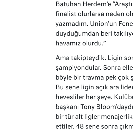
Batuhan Herdem’e “Araştır
finalist olurlarsa neden o
yazmadım. Union’un Fener
duyduğumdan beri takılıy
havamız olurdu.”
Ama takipteydik. Ligin son 
şampiyondular. Sonra elle
böyle bir travma pek çok ş
Bu sene ligin açık ara li
hevesliler her şeye. Kulüb
başkanı Tony Bloom’daydı. 
bir tür alt ligler menajerl
ettiler. 48 sene sonra çıkm