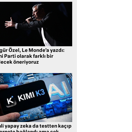
gür Özel, Le Monde’a yazdı:
i Parti olarak farklı bir
lecek öneriyoruz
li yapay zeka da testten kaçıp