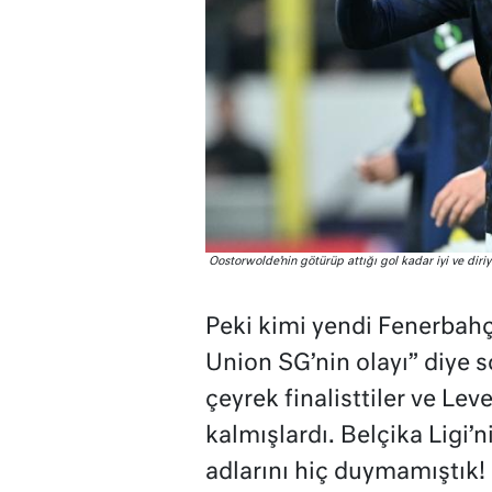
Oostorwolde’nin götürüp attığı gol kadar iyi ve diri
Peki kimi yendi Fenerbahç
Union SG’nin olayı” diye 
çeyrek finalisttiler ve L
kalmışlardı. Belçika Ligi’ni
adlarını hiç duymamıştık!