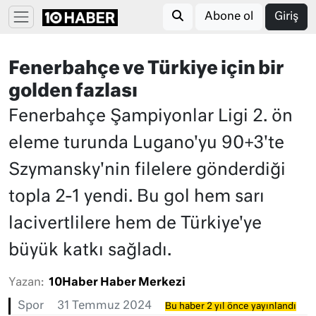
Abone ol
Giriş
Fenerbahçe ve Türkiye için bir
golden fazlası
Fenerbahçe Şampiyonlar Ligi 2. ön
eleme turunda Lugano'yu 90+3'te
Szymansky'nin filelere gönderdiği
topla 2-1 yendi. Bu gol hem sarı
lacivertlilere hem de Türkiye'ye
büyük katkı sağladı.
Yazan:
10Haber Haber Merkezi
Spor
31 Temmuz 2024
Bu haber 2 yıl önce yayınlandı