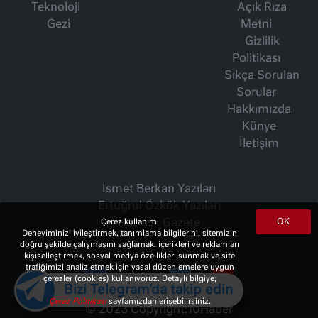
Teknoloji
Açık Rıza
Gezi
Metni
Gizlilik
Politikası
Sıkça Sorulan
Sorular
Hakkımızda
Künye
İletişim
İsmet Berkan Yazıları
Ertuğrul Özkök Yazıları
OK
Haftalık Gazete
Çerez kullanımı
Deneyiminizi iyileştirmek, tanımlama bilgilerini, sitemizin
doğru şekilde çalışmasını sağlamak, içerikleri ve reklamları
kişiselleştirmek, sosyal medya özellikleri sunmak ve site
trafiğimizi analiz etmek için yasal düzenlemelere uygun
çerezler (cookies) kullanıyoruz. Detaylı bilgiye;
Bizi Telegram'da takip edin
Çerez Politikası
sayfamızdan erişebilirsiniz.
© 2023 Copyright:
10Haber