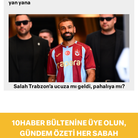
yan yana
Salah Trabzon’a ucuza mı geldi, pahalıya mı?
10HABER BÜLTENINE ÜYE OLUN,
GÜNDEM ÖZETI HER SABAH