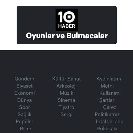
Oyunlar ve Bulmacalar
Gündem
Kültür Sanat
Aydınlatma
Siyaset
Arkeoloji
Metni
Ekonomi
Müzik
Kullanım
Dünya
Sinema
Şartları
Spor
Tiyatro
Çerez
Sağlık
Sergi
Politikamız
Popüler
İptal ve İade
Bilim
Politikası