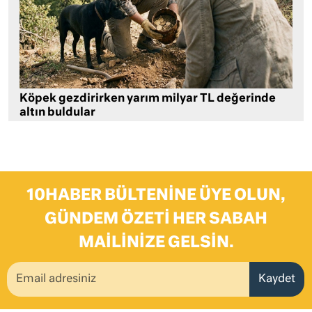
Köpek gezdirirken yarım milyar TL değerinde
altın buldular
10HABER BÜLTENINE ÜYE OLUN,
GÜNDEM ÖZETI HER SABAH
MAILINIZE GELSIN.
Kaydet