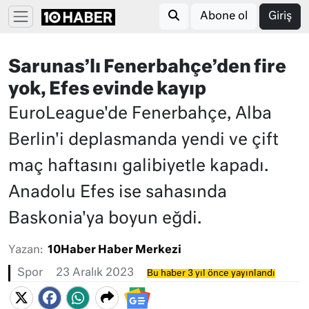
Abone ol
Giriş
Sarunas’lı Fenerbahçe’den fire
yok, Efes evinde kayıp
EuroLeague'de Fenerbahçe, Alba
Berlin'i deplasmanda yendi ve çift
maç haftasını galibiyetle kapadı.
Anadolu Efes ise sahasında
Baskonia'ya boyun eğdi.
Yazan:
10Haber Haber Merkezi
Spor
23 Aralık 2023
Bu haber 3 yıl önce yayınlandı