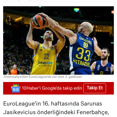
Fenerbahçe'den EuroLeague'de üst üste 3. galibiyet.
Takip Et
10Haber'i Google'da takip edin
EuroLeague’in 16. haftasında Sarunas
Jasikevicius önderliğindeki Fenerbahçe,