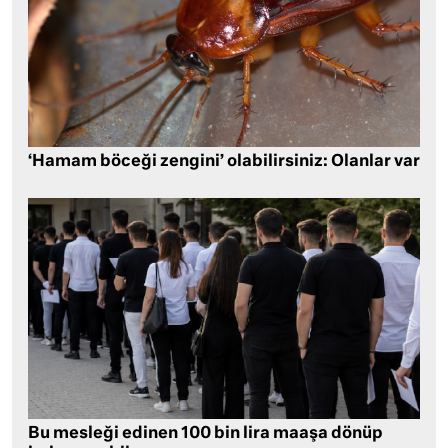
‘Hamam böceği zengini’ olabilirsiniz: Olanlar var
Bu mesleği edinen 100 bin lira maaşa dönüp