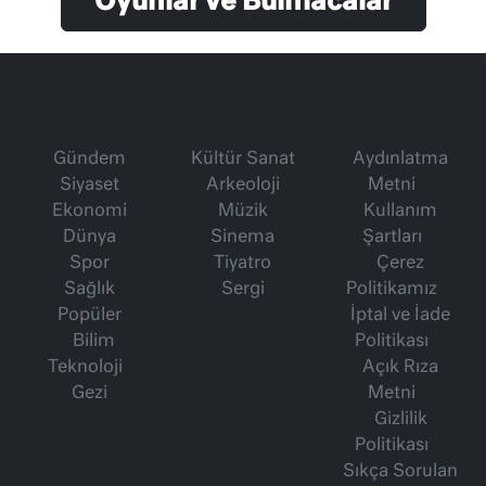
Oyunlar ve Bulmacalar
Gündem
Kültür Sanat
Aydınlatma
Siyaset
Arkeoloji
Metni
Ekonomi
Müzik
Kullanım
Dünya
Sinema
Şartları
Spor
Tiyatro
Çerez
Sağlık
Sergi
Politikamız
Popüler
İptal ve İade
Bilim
Politikası
Teknoloji
Açık Rıza
Gezi
Metni
Gizlilik
Politikası
Sıkça Sorulan