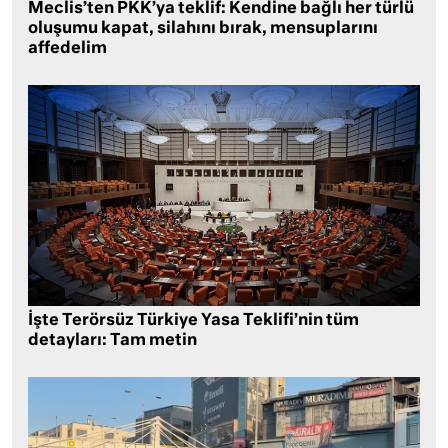
Meclis’ten PKK’ya teklif: Kendine bağlı her türlü
oluşumu kapat, silahını bırak, mensuplarını
affedelim
İşte Terörsüz Türkiye Yasa Teklifi’nin tüm
detayları: Tam metin