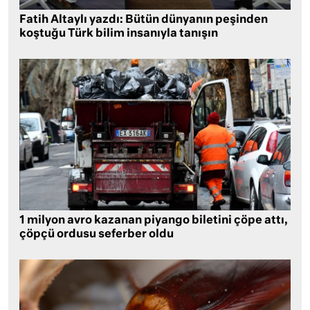
Fatih Altaylı yazdı: Bütün dünyanın peşinden
koştuğu Türk bilim insanıyla tanışın
1 milyon avro kazanan piyango biletini çöpe attı,
çöpçü ordusu seferber oldu