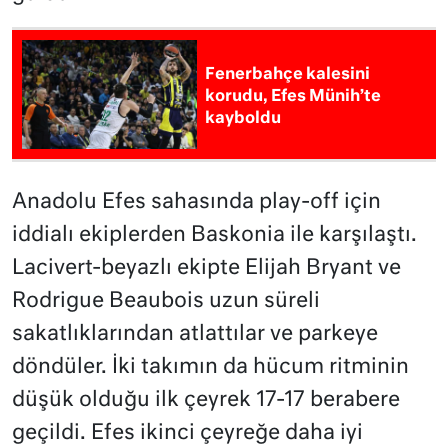
Fenerbahçe kalesini
korudu, Efes Münih’te
kayboldu
Anadolu Efes sahasında play-off için
iddialı ekiplerden Baskonia ile karşılaştı.
Lacivert-beyazlı ekipte Elijah Bryant ve
Rodrigue Beaubois uzun süreli
sakatlıklarından atlattılar ve parkeye
döndüler. İki takımın da hücum ritminin
düşük olduğu ilk çeyrek 17-17 berabere
geçildi. Efes ikinci çeyreğe daha iyi