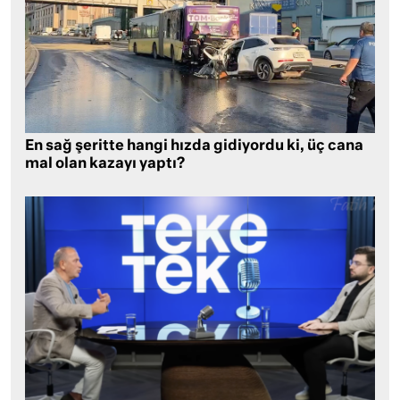
En sağ şeritte hangi hızda gidiyordu ki, üç cana
mal olan kazayı yaptı?