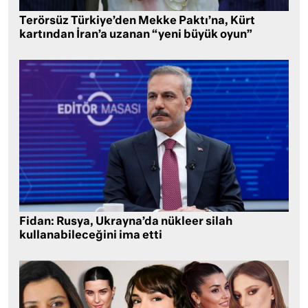
Terörsüz Türkiye’den Mekke Paktı’na, Kürt
kartından İran’a uzanan “yeni büyük oyun”
Fidan: Rusya, Ukrayna’da nükleer silah
kullanabileceğini ima etti