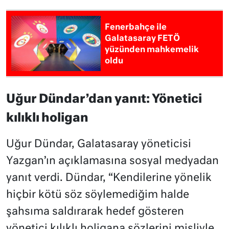
Fenerbahçe ile
Galatasaray FETÖ
yüzünden mahkemelik
oldu
Uğur Dündar’dan yanıt: Yönetici
kılıklı holigan
Uğur Dündar, Galatasaray yöneticisi
Yazgan’ın açıklamasına sosyal medyadan
yanıt verdi. Dündar, “Kendilerine yönelik
hiçbir kötü söz söylemediğim halde
şahsıma saldırarak hedef gösteren
yönetici kılıklı holigana sözlerini misliyle