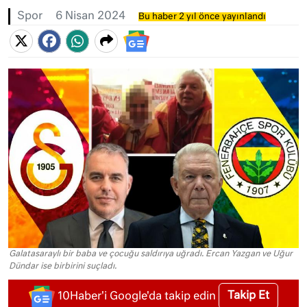
Spor
6 Nisan 2024
Bu haber 2 yıl önce yayınlandı
Galatasaraylı bir baba ve çocuğu saldırıya uğradı. Ercan Yazgan ve Uğur
Dündar ise birbirini suçladı.
Takip Et
10Haber'i Google'da takip edin