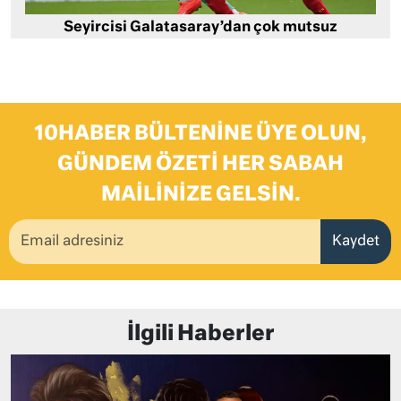
Seyircisi Galatasaray’dan çok mutsuz
10HABER BÜLTENINE ÜYE OLUN,
GÜNDEM ÖZETI HER SABAH
MAILINIZE GELSIN.
Kaydet
İlgili Haberler