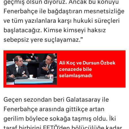
geçmiş olsun diyoruz. Ancak bu konuyu
Fenerbahçe ile bağdaştıran mesnetsizliğe
ve tüm yazılanlara karşı hukuki süreçleri
başlatacağız. Kimse kimseyi haksız
sebepsiz yere suçlayamaz.”
Ali Koç ve Dursun Özbek
cenazede bile
selamlaşmadı
Geçen sezondan beri Galatasaray ile
Fenerbahçe arasında gittikçe artan
gerilim böylece sokağa taşmış oldu. İki
taraf birbirini FETÖ’den bölücülüğe kadar