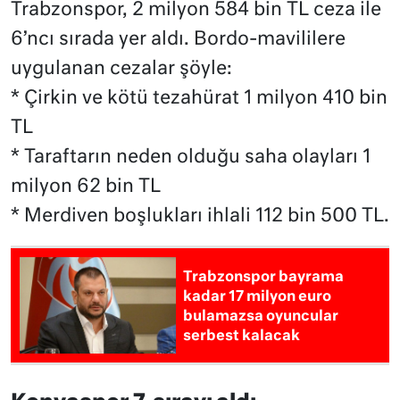
Trabzonspor, 2 milyon 584 bin TL ceza ile
6’ncı sırada yer aldı. Bordo-mavililere
uygulanan cezalar şöyle:
* Çirkin ve kötü tezahürat 1 milyon 410 bin
TL
* Taraftarın neden olduğu saha olayları 1
milyon 62 bin TL
* Merdiven boşlukları ihlali 112 bin 500 TL.
Trabzonspor bayrama
kadar 17 milyon euro
bulamazsa oyuncular
serbest kalacak