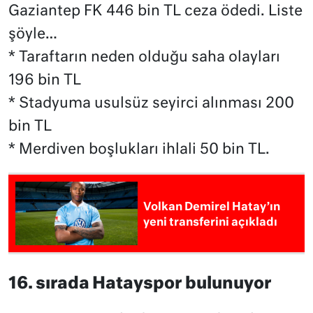
Gaziantep FK 446 bin TL ceza ödedi. Liste
şöyle…
* Taraftarın neden olduğu saha olayları
196 bin TL
* Stadyuma usulsüz seyirci alınması 200
bin TL
* Merdiven boşlukları ihlali 50 bin TL.
Volkan Demirel Hatay’ın
yeni transferini açıkladı
16. sırada Hatayspor bulunuyor