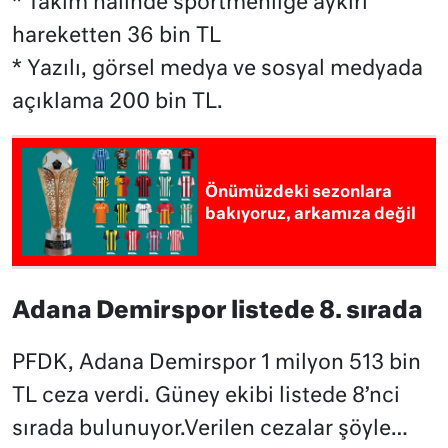
* Takım halinde sportmenliğe aykırı
hareketten 36 bin TL
* Yazılı, görsel medya ve sosyal medyada
açıklama 200 bin TL.
Önümüzdeki sezonlara
bakıyoruz, arkamıza değil
Adana Demirspor listede 8. sırada
PFDK, Adana Demirspor 1 milyon 513 bin
TL ceza verdi. Güney ekibi listede 8’nci
sırada bulunuyor.Verilen cezalar şöyle…