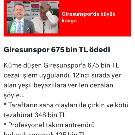
Giresunspor’da büyük
kavga
Giresunspor 675 bin TL ödedi
Küme düşen Giresunspor’a 675 bin TL
cezai işlem uygulandı. 12’nci sırada yer
alan yeşil beyazlılara verilen cezalan
şöyle…
* Taraftarın saha olayları ile çirkin ve kötü
tezahürat 348 bin TL
* Profesyonel takım antrenörü