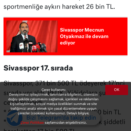
sportmenliğe aykırı hareket 26 bin TL.
Sivasspor Mecnun
Otyakmaz ile devam
ediyor
Sivasspor 17. sırada
Sivasspor, 371 bin 500 TL ödeyerek 17’nci
OK
Çerez kullanımı
sırada yer aldı. PFDK, Yiğidolara şu
Deneyiminizi iyileştirmek, tanımlama bilgilerini, sitemizin
doğru şekilde çalışmasını sağlamak, içerikleri ve reklamları
cezaları verdi..
kişiselleştirmek, sosyal medya özellikleri sunmak ve site
trafiğimizi analiz etmek için yasal düzenlemelere uygun
* Çirkin ve kötü tezahürattan 260 bin TL
çerezler (cookies) kullanıyoruz. Detaylı bilgiye;
Bizi Telegram'da takip edin
* Rakip takım sporcusuna yönelik şiddetli
Çerez Politikası
sayfamızdan erişebilirsiniz.