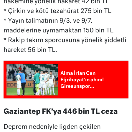
hakemine yönelik hakaret 42 bin TL
* Çirkin ve kötü tezahürat 275 bin TL
* Yayın talimatının 9/3. ve 9/7.
maddelerine uymamaktan 150 bin TL
* Rakip takım sporcusuna yönelik şiddetli
hareket 56 bin TL.
Alma İrfan Can
Eğribayat’ın ahını!
Giresunspor…
Gaziantep FK’ya 446 bin TL ceza
Deprem nedeniyle ligden çekilen