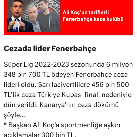
Ali Koç’un tarifleri!
Fenerbahçe kaos kulübü
Cezada lider Fenerbahçe
Süper Lig 2022-2023 sezonunda 6 milyon
348 bin 700 TL ödeyen Fenerbahçe ceza
lideri oldu. Sarı lacivertlilere 456 bin 500
TL’lik ceza Türkiye Kupası finali nedeniyle
dün verildi. Kanarya’nın ceza dökümü
şöyle…
* Başkan Ali Koç’a sportmenliğe aykırı
açıklamalar 300 bin TL.