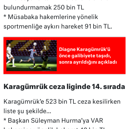
bulundurmamak 250 bin TL
* Müsabaka hakemlerine yönelik
sportmenliğe aykırı hareket 91 bin TL.
Diagne Karagümrük’ü
önce galibiyete taşıdı,
sonra ayrıldığını açıkladı
Karagümrük ceza liginde 14. sırada
Karagümrük’e 523 bin TL ceza kesilirken
liste şu şekilde…
* Başkan Süleyman Hurma’ya VAR