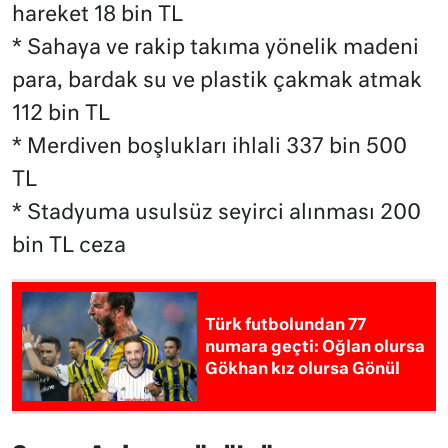
hareket 18 bin TL
* Sahaya ve rakip takıma yönelik madeni
para, bardak su ve plastik çakmak atmak
112 bin TL
* Merdiven boşlukları ihlali 337 bin 500
TL
* Stadyuma usulsüz seyirci alınması 200
bin TL ceza
Türk futbolundan 77
numara geçti: Oğlan olursa
Gökhan kız olursa Gönül