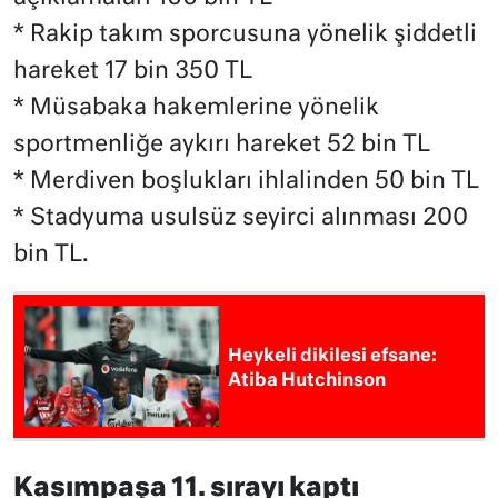
* Rakip takım sporcusuna yönelik şiddetli
hareket 17 bin 350 TL
* Müsabaka hakemlerine yönelik
sportmenliğe aykırı hareket 52 bin TL
* Merdiven boşlukları ihlalinden 50 bin TL
* Stadyuma usulsüz seyirci alınması 200
bin TL.
Heykeli dikilesi efsane:
Atiba Hutchinson
Kasımpaşa 11. sırayı kaptı