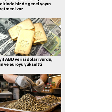
cirinde bir de genel yayın
netmeni var
ıf ABD verisi doları vurdu,
ın ve euroyu yükseltti