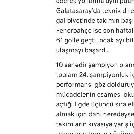
ederek yollarına aynı pua
Galatasaray’da teknik dir
galibiyetinde takımın başı
Fenerbahçe ise son haftala
61 golle geçti, ocak ayı 
ulaşmayı başardı.
10 senedir şampiyon olama
toplam 24. şampiyonluk 
performansı göz dolduruyor
mücadelenin esamesi okun
açtığı ligde üçüncü sıra e
almak için dahi neredeys
takımların kıyasıya yarış 