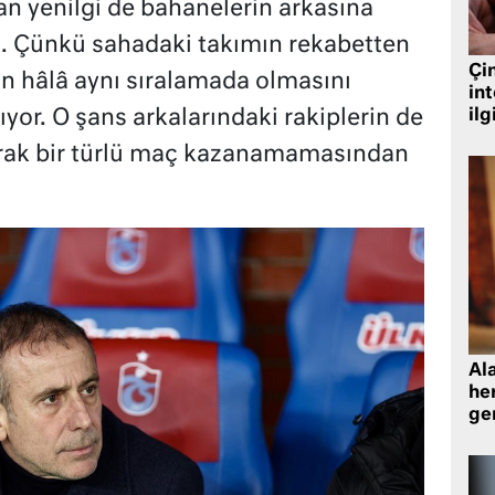
an yenilgi de bahanelerin arkasına
il. Çünkü sahadaki takımın rekabetten
Çin
n hâlâ aynı sıralamada olmasını
in
ilg
ıyor. O şans arkalarındaki rakiplerin de
rak bir türlü maç kazanamamasından
Al
her
gen