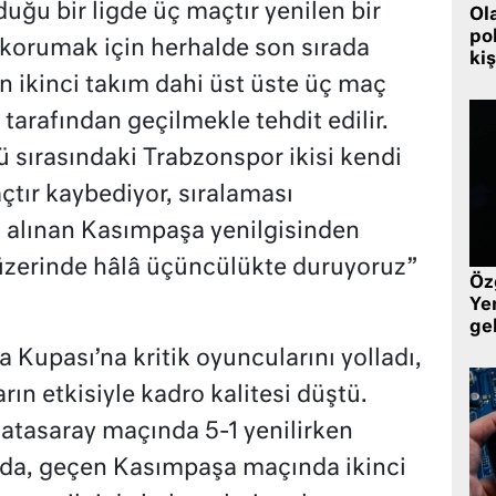
uğu bir ligde üç maçtır yenilen bir
Ol
pol
 korumak için herhalde son sırada
kiş
n ikinci takım dahi üst üste üç maç
 tarafından geçilmekle tehdit edilir.
 sırasındaki Trabzonspor ikisi kendi
tır kaybediyor, sıralaması
ı alınan Kasımpaşa yenilgisinden
 üzerinde hâlâ üçüncülükte duruyoruz”
Öz
Yen
ge
 Kupası’na kritik oyuncularını yolladı,
ın etkisiyle kadro kalitesi düştü.
atasaray maçında 5-1 yenilirken
da, geçen Kasımpaşa maçında ikinci