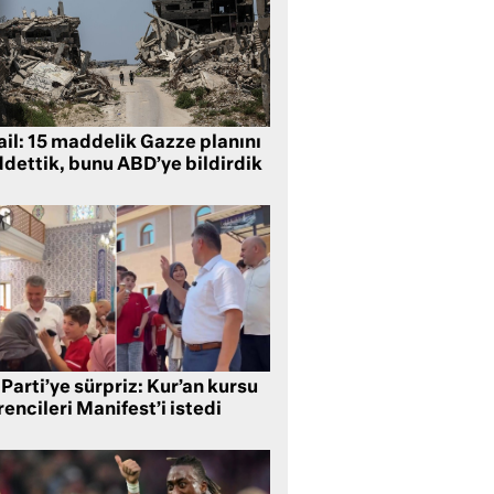
ail: 15 maddelik Gazze planını
ddettik, bunu ABD’ye bildirdik
Parti’ye sürpriz: Kur’an kursu
encileri Manifest’i istedi