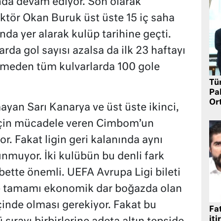
nda devam ediyor. Son olarak
ektör Okan Buruk üst üste 15 iç saha
nda yer alarak kulüp tarihine geçti.
rda gol sayısı azalsa da ilk 23 haftayı
bitmeden tüm kulvarlarda 100 gole
Tü
Pa
Or
yan Sarı Kanarya ve üst üste ikinci,
için mücadele veren Cimbom’un
. Fakat ligin geri kalanında aynı
muyor. İki kulübün bu denli fark
lbette önemli. UEFA Avrupa Ligi bileti
e tamamı ekonomik dar boğazda olan
içinde olması gerekiyor. Fakat bu
Fat
iti