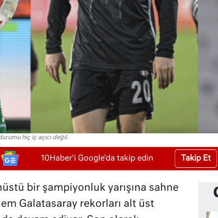
urumu hiç iç açıcı değil.
Takip Et
10Haber'i Google'da takip edin
nüstü bir şampiyonluk yarışına sahne
m Galatasaray rekorları alt üst