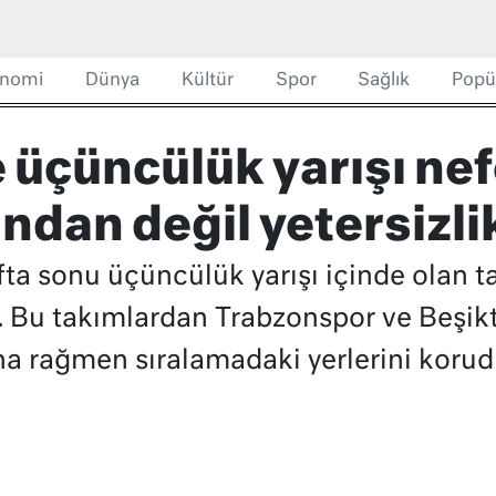
nomi
Dünya
Kültür
Spor
Sağlık
Popü
e üçüncülük yarışı ne
dan değil yetersizli
fta sonu üçüncülük yarışı içinde olan 
 Bu takımlardan Trabzonspor ve Beşikt
na rağmen sıralamadaki yerlerini korud