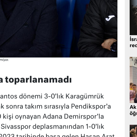
İsr
re
miyor.
la toparlanamadı
Santos dönemi 3-0’lık Karagümrük
ak sonra takım sırasıyla Pendikspor’a
Ak 
öğr
0 kişi oynayan Adana Demirspor’la
 Sivasspor deplasmanından 1-0’lık