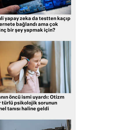
li yapay zeka da testten kaçıp
ternete bağlandı ama çok
inç bir şey yapmak için?
anın öncü ismi uyardı: Otizm
 türlü psikolojik sorunun
el tanısı haline geldi