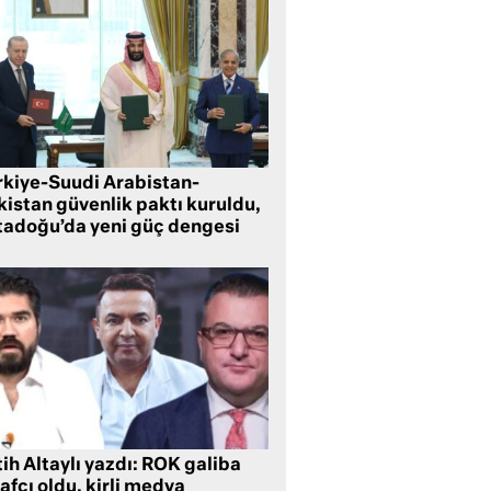
rkiye-Suudi Arabistan-
kistan güvenlik paktı kuruldu,
tadoğu’da yeni güç dengesi
ih Altaylı yazdı: ROK galiba
rafçı oldu, kirli medya