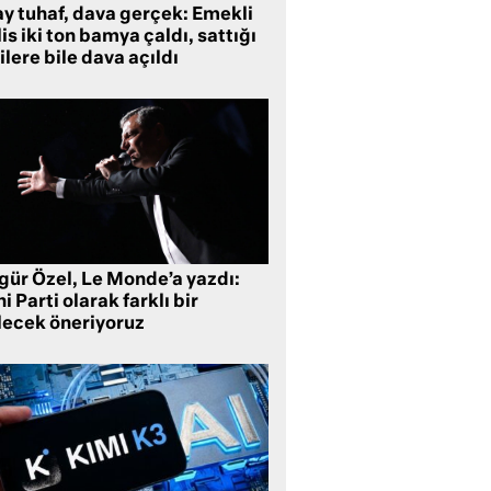
ay tuhaf, dava gerçek: Emekli
is iki ton bamya çaldı, sattığı
ilere bile dava açıldı
gür Özel, Le Monde’a yazdı:
i Parti olarak farklı bir
lecek öneriyoruz