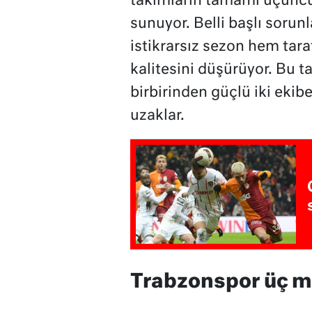
takımların tamamı üçüncü s
sunuyor. Belli başlı sorunl
istikrarsız sezon hem taraf
kalitesini düşürüyor. Bu 
birbirinden güçlü iki ekib
uzaklar.
Trabzonspor üç ma