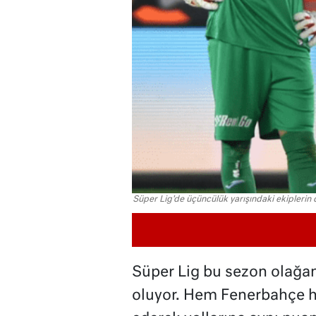
Süper Lig'de üçüncülük yarışındaki ekiplerin d
Süper Lig bu sezon olağa
oluyor. Hem Fenerbahçe he