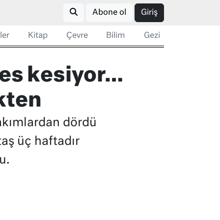
Abone ol
Giriş
ler
Kitap
Çevre
Bilim
Gezi
fes kesiyor…
kten
takımlardan dördü
aş üç haftadır
u.