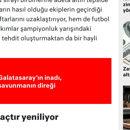
ırayı birbirlerine adeta altın tepside
zin
arın hasıl olduğu ekiplerin geçirdiği
yö
tarlarını uzaklaştırıyor, hem de futbol
takımlar şampiyonluk yarışındaki
e tehdit oluşturmaktan da bir hayli
Zay
alt
Galatasaray’ın inadı,
savunmanın direği
çtır yeniliyor