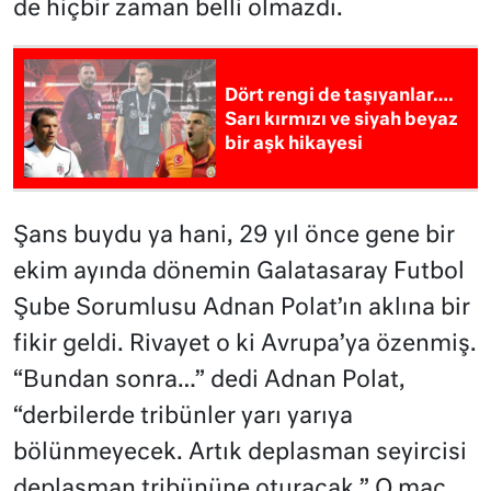
de hiçbir zaman belli olmazdı.
Dört rengi de taşıyanlar….
Sarı kırmızı ve siyah beyaz
bir aşk hikayesi
Şans buydu ya hani, 29 yıl önce gene bir
ekim ayında dönemin Galatasaray Futbol
Şube Sorumlusu Adnan Polat’ın aklına bir
fikir geldi. Rivayet o ki Avrupa’ya özenmiş.
“Bundan sonra…” dedi Adnan Polat,
“derbilerde tribünler yarı yarıya
bölünmeyecek. Artık deplasman seyircisi
deplasman tribününe oturacak.” O maç