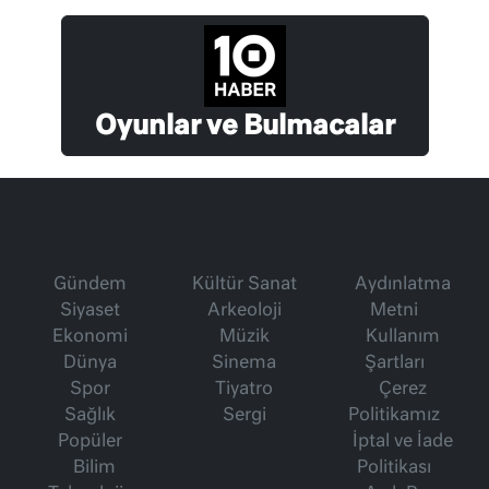
Oyunlar ve Bulmacalar
Gündem
Kültür Sanat
Aydınlatma
Siyaset
Arkeoloji
Metni
Ekonomi
Müzik
Kullanım
Dünya
Sinema
Şartları
Spor
Tiyatro
Çerez
Sağlık
Sergi
Politikamız
Popüler
İptal ve İade
Bilim
Politikası