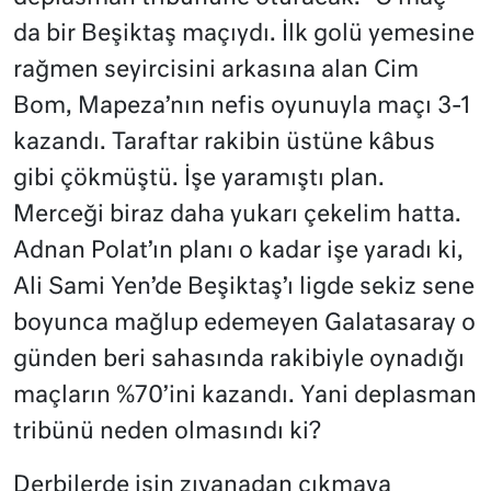
da bir Beşiktaş maçıydı. İlk golü yemesine
rağmen seyircisini arkasına alan Cim
Bom, Mapeza’nın nefis oyunuyla maçı 3-1
kazandı. Taraftar rakibin üstüne kâbus
gibi çökmüştü. İşe yaramıştı plan.
Merceği biraz daha yukarı çekelim hatta.
Adnan Polat’ın planı o kadar işe yaradı ki,
Ali Sami Yen’de Beşiktaş’ı ligde sekiz sene
boyunca mağlup edemeyen Galatasaray o
günden beri sahasında rakibiyle oynadığı
maçların %70’ini kazandı. Yani deplasman
tribünü neden olmasındı ki?
Derbilerde işin zıvanadan çıkmaya