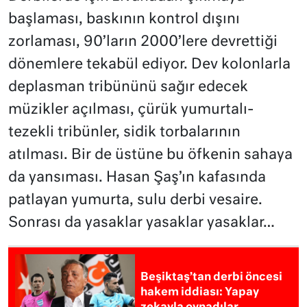
başlaması, baskının kontrol dışını
zorlaması, 90’ların 2000’lere devrettiği
dönemlere tekabül ediyor. Dev kolonlarla
deplasman tribününü sağır edecek
müzikler açılması, çürük yumurtalı-
tezekli tribünler, sidik torbalarının
atılması. Bir de üstüne bu öfkenin sahaya
da yansıması. Hasan Şaş’ın kafasında
patlayan yumurta, sulu derbi vesaire.
Sonrası da yasaklar yasaklar yasaklar…
Beşiktaş’tan derbi öncesi
hakem iddiası: Yapay