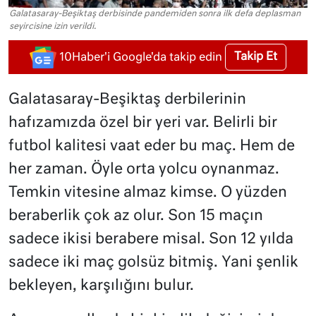
Galatasaray-Beşiktaş derbisinde pandemiden sonra ilk defa deplasman
seyircisine izin verildi.
Takip Et
10Haber'i Google'da takip edin
Galatasaray-Beşiktaş derbilerinin
hafızamızda özel bir yeri var. Belirli bir
futbol kalitesi vaat eder bu maç. Hem de
her zaman. Öyle orta yolcu oynanmaz.
Temkin vitesine almaz kimse. O yüzden
beraberlik çok az olur. Son 15 maçın
sadece ikisi berabere misal. Son 12 yılda
sadece iki maç golsüz bitmiş. Yani şenlik
bekleyen, karşılığını bulur.