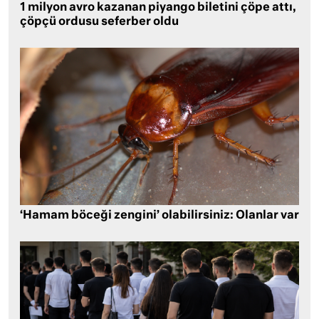
1 milyon avro kazanan piyango biletini çöpe attı,
çöpçü ordusu seferber oldu
‘Hamam böceği zengini’ olabilirsiniz: Olanlar var