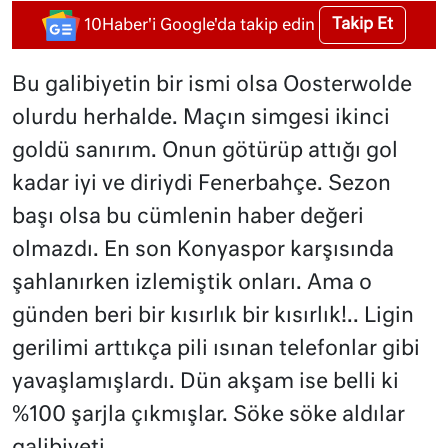
Takip Et
10Haber'i Google'da takip edin
Bu galibiyetin bir ismi olsa Oosterwolde
olurdu herhalde. Maçın simgesi ikinci
goldü sanırım. Onun götürüp attığı gol
kadar iyi ve diriydi Fenerbahçe. Sezon
başı olsa bu cümlenin haber değeri
olmazdı. En son Konyaspor karşısında
şahlanırken izlemiştik onları. Ama o
günden beri bir kısırlık bir kısırlık!.. Ligin
gerilimi arttıkça pili ısınan telefonlar gibi
yavaşlamışlardı. Dün akşam ise belli ki
%100 şarjla çıkmışlar. Söke söke aldılar