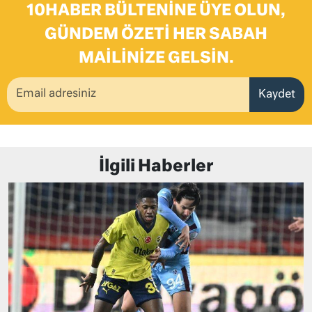
10HABER BÜLTENINE ÜYE OLUN,
GÜNDEM ÖZETI HER SABAH
MAILINIZE GELSIN.
Kaydet
İlgili Haberler