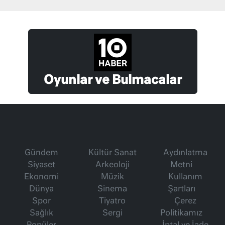
Oyunlar ve Bulmacalar
Gündem
Kültür Sanat
Aydınlatma
Siyaset
Arkeoloji
Metni
Ekonomi
Müzik
Kullanım
Dünya
Sinema
Şartları
Spor
Tiyatro
Çerez
Sağlık
Sergi
Politikamız