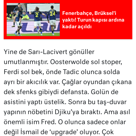
Fenerbahçe, Brüksel’i
yaktı! Turun kapısı ardına
kadar açıldı
Yine de Sarı-Lacivert gönüller
umutlanmıştır. Oosterwolde sol stoper,
Ferdi sol bek, önde Tadic olunca solda
ayrı bir akıcılık var. Çağlar oyundan çıkana
dek sfenks gibiydi defansta. Golün de
asistini yaptı üstelik. Sonra bu taş-duvar
yapının nöbetini Djiku’ya bıraktı. Ama asıl
önemli isim Fred. O olunca sadece onlar
değil İsmail de ‘upgrade’ oluyor. Çok