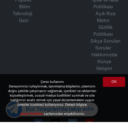
Popüler
İptal ve İade
Bilim
Politikası
Teknoloji
Açık Rıza
Gezi
Metni
Gizlilik
Politikası
Sıkça Sorulan
Sorular
Hakkımızda
Künye
İletişim
OK
Çerez kullanımı
İsmet Berkan Yazıları
Deneyiminizi iyileştirmek, tanımlama bilgilerini, sitemizin
doğru şekilde çalışmasını sağlamak, içerikleri ve reklamları
Ertuğrul Özkök Yazıları
kişiselleştirmek, sosyal medya özellikleri sunmak ve site
Haftalık Gazete
trafiğimizi analiz etmek için yasal düzenlemelere uygun
çerezler (cookies) kullanıyoruz. Detaylı bilgiye;
Bizi Telegram'da takip edin
Çerez Politikası
sayfamızdan erişebilirsiniz.