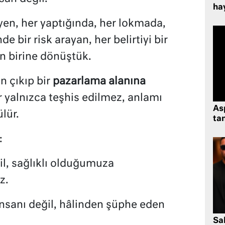
hay
n, her yaptığında, her lokmada,
e bir risk arayan, her belirtiyi bir
an birine dönüştük.
n çıkıp bir
pazarlama alanına
 yalnızca teşhis edilmez, anlamı
As
ülür.
tan
:
l, sağlıklı olduğumuza
z.
insanı değil, hâlinden şüphe eden
Sa