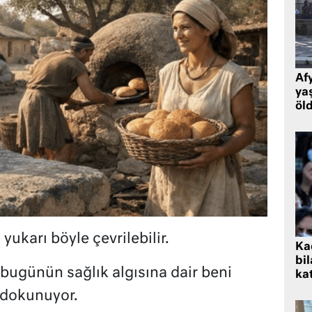
Af
ya
öl
yukarı böyle çevrilebilir.
Kad
bil
, bugünün sağlık algısına dair beni
kat
 dokunuyor.