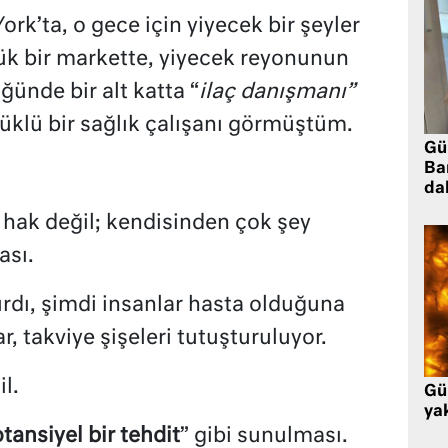
ork’ta, o gece için yiyecek bir şeyler
ük bir markette, yiyecek reyonunun
ğünde bir alt katta “
ilaç danışmanı”
üklü bir sağlık çalışanı görmüştüm.
Gü
Ba
da
l hak değil; kendisinden çok şey
ası.
ırdı, şimdi insanlar hasta olduğuna
lar, takviye şişeleri tutuşturuluyor.
l.
Gü
ya
tansiyel bir tehdit
” gibi sunulması.