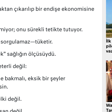
aktan çıkarılıp bir endişe ekonomisine
miyor; onu sürekli tetikte tutuyor.
 sorgulamaz—tüketir.
İlk
pi
va
ek” sağlığın ölçüsüydü.
terli değil:
e bakmalı, eksik bir şeyler
in.
ki değil.
Wa
Ta
san değil.