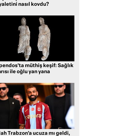
aletini nasıl kovdu?
pendos’ta müthiş keşif: Sağlık
rısı ile oğlu yan yana
lah Trabzon’a ucuza mı geldi,