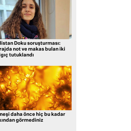
listan Doku soruşturması:
rajda not ve makas bulan iki
lgıç tutuklandı
neşi daha önce hiç bu kadar
kından görmediniz