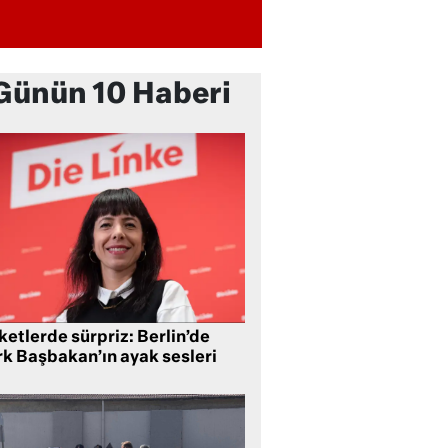
Günün 10 Haberi
etlerde sürpriz: Berlin’de
rk Başbakan’ın ayak sesleri