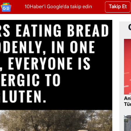
Takip Et
10Haber'i Google'da takip edin
Ank
Tü