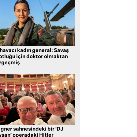
 havacı kadın general: Savaş
lotluğu için doktor olmaktan
zgeçmiş
gner sahnesindeki bir ‘DJ
vşan’ operadaki Hitler