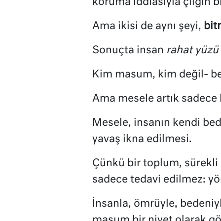
koruma iddiasıyla çılgın b
Ama ikisi de aynı şeyi,
bit
Sonuçta insan
rahat yüzü
Kim masum, kim değil- bel
Ama mesele artık sadece h
Mesele, insanın kendi bed
yavaş ikna edilmesi.
Çünkü bir toplum, sürekli 
sadece tedavi edilmez: yön
İnsanla, ömrüyle, bedeniy
masum bir niyet olarak g