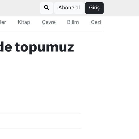
Abone ol
Giriş
ler
Kitap
Çevre
Bilim
Gezi
inde topumuz