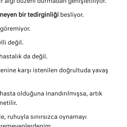
ir algı düzeni durmadan genişletiliyor.
meyen bir tedirginliği
besliyor.
göremiyor.
li değil.
astalık da değil.
enine karşı istenilen doğrultuda yavaş
hasta olduğuna inandırılmışsa, artık
etilir.
le, ruhuyla sınırsızca oynamayı
öremeyenlerdenim.