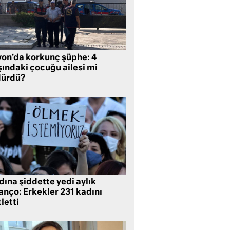
yon’da korkunç şüphe: 4
şındaki çocuğu ailesi mi
dürdü?
ına şiddette yedi aylık
anço: Erkekler 231 kadını
letti