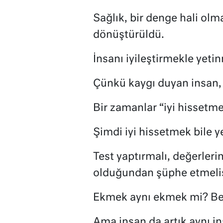
Sağlık, bir denge hali olm
dönüştürüldü.
İnsanı iyileştirmekle yetin
Çünkü kaygı duyan insan,
Bir zamanlar “iyi hissetm
Şimdi iyi hissetmek bile ye
Test yaptırmalı, değerlerin
olduğundan şüphe etmelis
Ekmek aynı ekmek mi? Bel
Ama insan da artık aynı in