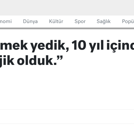
nomi
Dünya
Kültür
Spor
Sağlık
Popü
mek yedik, 10 yıl iç
jik olduk.”