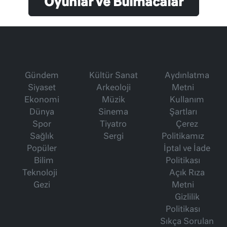
Oyunlar ve Bulmacalar
Gündem
Kültür Sanat
Aydınlatma
Siyaset
Arkeoloji
Metni
Ekonomi
Müzik
Kullanım
Dünya
Sinema
Şartları
Spor
Tiyatro
Çerez
Sağlık
Sergi
Politikamız
Popüler
İptal ve İade
Bilim
Politikası
Teknoloji
Açık Rıza
Gezi
Metni
Gizlilik
Politikası
Sıkça Sorulan