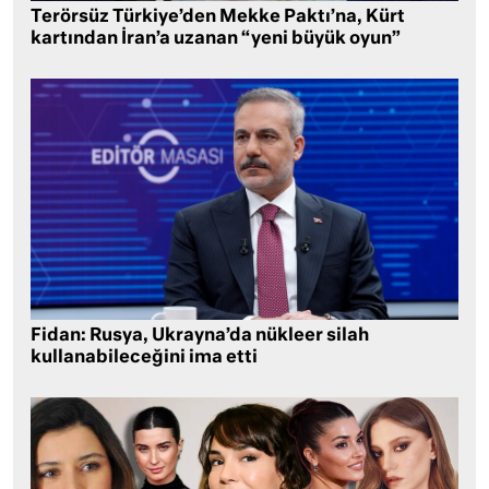
Terörsüz Türkiye’den Mekke Paktı’na, Kürt
kartından İran’a uzanan “yeni büyük oyun”
Fidan: Rusya, Ukrayna’da nükleer silah
kullanabileceğini ima etti