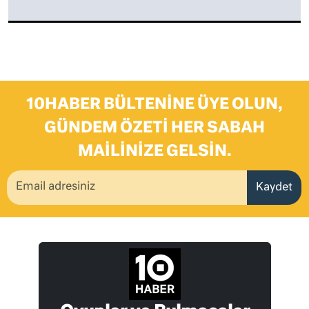
10HABER BÜLTENINE ÜYE OLUN,
GÜNDEM ÖZETI HER SABAH
MAILINIZE GELSIN.
Kaydet