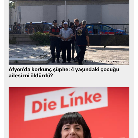
Afyon’da korkunç şüphe: 4 yaşındaki çocuğu
ailesi mi öldürdü?