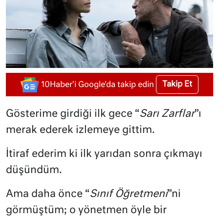
Takip Et
10Haber'i Google'da takip edin
Gösterime girdiği ilk gece “
Sarı Zarflar
”ı
merak ederek izlemeye gittim.
İtiraf ederim ki ilk yarıdan sonra çıkmayı
düşündüm.
Ama daha önce “
Sınıf Öğretmeni
”ni
görmüştüm; o yönetmen öyle bir