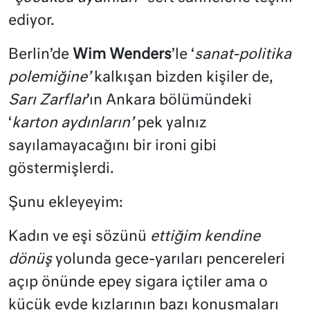
ediyor.
Berlin’de
Wim Wenders
’le ‘
sanat-politika
polemiğine’
kalkışan bizden kişiler de,
Sarı Zarflar
’ın Ankara bölümündeki
‘
karton
aydınların’
pek yalnız
sayılamayacağını bir ironi gibi
göstermişlerdi.
Şunu ekleyeyim:
Kadın ve eşi sözünü
ettiğim kendine
dönüş
yolunda gece-yarıları pencereleri
açıp önünde epey sigara içtiler ama o
küçük evde kızlarının bazı konuşmaları