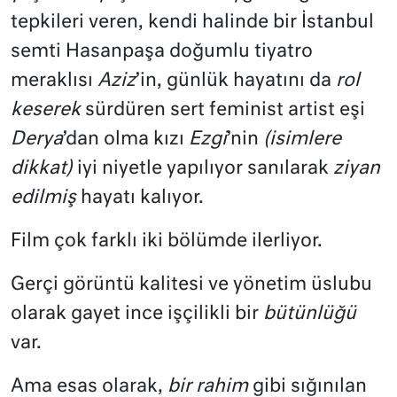
tepkileri veren, kendi halinde bir İstanbul
semti Hasanpaşa doğumlu tiyatro
meraklısı
Aziz
’in, günlük hayatını da
rol
keserek
sürdüren sert feminist artist eşi
Derya
’dan olma kızı
Ezgi
’nin
(isimlere
dikkat)
iyi niyetle yapılıyor sanılarak
ziyan
edilmiş
hayatı kalıyor.
Film çok farklı iki bölümde ilerliyor.
Gerçi görüntü kalitesi ve yönetim üslubu
olarak gayet ince işçilikli bir
bütünlüğü
var.
Ama esas olarak,
bir rahim
gibi sığınılan