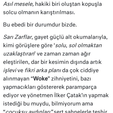
Asıl mesele,
hakiki biri oluştan kopuşla
solcu olmanın karıştırılması.
Bu ebedi bir durumdur bizde.
Sarı Zarflar
, gayet güçlü alt okumalarıyla,
kimi görüşlere göre ‘
solu
,
sol olmaktan
uzaklaştıran
’ ve zaman zaman ağır
eleştirilen, dar bir kesimin dışında artık
işlevi
ve
fikri arka planı
da çok ciddiye
alınmayan “
Woke
” zihniyetini, bazı
yapmacıkları göstererek paramparça
ediyor ve yönetmen İlker Çatak’ın yapmak
istediği bu muydu, bilmiyorum ama
“
çocuksu
aydınları”
sert sahnelerle teşhir