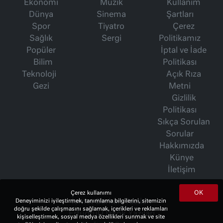
Ekonomi
Müzik
Kullanım
Dünya
Sinema
Şartları
Spor
Tiyatro
Çerez
Sağlık
Sergi
Politikamız
Popüler
İptal ve İade
Bilim
Politikası
Teknoloji
Açık Rıza
Gezi
Metni
Gizlilik
Politikası
Sıkça Sorulan
Sorular
Hakkımızda
Künye
İletişim
OK
Çerez kullanımı
İsmet Berkan Yazıları
Deneyiminizi iyileştirmek, tanımlama bilgilerini, sitemizin
doğru şekilde çalışmasını sağlamak, içerikleri ve reklamları
Ertuğrul Özkök Yazıları
kişiselleştirmek, sosyal medya özellikleri sunmak ve site