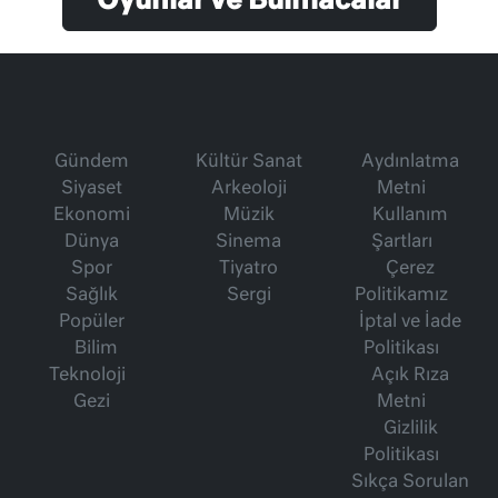
Oyunlar ve Bulmacalar
Gündem
Kültür Sanat
Aydınlatma
Siyaset
Arkeoloji
Metni
Ekonomi
Müzik
Kullanım
Dünya
Sinema
Şartları
Spor
Tiyatro
Çerez
Sağlık
Sergi
Politikamız
Popüler
İptal ve İade
Bilim
Politikası
Teknoloji
Açık Rıza
Gezi
Metni
Gizlilik
Politikası
Sıkça Sorulan