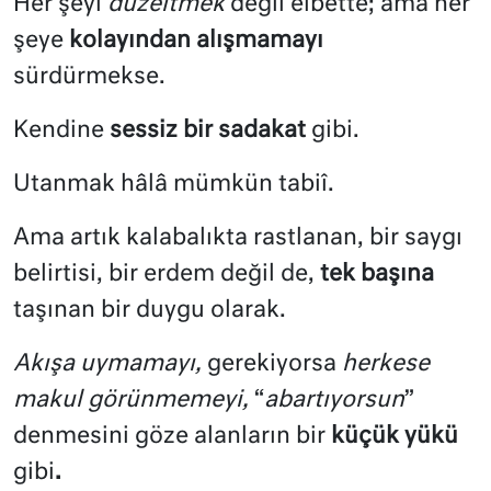
Her şeyi
düzeltmek
değil elbette; ama her
şeye
kolayından alışmamayı
sürdürmekse.
Kendine
sessiz bir sadakat
gibi.
Utanmak hâlâ mümkün tabiî.
Ama artık kalabalıkta rastlanan, bir saygı
belirtisi, bir erdem değil de,
tek başına
taşınan bir duygu olarak.
Akışa uymamayı,
gerekiyorsa
herkese
makul görünmemeyi,
“
abartıyorsun
”
denmesini göze alanların bir
küçük yükü
gibi
.