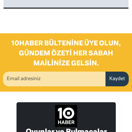
10HABER BÜLTENINE ÜYE OLUN,
GÜNDEM ÖZETI HER SABAH
MAILINIZE GELSIN.
Kaydet