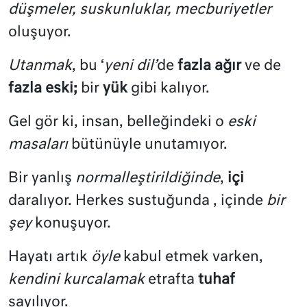
düşmeler, suskunluklar, mecburiyetler
oluşuyor.
Utanmak
, bu ‘
yeni dil’
de
fazla ağır
ve de
fazla eski;
bir
yük
gibi kalıyor.
Gel gör ki, insan, belleğindeki o
eski
masaları
bütünüyle unutamıyor.
Bir yanlış
normalleştirildiğinde
,
içi
daralıyor. Herkes sustuğunda , içinde
bir
şey
konuşuyor.
Hayatı artık
öyle
kabul etmek varken,
kendini kurcalamak
etrafta
tuhaf
sayılıyor.