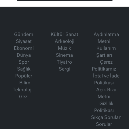
Gündem
Kültür Sanat
Aydınlatma
Siyaset
Arkeoloji
Metni
Ekonomi
Müzik
Kullanım
Dünya
Sinema
Şartları
Spor
Tiyatro
Çerez
Sağlık
Sergi
Politikamız
Popüler
İptal ve İade
Bilim
Politikası
Teknoloji
Açık Rıza
Gezi
Metni
Gizlilik
Politikası
Sıkça Sorulan
Sorular