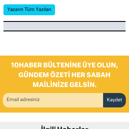
Yazarın Tüm Yazıları
10HABER BÜLTENINE ÜYE OLUN,
GÜNDEM ÖZETI HER SABAH
MAILINIZE GELSIN.
Kaydet