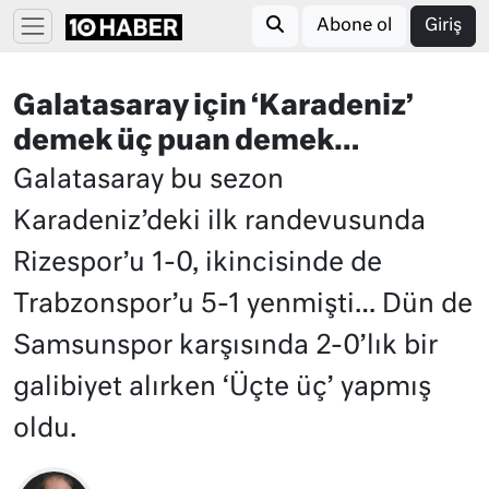
Abone ol
Giriş
Galatasaray için ‘Karadeniz’
demek üç puan demek…
Galatasaray bu sezon
Karadeniz’deki ilk randevusunda
Rizespor’u 1-0, ikincisinde de
Trabzonspor’u 5-1 yenmişti… Dün de
Samsunspor karşısında 2-0’lık bir
galibiyet alırken ‘Üçte üç’ yapmış
oldu.