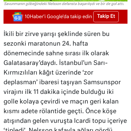
Savunmanın göbeğindeki Nelsson defansta başarılıydı ve bir de gol attı.
Takip Et
10Haber'i Google'da takip edin
İkili bir zirve yarışı şeklinde süren bu
sezonki maratonun 24. hafta
dönemecinde sahne sırası ilk olarak
Galatasaray’daydı. İstanbul’un Sarı-
Kırmızılıları kâğıt üzerinde ‘zor
deplasman’ ibaresi taşıyan Samsunspor
virajını ilk 11 dakika içinde bulduğu iki
golle kolaya çevirdi ve maçın geri kalan
kısmı adete rölantide geçti. Önce köşe
atışından gelen vuruşta Icardi topu içeriye
‘tipledi’, Nelsson kafayla ağları gördü,