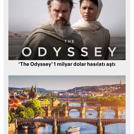
‘The Odyssey’ 1 milyar dolar hasılatı aştı