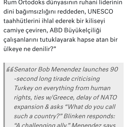
Rum Ortodoks dünyasının ruhani liderinin
dini bağımsızlığını reddeden, UNESCO
taahhütlerini ihlal ederek bir kiliseyi
camiye çeviren, ABD Büyükelçiliği
çalışanlarını tutuklayarak hapse atan bir
ülkeye ne denilir?”
Senator Bob Menendez launches 90
-second long tirade criticising
Turkey on everything from human
rights, ties w/Greece, delay of NATO
expansion & asks “What do you call
such a country?” Blinken responds:
“A challenging ally.” Menendez says