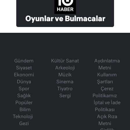
Oyunlar ve Bulmacalar
Gündem
Kültür Sanat
Aydınlatma
Siyaset
Arkeoloji
Metni
Ekonomi
Müzik
Kullanım
Dünya
Sinema
Şartları
Spor
Tiyatro
Çerez
Sağlık
Sergi
Politikamız
Popüler
İptal ve İade
Bilim
Politikası
Teknoloji
Açık Rıza
Gezi
Metni