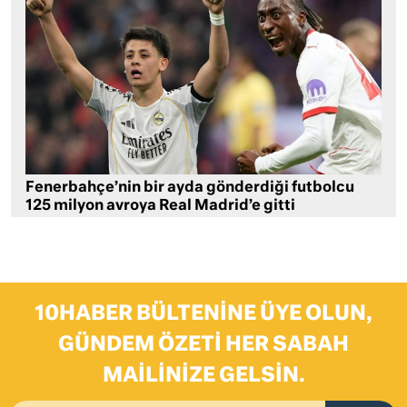
Fenerbahçe’nin bir ayda gönderdiği futbolcu
125 milyon avroya Real Madrid’e gitti
10HABER BÜLTENINE ÜYE OLUN,
GÜNDEM ÖZETI HER SABAH
MAILINIZE GELSIN.