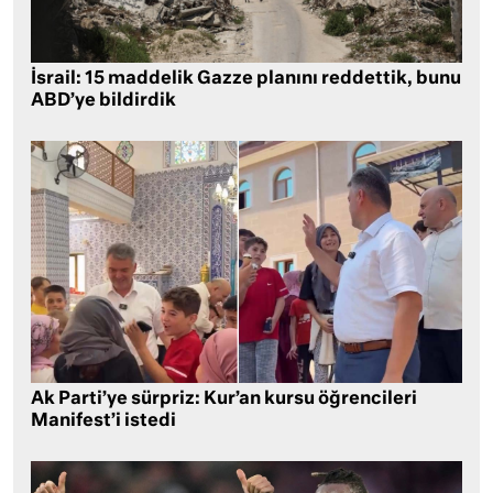
İsrail: 15 maddelik Gazze planını reddettik, bunu
ABD’ye bildirdik
Ak Parti’ye sürpriz: Kur’an kursu öğrencileri
Manifest’i istedi