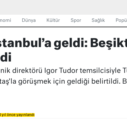
nomi
Dünya
Kültür
Spor
Sağlık
Popü
stanbul’a geldi: Beşik
di
nik direktörü Igor Tudor temsilcisiyle T
ş'la görüşmek için geldiği belirtildi. 
 yıl önce yayınlandı