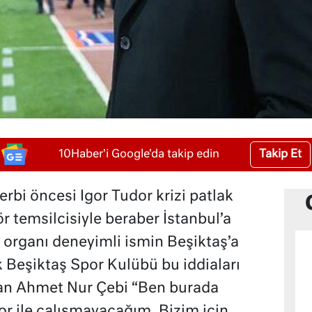
Takip Et
10Haber'i Google'da takip edin
derbi öncesi Igor Tudor krizi patlak
ör temsilcisiyle beraber İstanbul’a
n organı deneyimli ismin Beşiktaş’a
 Beşiktaş Spor Kulübü bu iddiaları
şan Ahmet Nur Çebi “Ben burada
r ile çalışmayacağım. Bizim için