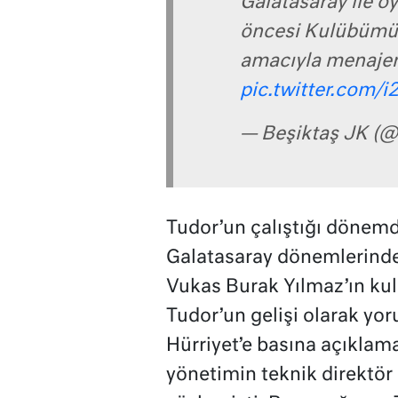
Galatasaray ile 
öncesi Kulübümü
amacıyla menaje
pic.twitter.com
— Beşiktaş JK (@
Tudor’un çalıştığı dönemd
Galatasaray dönemlerinde 
Vukas Burak Yılmaz’ın kul
Tudor’un gelişi olarak y
Hürriyet’e basına açıklam
yönetimin teknik direktö