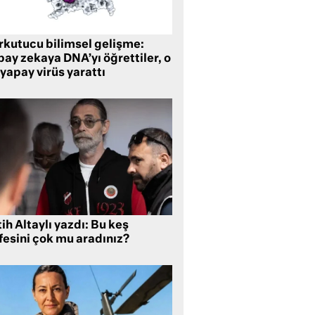
rkutucu bilimsel gelişme:
ay zekaya DNA’yı öğrettiler, o
yapay virüs yarattı
ih Altaylı yazdı: Bu keş
fesini çok mu aradınız?