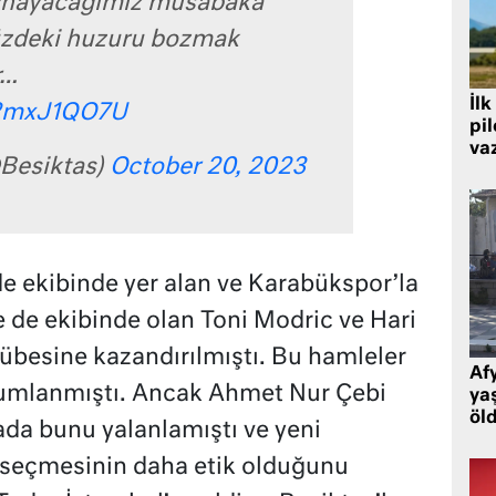
oynayacağımız müsabaka
zdeki huzuru bozmak
r…
İlk
/i2mxJ1QO7U
pi
va
Besiktas)
October 20, 2023
e ekibinde yer alan ve Karabükspor’la
de ekibinde olan Toni Modric ve Hari
übesine kazandırılmıştı. Bu hamleler
Af
orumlanmıştı. Ancak Ahmet Nur Çebi
ya
öl
ada bunu yalanlamıştı ve yeni
r seçmesinin daha etik olduğunu