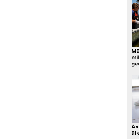
Müt
mi
ger
Ank
ül