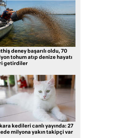
hiş deney başarılı oldu, 70
lyon tohum atıp denize hayatı
i getirdiler
ara kedileri canlı yayında: 27
kede milyona yakın takipçi var