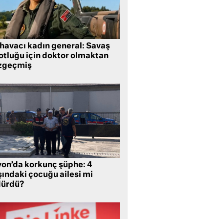
 havacı kadın general: Savaş
lotluğu için doktor olmaktan
zgeçmiş
yon’da korkunç şüphe: 4
şındaki çocuğu ailesi mi
dürdü?