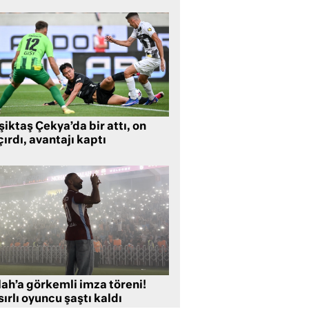
iktaş Çekya’da bir attı, on
ırdı, avantajı kaptı
lah’a görkemli imza töreni!
ırlı oyuncu şaştı kaldı