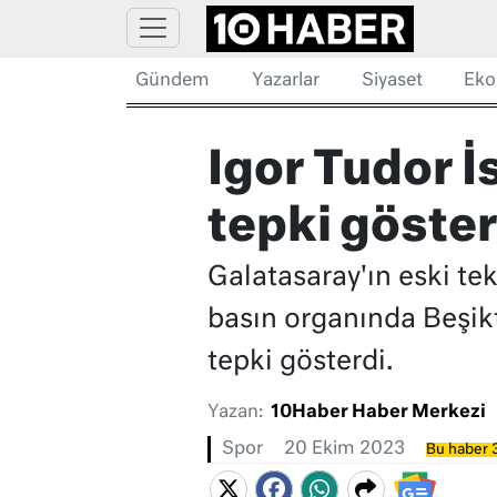
Gündem
Yazarlar
Siyaset
Eko
Igor Tudor İ
tepki göster
Galatasaray'ın eski tek
basın organında Beşikta
tepki gösterdi.
Yazan:
10Haber Haber Merkezi
Spor
20 Ekim 2023
Bu haber 3