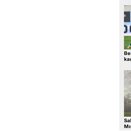
Beş
kaç
Sa
Mıs