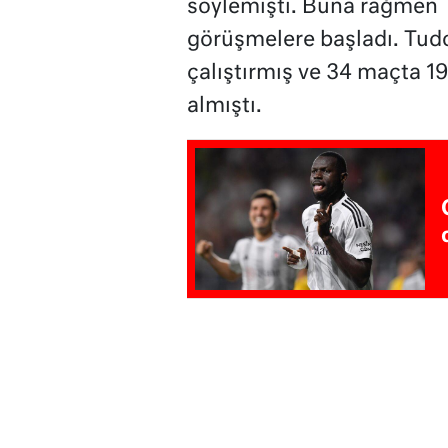
söylemişti. Buna rağmen T
görüşmelere başladı. Tudo
çalıştırmış ve 34 maçta 19
almıştı.