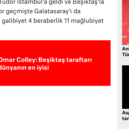
udor İstambul’a geldi ve Beşiktaş’la
r geçmişte Galatasaray’ı da
 galibiyet 4 beraberlik 11 mağlubiyet
Ank
Tü
Omar Colley: Beşiktaş taraftarı
dünyanın en iyisi
As
tan