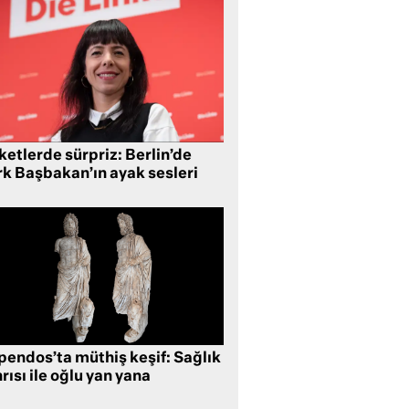
etlerde sürpriz: Berlin’de
rk Başbakan’ın ayak sesleri
pendos’ta müthiş keşif: Sağlık
rısı ile oğlu yan yana