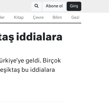
Abone ol
Giriş
ler
Kitap
Çevre
Bilim
Gezi
taş iddialara
ürkiye'ye geldi. Birçok
Beşiktaş bu iddialara