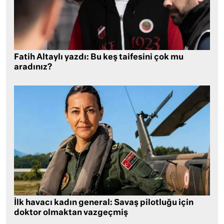
Fatih Altaylı yazdı: Bu keş taifesini çok mu
aradınız?
İlk havacı kadın general: Savaş pilotluğu için
doktor olmaktan vazgeçmiş