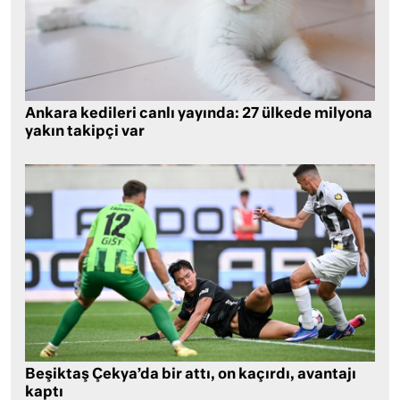
Ankara kedileri canlı yayında: 27 ülkede milyona
yakın takipçi var
Beşiktaş Çekya’da bir attı, on kaçırdı, avantajı
kaptı