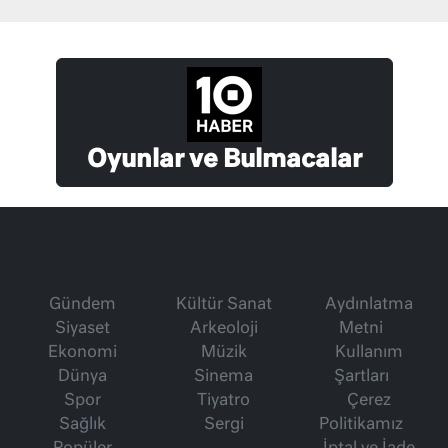
Oyunlar ve Bulmacalar
Gündem
Kültür Sanat
Aydınlatma
Siyaset
Arkeoloji
Metni
Ekonomi
Müzik
Kullanım
Dünya
Sinema
Şartları
Spor
Tiyatro
Çerez
Sağlık
Sergi
Politikamız