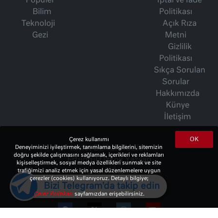
Popüler
İptal ve İade
Bilim
Politikası
Teknoloji
Açık Rıza
Gezi
Metni
Gizlilik
Politikası
Sıkça Sorulan
Sorular
Hakkımızda
Künye
İletişim
OK
Çerez kullanımı
İsmet Berkan Yazıları
Deneyiminizi iyileştirmek, tanımlama bilgilerini, sitemizin
doğru şekilde çalışmasını sağlamak, içerikleri ve reklamları
Ertuğrul Özkök Yazıları
kişiselleştirmek, sosyal medya özellikleri sunmak ve site
Haftalık Gazete
trafiğimizi analiz etmek için yasal düzenlemelere uygun
çerezler (cookies) kullanıyoruz. Detaylı bilgiye;
Bizi Telegram'da takip edin
Çerez Politikası
sayfamızdan erişebilirsiniz.