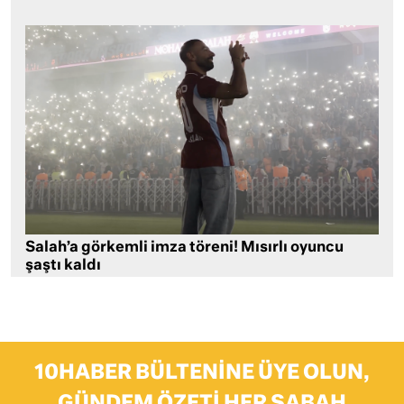
Salah’a görkemli imza töreni! Mısırlı oyuncu
şaştı kaldı
10HABER BÜLTENINE ÜYE OLUN,
GÜNDEM ÖZETI HER SABAH