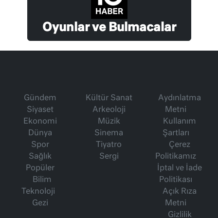
Oyunlar ve Bulmacalar
Gündem
Kültür Sanat
Aydınlatma
Siyaset
Arkeoloji
Metni
Ekonomi
Müzik
Kullanım
Dünya
Sinema
Şartları
Spor
Tiyatro
Çerez
Sağlık
Sergi
Politikamız
Popüler
İptal ve İade
Bilim
Politikası
Teknoloji
Açık Rıza
Gezi
Metni
Gizlilik