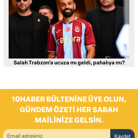
Salah Trabzon’a ucuza mı geldi, pahalıya mı?
10HABER BÜLTENINE ÜYE OLUN,
GÜNDEM ÖZETI HER SABAH
MAILINIZE GELSIN.
Kaydet