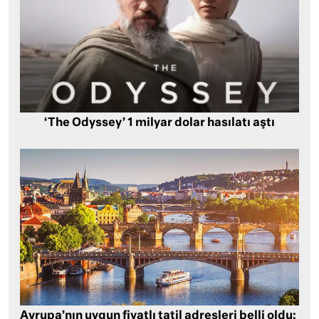
‘The Odyssey’ 1 milyar dolar hasılatı aştı
Avrupa’nın uygun fiyatlı tatil adresleri belli oldu: