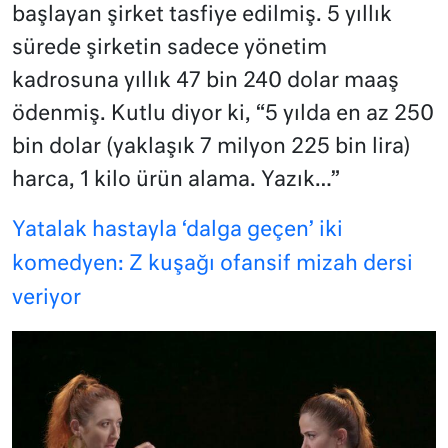
başlayan şirket tasfiye edilmiş. 5 yıllık
sürede şirketin sadece yönetim
kadrosuna yıllık 47 bin 240 dolar maaş
ödenmiş. Kutlu diyor ki, “5 yılda en az 250
bin dolar (yaklaşık 7 milyon 225 bin lira)
harca, 1 kilo ürün alama. Yazık…”
Yatalak hastayla ‘dalga geçen’ iki
komedyen: Z kuşağı ofansif mizah dersi
veriyor