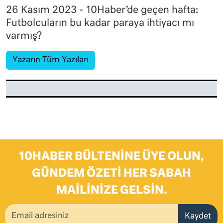
26 Kasım 2023 - 10Haber’de geçen hafta:
Futbolcuların bu kadar paraya ihtiyacı mı
varmış?
Yazarın Tüm Yazıları
10HABER BÜLTENINE ÜYE OLUN,
GÜNDEM ÖZETI HER SABAH
MAILINIZE GELSIN.
Kaydet