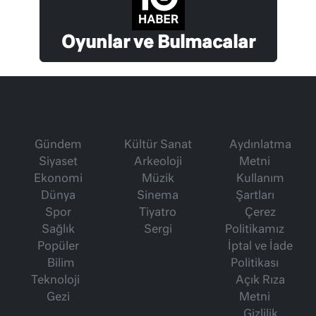
Oyunlar ve Bulmacalar
Gündem
Kültür Sanat
Aydınlatma
Siyaset
Arkeoloji
Metni
Ekonomi
Müzik
Kullanım
Dünya
Sinema
Şartları
Spor
Tiyatro
Çerez
Sağlık
Sergi
Politikamız
Popüler
İptal ve İade
Bilim
Politikası
Teknoloji
Açık Rıza
Gezi
Metni
Gizlilik