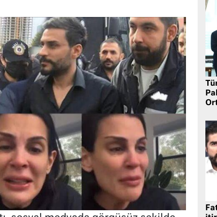
Tü
Pa
Or
Fat