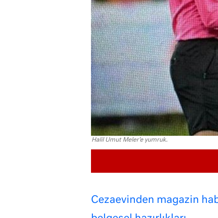
Halil Umut Meler'e yumruk.
Cezaevinden magazin haber