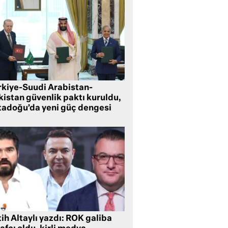
rkiye-Suudi Arabistan-
kistan güvenlik paktı kuruldu,
tadoğu’da yeni güç dengesi
ih Altaylı yazdı: ROK galiba