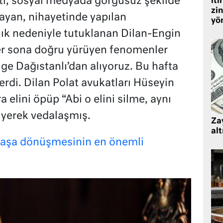
tı, sosyal medyada görgüsüz şekilde
iti
zin
layan, nihayetinde yapılan
yö
lık nedeniyle tutuklanan Dilan-Engin
r sona doğru yürüyen fenomenler
e Dağıstanlı’dan alıyoruz. Bu hafta
verdi. Dilan Polat avukatları Hüseyin
 elini öpüp “Abi o elini silme, aynı
iyerek vedalaşmış.
Zay
alt
vaşa dönüşmesinin en önemli