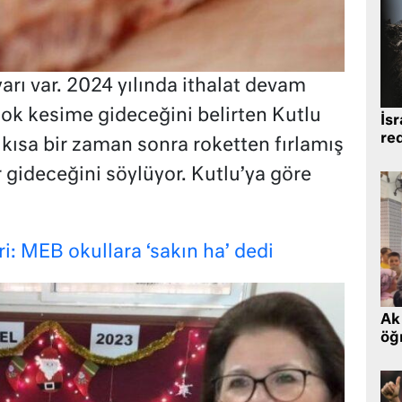
yarı var. 2024 yılında ithalat devam
ok kesime gideceğini belirten Kutlu
İsr
re
e kısa bir zaman sonra roketten fırlamış
r gideceğini söylüyor. Kutlu’ya göre
ri: MEB okullara ‘sakın ha’ dedi
Ak 
öğr