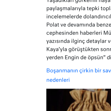
Yaşadıkları görkemli haya
paylaşmalarıyla tepki top
incelemelerde dolandırıcı
Polat ve devamında benze
cephesinden haberleri Müg
yazısında ilginç detaylar 
Kaya’yla görüştükten sonra
yerden Engin de öpsün” d
Boşanmanın çirkin bir sa
nedenleri