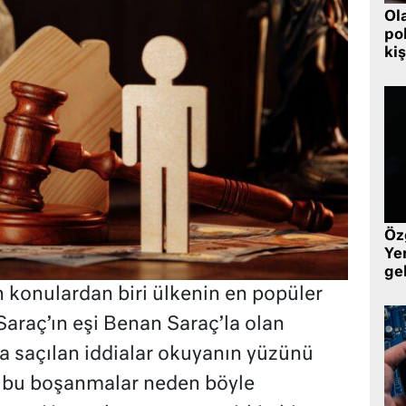
Ol
pol
kiş
Öz
Yen
ge
konulardan biri ülkenin en popüler
Saraç’ın eşi Benan Saraç’la olan
a saçılan iddialar okuyanın yüzünü
i bu boşanmalar neden böyle