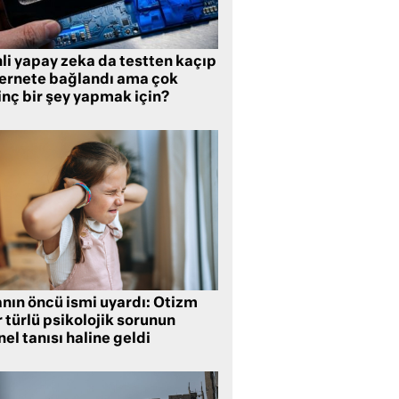
li yapay zeka da testten kaçıp
ternete bağlandı ama çok
inç bir şey yapmak için?
anın öncü ismi uyardı: Otizm
 türlü psikolojik sorunun
el tanısı haline geldi