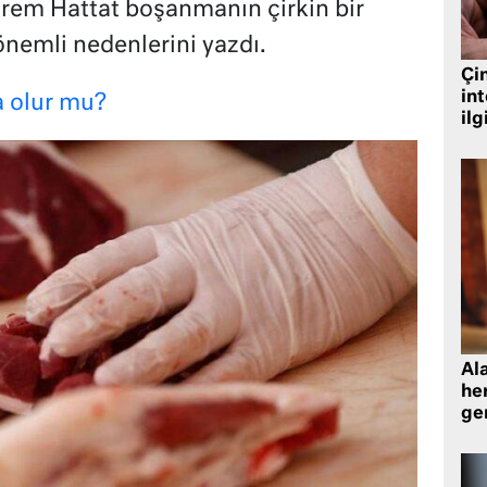
İrem Hattat boşanmanın çirkin bir
nemli nedenlerini yazdı.
Çin
in
ra olur mu?
ilg
Al
her
gen