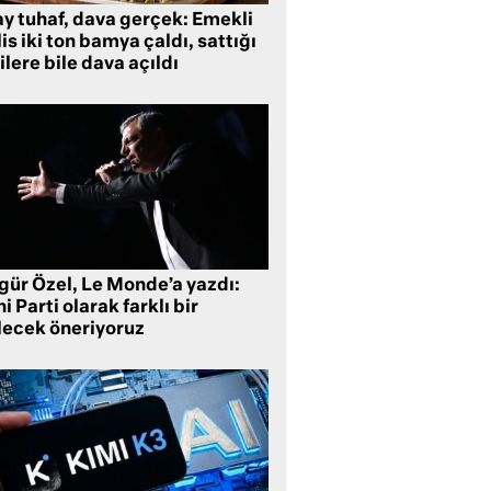
ay tuhaf, dava gerçek: Emekli
is iki ton bamya çaldı, sattığı
ilere bile dava açıldı
gür Özel, Le Monde’a yazdı:
i Parti olarak farklı bir
lecek öneriyoruz