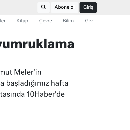
Abone ol
Giriş
ler
Kitap
Çevre
Bilim
Gezi
 yumruklama
mut Meler'in
 başladığımız hafta
aftasında 10Haber'de