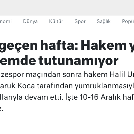
nomi
Dünya
Kültür
Spor
Sağlık
Popü
 geçen hafta: Hakem
demde tutunamıyor
zespor maçından sonra hakem Halil U
ruk Koca tarafından yumruklanmasıyla
larıyla devam etti. İşte 10-16 Aralık h
.