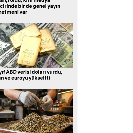
rafçı oldu, kirli medya
cirinde bir de genel yayın
netmeni var
ıf ABD verisi doları vurdu,
ın ve euroyu yükseltti