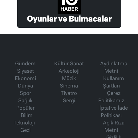
Oyunlar ve Bulmacalar
Gündem
Kültür Sanat
Aydınlatma
Siyaset
Arkeoloji
Metni
Ekonomi
Müzik
Kullanım
Dünya
Sinema
Şartları
Spor
Tiyatro
Çerez
Sağlık
Sergi
Politikamız
Popüler
İptal ve İade
Bilim
Politikası
Teknoloji
Açık Rıza
Gezi
Metni
Gizlilik