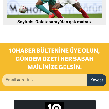
Seyircisi Galatasaray’dan çok mutsuz
10HABER BÜLTENINE ÜYE OLUN,
GÜNDEM ÖZETI HER SABAH
MAILINIZE GELSIN.
Kaydet