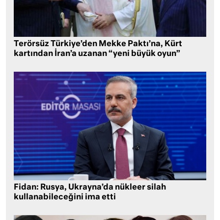
Terörsüz Türkiye’den Mekke Paktı’na, Kürt
kartından İran’a uzanan “yeni büyük oyun”
Fidan: Rusya, Ukrayna’da nükleer silah
kullanabileceğini ima etti