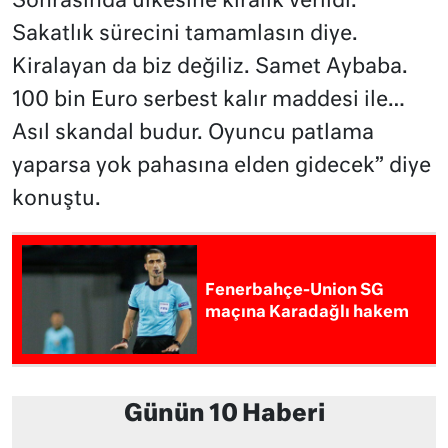
Sonrasında ülkesine kiralık verildi.
Sakatlık sürecini tamamlasın diye.
Kiralayan da biz değiliz. Samet Aybaba.
100 bin Euro serbest kalır maddesi ile…
Asıl skandal budur. Oyuncu patlama
yaparsa yok pahasına elden gidecek” diye
konuştu.
Fenerbahçe-Union SG
maçına Karadağlı hakem
Günün 10 Haberi