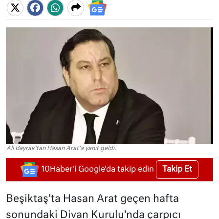
Ali Bayrak'tan Hasan Arat'a yanıt geldi.
Takip Et
10Haber'i Google'da takip edin
Beşiktaş’ta Hasan Arat geçen hafta
sonundaki Divan Kurulu’nda çarpıcı