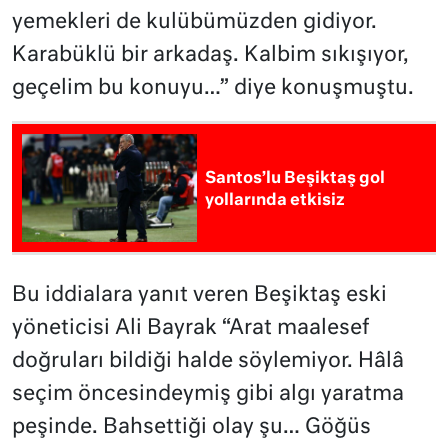
yemekleri de kulübümüzden gidiyor.
Karabüklü bir arkadaş. Kalbim sıkışıyor,
geçelim bu konuyu…” diye konuşmuştu.
Santos’lu Beşiktaş gol
yollarında etkisiz
Bu iddialara yanıt veren Beşiktaş eski
yöneticisi Ali Bayrak “Arat maalesef
doğruları bildiği halde söylemiyor. Hâlâ
seçim öncesindeymiş gibi algı yaratma
peşinde. Bahsettiği olay şu… Göğüs