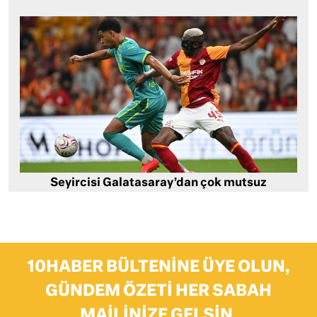
Seyircisi Galatasaray’dan çok mutsuz
10HABER BÜLTENINE ÜYE OLUN,
GÜNDEM ÖZETI HER SABAH
MAILINIZE GELSIN.