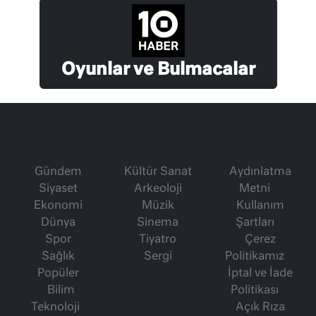
Oyunlar ve Bulmacalar
Gündem
Kültür Sanat
Aydınlatma
Siyaset
Arkeoloji
Metni
Ekonomi
Müzik
Kullanım
Dünya
Sinema
Şartları
Spor
Tiyatro
Çerez
Sağlık
Sergi
Politikamız
Popüler
İptal ve İade
Bilim
Politikası
Teknoloji
Açık Rıza