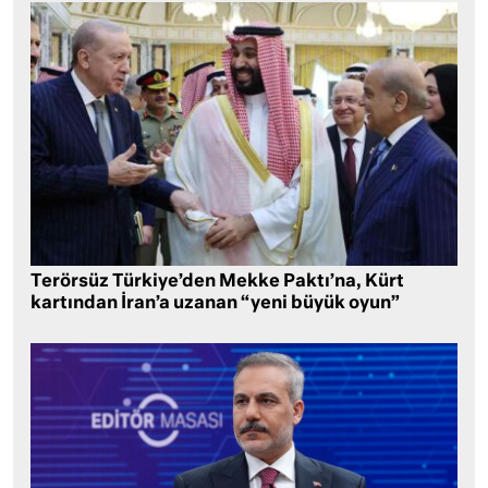
Terörsüz Türkiye’den Mekke Paktı’na, Kürt
kartından İran’a uzanan “yeni büyük oyun”