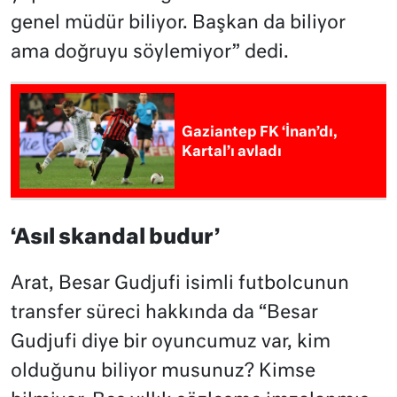
genel müdür biliyor. Başkan da biliyor
ama doğruyu söylemiyor” dedi.
Gaziantep FK ‘İnan’dı,
Kartal’ı avladı
‘Asıl skandal budur’
Arat, Besar Gudjufi isimli futbolcunun
transfer süreci hakkında da “Besar
Gudjufi diye bir oyuncumuz var, kim
olduğunu biliyor musunuz? Kimse