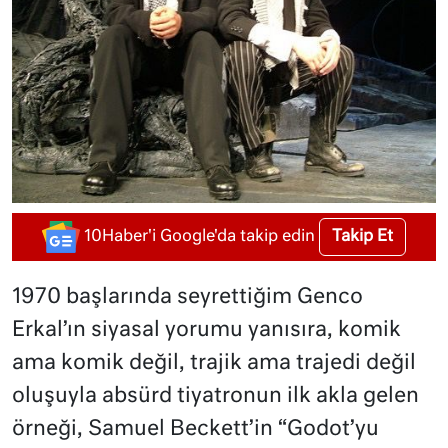
Takip Et
10Haber'i Google'da takip edin
1970 başlarında seyrettiğim Genco
Erkal’ın siyasal yorumu yanısıra, komik
ama komik değil, trajik ama trajedi değil
oluşuyla absürd tiyatronun ilk akla gelen
örneği, Samuel Beckett’in “Godot’yu