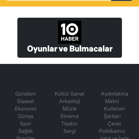
Oyunlar ve Bulmacalar
Gündem
Kültür Sanat
Aydınlatma
Siyaset
Arkeoloji
Metni
Ekonomi
Müzik
Kullanım
Dünya
Sinema
Şartları
Spor
Tiyatro
Çerez
Sağlık
Sergi
Politikamız