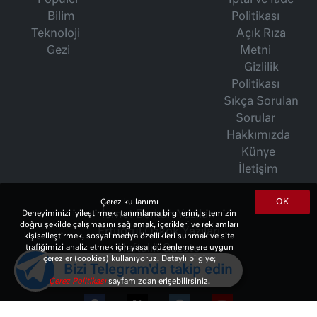
Popüler
İptal ve İade
Bilim
Politikası
Teknoloji
Açık Rıza
Gezi
Metni
Gizlilik
Politikası
Sıkça Sorulan
Sorular
Hakkımızda
Künye
İletişim
OK
Çerez kullanımı
Deneyiminizi iyileştirmek, tanımlama bilgilerini, sitemizin
İsmet Berkan Yazıları
doğru şekilde çalışmasını sağlamak, içerikleri ve reklamları
Ertuğrul Özkök Yazıları
kişiselleştirmek, sosyal medya özellikleri sunmak ve site
trafiğimizi analiz etmek için yasal düzenlemelere uygun
Haftalık Gazete
çerezler (cookies) kullanıyoruz. Detaylı bilgiye;
Bizi Telegram'da takip edin
Çerez Politikası
sayfamızdan erişebilirsiniz.