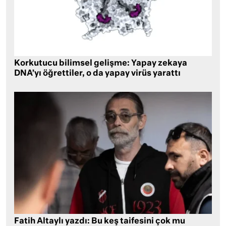
Korkutucu bilimsel gelişme: Yapay zekaya
DNA’yı öğrettiler, o da yapay virüs yarattı
Fatih Altaylı yazdı: Bu keş taifesini çok mu