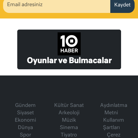
Kaydet
Oyunlar ve Bulmacalar
Gündem
Kültür Sanat
Aydınlatma
Siyaset
Arkeoloji
Metni
Ekonomi
Müzik
Kullanım
Dünya
Sinema
Şartları
Spor
Tiyatro
Çerez