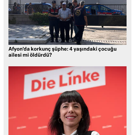
Afyon’da korkunç şüphe: 4 yaşındaki çocuğu
ailesi mi öldürdü?