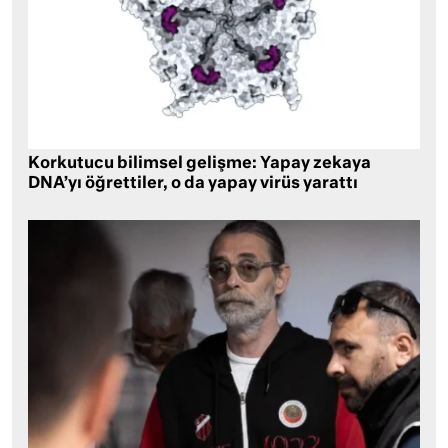
Korkutucu bilimsel gelişme: Yapay zekaya
DNA’yı öğrettiler, o da yapay virüs yarattı