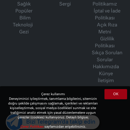
Sağlık
Sergi
Politikamız
Popüler
İptal ve İade
Bilim
Politikası
Teknoloji
Açık Rıza
Gezi
Metni
Gizlilik
Politikası
Sıkça Sorulan
Sorular
Hakkımızda
Künye
İletişim
OK
Çerez kullanımı
İsmet Berkan Yazıları
Deneyiminizi iyileştirmek, tanımlama bilgilerini, sitemizin
doğru şekilde çalışmasını sağlamak, içerikleri ve reklamları
Ertuğrul Özkök Yazıları
kişiselleştirmek, sosyal medya özellikleri sunmak ve site
Haftalık Gazete
trafiğimizi analiz etmek için yasal düzenlemelere uygun
çerezler (cookies) kullanıyoruz. Detaylı bilgiye;
Bizi Telegram'da takip edin
Çerez Politikası
sayfamızdan erişebilirsiniz.