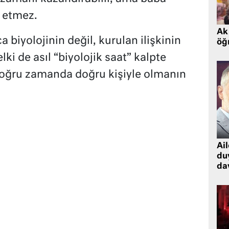
i etmez.
Ak 
 biyolojinin değil, kurulan ilişkinin
öğr
lki de asıl “biyolojik saat” kalpte
doğru zamanda doğru kişiyle olmanın
Ai
du
dav