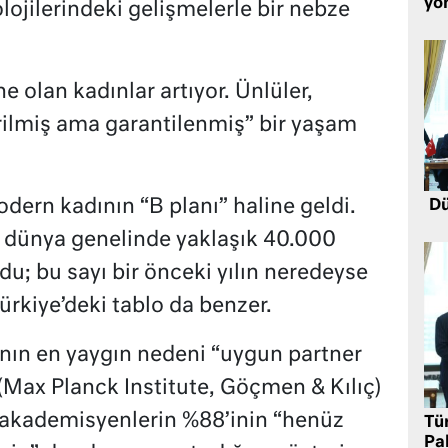
yö
ojilerindeki gelişmelerle bir nebze
e olan kadınlar artıyor. Ünlüler,
irilmiş ama garantilenmiş” bir yaşam
rn kadının “B planı” haline geldi.
Dü
te dünya genelinde yaklaşık 40.000
u; bu sayı bir önceki yılın neredeyse
ürkiye’deki tablo da benzer.
ın en yaygın nedeni “uygun partner
(Max Planck Institute, Göçmen & Kılıç)
 akademisyenlerin %88’inin “henüz
Tü
Pa