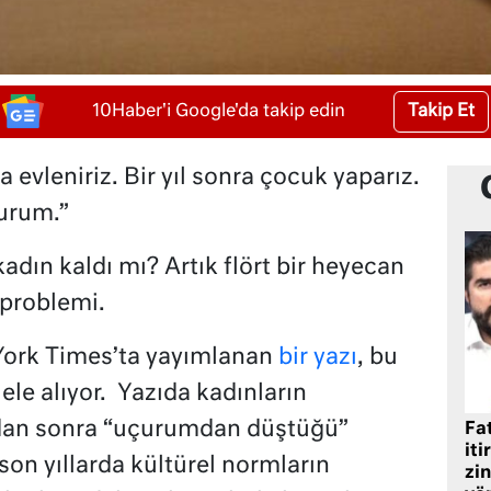
Takip Et
10Haber'i Google'da takip edin
a evleniriz. Bir yıl sonra çocuk yaparız.
urum.”
ın kaldı mı? Artık flört bir heyecan
 problemi.
ork Times’ta yayımlanan
bir yazı
, bu
ele alıyor. Yazıda kadınların
ndan sonra “uçurumdan düştüğü”
Fat
iti
 son yıllarda kültürel normların
zin