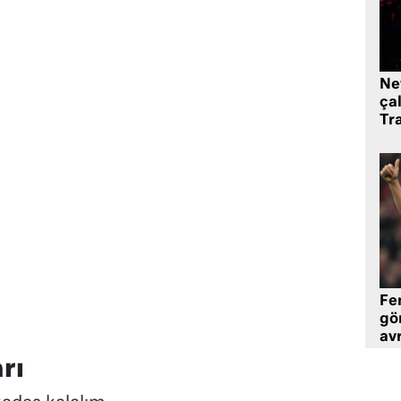
Ne
çal
Tr
Fe
gö
avr
rı