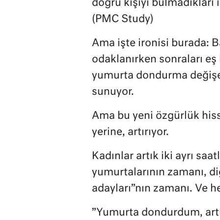
doğru kişiyi bulmadıkları 
(PMC Study)
Ama işte ironisi burada: B
odaklanırken sonraları eş
yumurta dondurma değişen
sunuyor.
Ama bu yeni özgürlük hissi
yerine, artırıyor.
Kadınlar artık iki ayrı saatle
yumurtalarının zamanı, di
adayları”nın zamanı. Ve her
”Yumurta dondurdum, artık