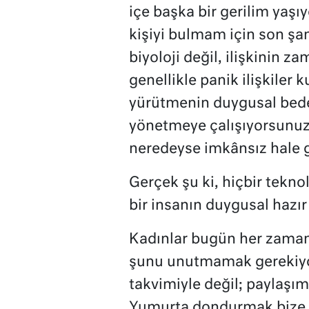
içe başka bir gerilim yaş
kişiyi bulmam için son şa
biyoloji değil, ilişkinin 
genellikle panik ilişkiler 
yürütmenin duygusal bedel
yönetmeye çalışıyorsunuz.
neredeyse imkânsız hale g
Gerçek şu ki, hiçbir teknol
bir insanın duygusal hazı
Kadınlar bugün her zaman
şunu unutmamak gerekiyor: 
takvimiyle değil; paylaşı
Yumurta dondurmak bize z