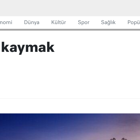
nomi
Dünya
Kültür
Spor
Sağlık
Popü
 kaymak