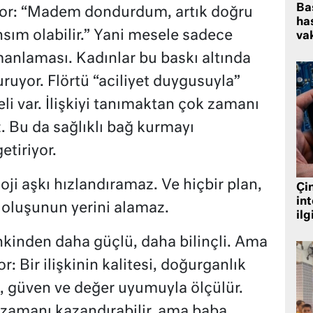
Ba
ıyor: “Madem dondurdum, artık doğru
has
nsım olabilir.” Yani mesele sadece
vak
zamanlaması. Kadınlar bu baskı altında
kuruyor. Flörtü “aciliyet duygusuyla”
i var. İlişkiyi tanımaktan çok zamanı
 Bu da sağlıklı bağ kurmayı
etiriyor.
oji aşkı hızlandıramaz. Ve hiçbir plan,
Çin
in
r oluşunun yerini alamaz.
ilg
kinden daha güçlü, daha bilinçli. Ama
Bir ilişkinin kalitesi, doğurganlık
m, güven ve değer uyumuyla ölçülür.
amanı kazandırabilir, ama baba