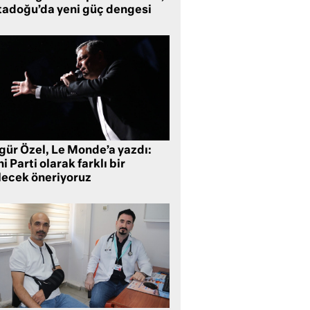
tadoğu’da yeni güç dengesi
gür Özel, Le Monde’a yazdı:
i Parti olarak farklı bir
lecek öneriyoruz