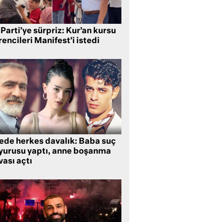
Parti’ye sürpriz: Kur’an kursu
encileri Manifest’i istedi
lede herkes davalık: Baba suç
yurusu yaptı, anne boşanma
ası açtı