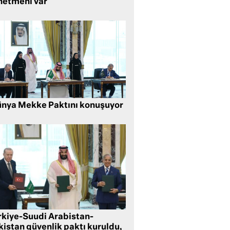
netmeni var
nya Mekke Paktını konuşuyor
rkiye-Suudi Arabistan-
kistan güvenlik paktı kuruldu,