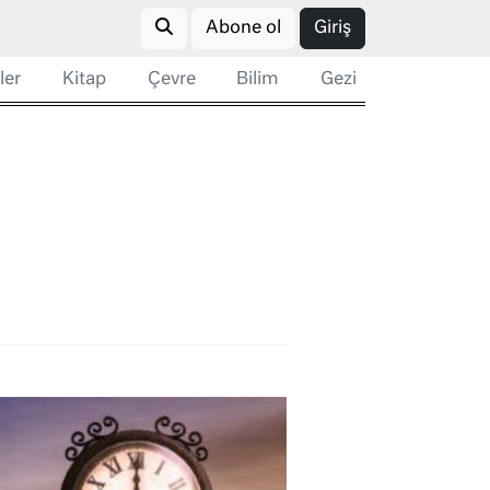
Abone ol
Giriş
ler
Kitap
Çevre
Bilim
Gezi