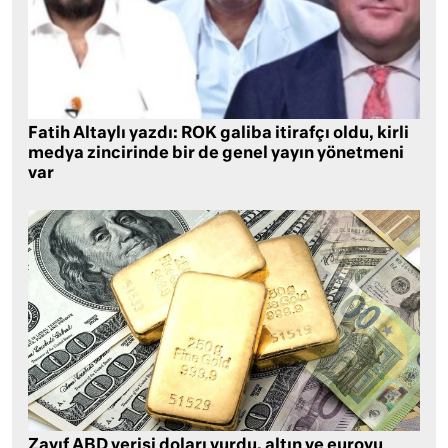
Fatih Altaylı yazdı: ROK galiba itirafçı oldu, kirli
medya zincirinde bir de genel yayın yönetmeni
var
Zayıf ABD verisi doları vurdu, altın ve euroyu