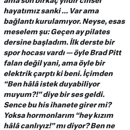
ama son birkaç yıldır cinsel
hayatımız sanki … Var ama
bağlantı kurulamıyor. Neyse, esas
meselem şu: Geçen ay pilates
dersine başladım. İlk derste bir
spor hocası vardı — öyle Brad Pitt
falan değil yani, ama öyle bir
elektrik çarptı ki beni. İçimden
“Ben hâlâ istek duyabiliyor
muyum?!” diye bir ses geldi.
Sence bu his ihanete girer mi?
Yoksa hormonlarım “hey kızım
hâlâ canlıyız!” mı diyor? Ben ne