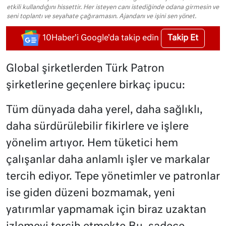
etkili kullandığını hissettir. Her isteyen canı istediğinde odana girmesin ve
seni toplantı ve seyahate çağıramasın. Ajandanı ve işini sen yönet.
Takip Et
10Haber'i Google'da takip edin
Global şirketlerden Türk Patron
şirketlerine geçenlere birkaç ipucu:
Tüm dünyada daha yerel, daha sağlıklı,
daha sürdürülebilir fikirlere ve işlere
yönelim artıyor. Hem tüketici hem
çalışanlar daha anlamlı işler ve markalar
tercih ediyor. Tepe yönetimler ve patronlar
ise giden düzeni bozmamak, yeni
yatırımlar yapmamak için biraz uzaktan