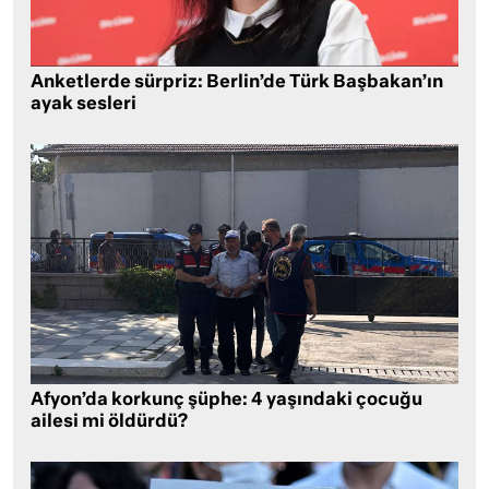
Anketlerde sürpriz: Berlin’de Türk Başbakan’ın
ayak sesleri
Afyon’da korkunç şüphe: 4 yaşındaki çocuğu
ailesi mi öldürdü?