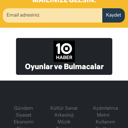
MAILINIZE GELSIN.
Kaydet
Oyunlar ve Bulmacalar
Gündem
Kültür Sanat
Aydınlatma
Siyaset
Arkeoloji
Metni
Ekonomi
Müzik
Kullanım