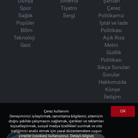
Dünya
Sinema
Şartları
Spor
Tiyatro
Çerez
Sağlık
Sergi
Politikamız
Popüler
İptal ve İade
Bilim
Politikası
Teknoloji
Açık Rıza
Gezi
Metni
Gizlilik
Politikası
Sıkça Sorulan
Sorular
Hakkımızda
Künye
İletişim
OK
Çerez kullanımı
Deneyiminizi iyileştirmek, tanımlama bilgilerini, sitemizin
İsmet Berkan Yazıları
doğru şekilde çalışmasını sağlamak, içerikleri ve reklamları
Ertuğrul Özkök Yazıları
kişiselleştirmek, sosyal medya özellikleri sunmak ve site
trafiğimizi analiz etmek için yasal düzenlemelere uygun
Haftalık Gazete
çerezler (cookies) kullanıyoruz. Detaylı bilgiye;